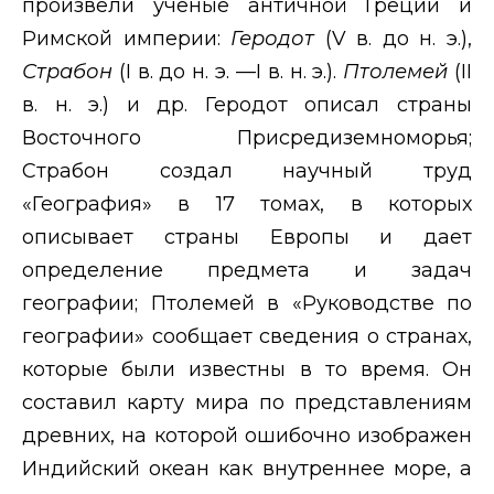
произвели ученые античной Греции и
Римской империи:
Геродот
(
V
в. до н. э.),
Страбон
(
I
в. до н. э. —
I
в. н. э.).
Птолемей
(
II
в. н. э.) и др. Геродот описал страны
Восточного Присредиземноморья;
Страбон создал научный труд
«География» в 17 томах, в которых
описывает страны Европы и дает
определение предмета и задач
географии; Птолемей в «Руководстве по
географии» сообщает сведения о странах,
которые были известны в то время. Он
составил карту мира по представлениям
древних, на которой ошибочно изображен
Индийский океан как внутреннее море, а