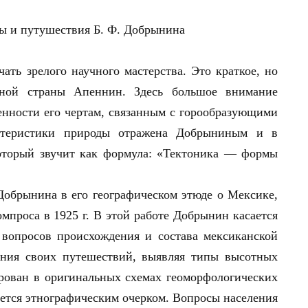
ать зрелого научного мастерства. Это краткое, но
рной страны Апеннин. Здесь большое внимание
енности его чертам, связанным с горообразующими
актеристики природы отражена Добрыниным и в
оторый звучит как формула: «Тектоника — формы
Добрынина в его географическом этюде о Мексике,
мпроса в 1925 г. В этой работе Добрынин касается
 вопросов происхождения и состава мексиканской
ания своих путешествий, выявляя типы высотных
рован в оригинальных схемах геоморфологических
ается этнографическим очерком. Вопросы населения