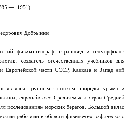
885 — 1951)
кий физико-географ, страновед и геоморфолог,
ристик, создатель отечественных учебников для
и Европейской части СССР, Кавказа и Запад ной
ин являлся крупным знатоком природы Крыма и
авнины, европейского Средиземья и стран Средней
ял исследованиям морских берегов. Большой вклад
воими работами в области физико-географического