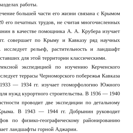
азделах работы.
ечение большей части его жизни связана с Крымом
0 его печатных трудов, не считая многочисленных
рынин в качестве помощника А. А. Крубера изучает
гг. совершает по Крыму и Кавказу ряд научных
 исследует рельеф, растительность и ландшафт
 ставших для этой территории классическими.
лексной экспедицией по изучению Керченского
исследует террасы Черноморского побережья Кавказа
 1933 — 1934 гг. изучает геоморфологию Южного
 для нужд курортного строительства. В 1936 — 1940
астности проводит две экспедиции по детальному
Крыма. В 1943 — 1944 гг. Добрынин руководит
афов по физико-географическому районированию
учает ландшафты горной Аджарии.