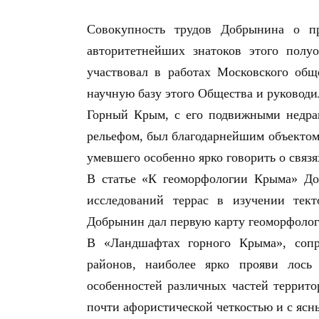
Совокупность трудов Добрынина о п
авторитетнейших знатоков этого полу
участвовал в работах Московского об
научную базу этого Общества и руководил
Горный Крым, с его подвижными недра
рельефом, был благодарнейшим объектом
умевшего особенно ярко говорить о связ
В статье «К геоморфологии Крыма» До
исследований террас в изучении тек
Добрынин дал первую карту геоморфолог
В «Ландшафтах горного Крыма», соп
районов, наиболее ярко прояви лос
особенностей различных частей террито
почти афористической четкостью и с яс