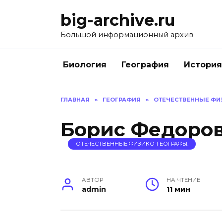
Перейти
big-archive.ru
к
содержанию
Большой информационный архив
Биология
География
История
ГЛАВНАЯ
»
ГЕОГРАФИЯ
»
ОТЕЧЕСТВЕННЫЕ ФИ
Борис Федоро
ОТЕЧЕСТВЕННЫЕ ФИЗИКО-ГЕОГРАФЫ.
АВТОР
НА ЧТЕНИЕ
admin
11 мин