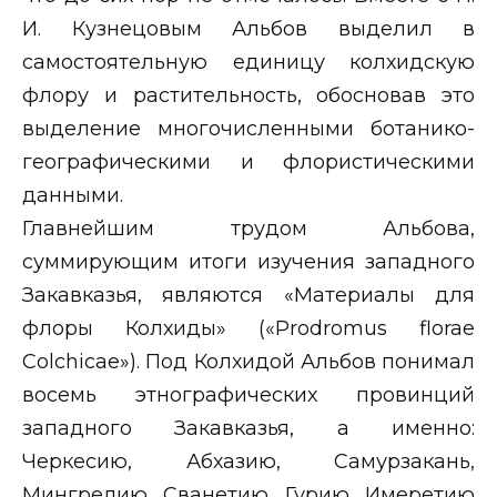
И. Кузнецовым Альбов выделил в
самостоятельную единицу колхидскую
флору и растительность, обосновав это
выделение многочисленными ботанико-
географическими и флористическими
данными.
Главнейшим трудом Альбова,
суммирующим итоги изучения западного
Закавказья, являются «Материалы для
флоры Колхиды» («
Prodromus florae
Colchicae
»). Под Колхидой Альбов понимал
восемь этнографических провинций
западного Закавказья, а именно:
Черкесию, Абхазию, Самурзакань,
Мингрелию, Сванетию, Гурию, Имеретию