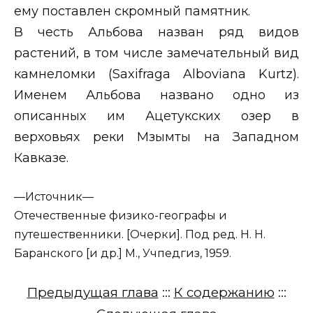
ему поставлен скромный памятник.
В честь Альбова назван ряд видов
растений, в том числе замечательный вид
камнеломки (
Saxifraga
Alboviana
Kurtz
).
Именем Альбова названо одно из
описанных им Ацетукских озер в
верховьях реки Мзымты на Западном
Кавказе.
—
Источник—
Отечественные физико-географы и
путешественники. [Очерки]. Под ред. Н. Н.
Баранского [и др.] М., Учпедгиз, 1959.
Предыдущая глава
:::
К содержанию
:::