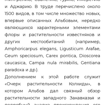
и Аджарию. В труде перечислено около
1500 видов, в том числе множество новых,
впервые описанных Альбовым, нередко
являющихся характерными элементами
флоры и растительности известняков и
других местообитаний (например,
Amphoricarpus elegans
,
Ligusticum Arafae
,
Geum speciosum
,
Carex pontica
,
Dioscorea
caucasica
,
Campa nula mirabilis
,
Gentiana
paradoxa
и др.).
Дополнением к этой работе служит
«Очерк растительности Колхиды», в
котором Альбов дал связный обзор
растительности западного Закавказья и
подробный анализ происхождения его