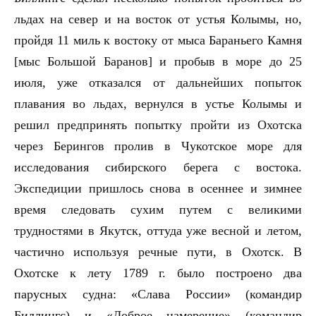
льдах на север и на восток от устья Колымы, но,
пройдя 11 миль к востоку от мыса Бараньего Камня
[мыс Большой Баранов] и пробыв в море до 25
июля, уже отказался от дальнейших попыток
плавания во льдах, вернулся в устье Колымы и
решил предпринять попытку пройти из Охотска
через Берингов пролив в Чукотское море для
исследования сибирского берега с востока.
Экспедиции пришлось снова в осеннее и зимнее
время следовать сухим путем с великими
трудностями в Якутск, оттуда уже весной и летом,
частично используя речные пути, в Охотск. В
Охотске к лету 1789 г. было построено два
парусных судна: «Слава России» (командир
Биллингс) и «Доброе намерение» (командир