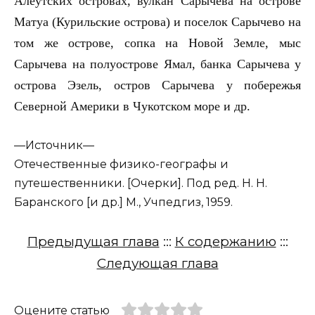
Алеутских островах, вулкан Сарычева на острове
Матуа (Курильские острова) и поселок Сарычево на
том же острове, сопка на Новой Земле, мыс
Сарычева на полуострове Ямал, банка Сарычева у
острова Эзель, остров Сарычева у побережья
Северной Америки в Чукотском море и др.
—
Источник—
Отечественные физико-географы и
путешественники. [Очерки]. Под ред. Н. Н.
Баранского [и др.] М., Учпедгиз, 1959.
Предыдущая глава
:::
К содержанию
:::
Следующая глава
Оцените статью