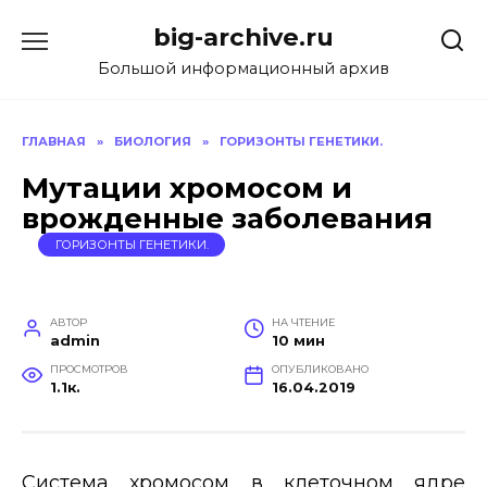
Перейти
big-archive.ru
к
содержанию
Большой информационный архив
ГЛАВНАЯ
»
БИОЛОГИЯ
»
ГОРИЗОНТЫ ГЕНЕТИКИ.
Мутации хромосом и
врожденные заболевания
ГОРИЗОНТЫ ГЕНЕТИКИ.
АВТОР
НА ЧТЕНИЕ
admin
10 мин
ПРОСМОТРОВ
ОПУБЛИКОВАНО
1.1к.
16.04.2019
Система хромосом в клеточном ядре