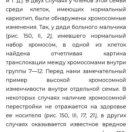
и т. д.). В двух случаях у членов этой семьи
среди клеток, имеющих нормальный
кариотип, были обнаружены хромосомные
изменения. Так, у дяди больного мальчика
(рис. 150,
II
,
2),
имевшего нормальный
набор хромосом, в одной из клеток
найдена отчетливая картина
транслокации между хромосомами внутри
группы 7—
12.
Перед нами замечательный
пример высокой хромосомной
изменчивости внутри отдельной семьи. В
некоторых случаях наличие хромосомной
перестройки не отражается на здоровье
ее носителя (рис. 150,
III
,
17, 21),
в других
случаях оказывается известное вредное