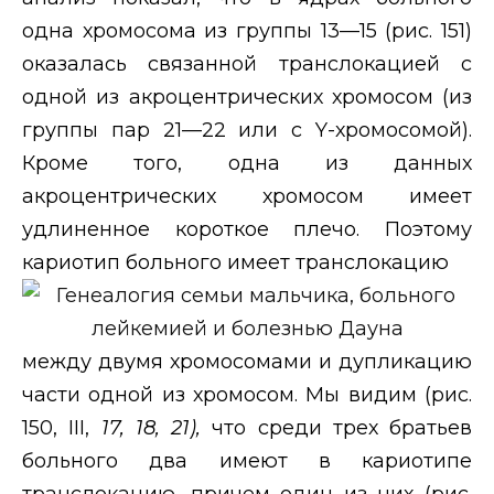
одна хромосома из группы 13—15 (рис. 151)
оказалась связанной транслокацией с
одной из акроцентрических хромосом (из
группы пар 21—22 или с
Y
-хромосомой).
Кроме того, одна из данных
акроцентрических хромосом имеет
удлиненное короткое плечо. Поэтому
кариотип больного имеет транслокацию
между двумя хромосомами и дупликацию
части одной из хромосом. Мы видим (рис.
150,
III
,
17, 18, 21),
что среди трех братьев
больного два имеют в кариотипе
транслокацию, причем один из них (рис.