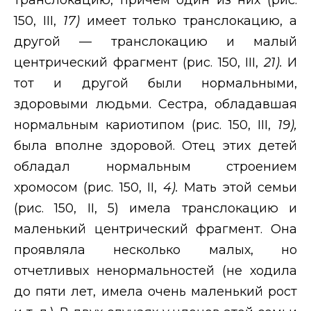
150,
III
,
17)
имеет только транслокацию, а
другой — транслокацию и малый
центрический фрагмент (рис. 150,
III
,
21).
И
тот и другой были нормальными,
здоровыми людьми. Сестра, обладавшая
нормальным кариотипом (рис. 150,
III
,
19),
была вполне здоровой. Отец этих детей
обладал нормальным строением
хромосом (рис. 150,
II
,
4).
Мать этой семьи
(рис. 150,
II
, 5) имела транслокацию и
маленький центрический фрагмент. Она
проявляла несколько малых, но
отчетливых ненормальностей (не ходила
до пяти лет, имела очень маленький рост