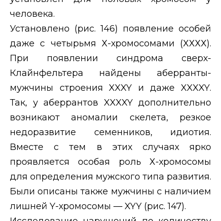
человека.
Установлено (рис. 146) появление особей
даже с четырьмя Х-хромосомами (ХХХХ).
При появлении синдрома сверх-
Клайнфельтера найдены аберранты-
мужчины строения
XXXY
и даже
XXXXY
.
Так, у аберрантов
XXXXY
дополнительно
возникают аномалии скелета, резкое
недоразвитие семенников, идиотия.
Вместе с тем в этих случаях ярко
проявляется особая роль Х-хромосомы
для определения мужского типа развития.
Были описаны также мужчины с наличием
лишней
Y
-хромосомы —
XYY
(рис. 147).
Исследование нарушений по количеству