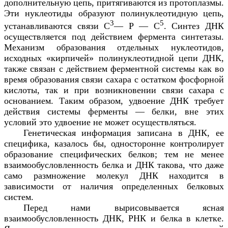
дополнительную цепь, притягиваются из протоплазмы.
Эти нуклеотиды образуют полинуклеотидную цепь,
3
5
устанавливаются связи С
— Р — С
. Синтез ДНК
осуществляется под действием фермента синтетазы.
Механизм образования отдельных нуклеотидов,
исходных «кирпичей» полинуклеотидной цепи ДНК,
также связан с действием ферментной системы как во
время образования связи сахара с остатком фосфорной
кислоты, так и при возникновении связи сахара с
основанием. Таким образом, удвоение ДНК требует
действия системы ферменты — белки, вне этих
условий это удвоение не может осуществляться.
Генетическая информация записана в ДНК, ее
специфика, казалось бы, односторонне контролирует
образование специфических белков; тем не менее
взаимообусловленность белка и ДНК такова, что даже
само размножение молекул ДНК находится в
зависимости от наличия определенных белковых
систем.
Перед нами вырисовывается ясная
взаимообусловленность ДНК, РНК и белка в клетке.