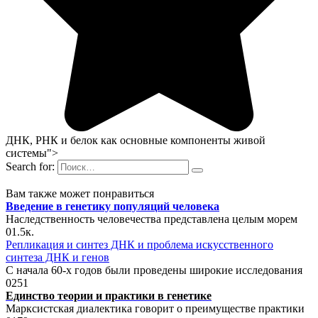
ДНК, РНК и белок как основные компоненты живой
системы">
Search for:
Вам также может понравиться
Введение в генетику популяций человека
Наследственность человечества представлена целым морем
0
1.5к.
Репликация и синтез ДНК и проблема искусственного
синтеза ДНК и генов
С начала 60-х годов были проведены широкие исследования
0
251
Единство теории и практики в генетике
Марксистская диалектика говорит о преимуществе практики