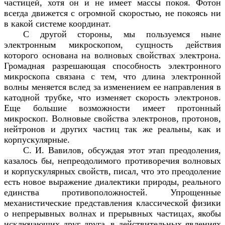
частицей, хотя он и не имеет массы покоя. Фотон
всегда движется с огромной скоростью, не покоясь ни
в какой системе координат.
С другой стороны, мы пользуемся ныне
электронным микроскопом, сущность действия
которого основана на волновых свойствах электрона.
Громадная разрешающая способность электронного
микроскопа связана с тем, что длина электронной
волны меняется вслед за изменением ее направления в
катодной трубке, что изменяет скорость электронов.
Еще большие возможности имеет протонный
микроскоп. Волновые свойства электронов, протонов,
нейтронов и других частиц так же реальны, как и
корпускулярные.
С. И. Вавилов, обсуждая этот этап преодоления,
казалось бы, непреодолимого противоречия волновых
и корпускулярных свойств, писал, что это преодоление
есть новое выражение диалектики природы, реального
единства противоположностей. Упрощенные
механистические представления классической физики
о непрерывных волнах и прерывных частицах, якобы
исключающих друг друга, в действительных явлениях