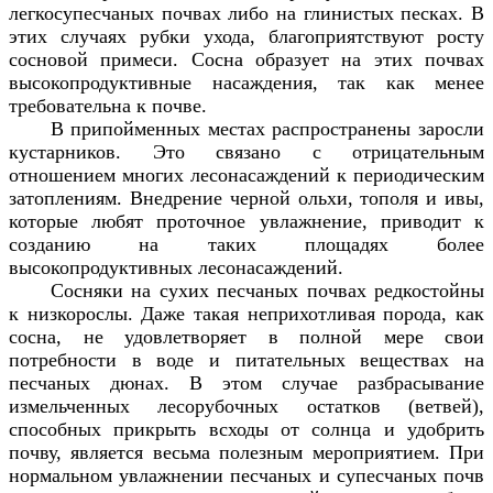
легкосупесчаных почвах либо на глинистых песках. В
этих случаях рубки ухода, благоприятствуют росту
сосновой примеси. Сосна образует на этих почвах
высокопродуктивные насаждения, так как менее
требовательна к почве.
В припойменных местах распространены заросли
кустарников. Это связано с отрицательным
отношением многих лесонасаждений к периодическим
затоплениям. Внедрение черной ольхи, тополя и ивы,
которые любят проточное увлажнение, приводит к
созданию на таких площадях более
высокопродуктивных лесонасаждений.
Сосняки на сухих песчаных почвах редкостойны
к низкорослы. Даже такая неприхотливая порода, как
сосна, не удовлетворяет в полной мере свои
потребности в воде и питательных веществах на
песчаных дюнах. В этом случае разбрасывание
измельченных лесорубочных остатков (ветвей),
способных прикрыть всходы от солнца и удобрить
почву, является весьма полезным мероприятием. При
нормальном увлажнении песчаных и супесчаных почв