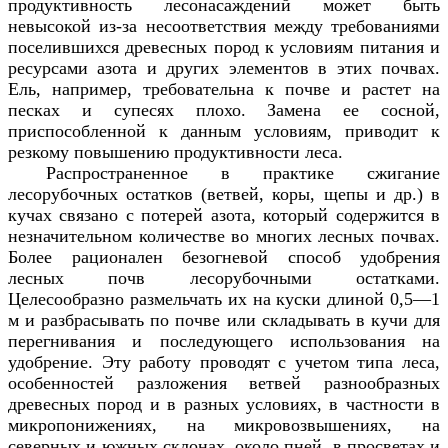
продуктивность лесонасаждений может быть
невысокой из-за несоответствия между требованиями
поселившихся древесных пород к условиям питания и
ресурсами азота и других элементов в этих почвах.
Ель, например, требовательна к почве и растет на
песках и супесях плохо. Замена ее сосной,
приспособленной к данным условиям, приводит к
резкому повышению продуктивности леса.
Распространенное в практике сжигание
лесорубочных остатков (ветвей, коры, щепы и др.) в
кучах связано с потерей азота, который содержится в
незначительном количестве во многих лесных почвах.
Более рационален безогневой способ удобрения
лесных почв лесорубочными остатками.
Целесообразно размельчать их на куски длиной 0,5—1
м и разбрасывать по почве или складывать в кучи для
перегнивания и последующего использования на
удобрение. Эту работу проводят с учетом типа леса,
особенностей разложения ветвей разнообразных
древесных пород и в разных условиях, в частности в
микропонижениях, на микровозвышениях, на
северных и южных склонах, около пней, в просветах и