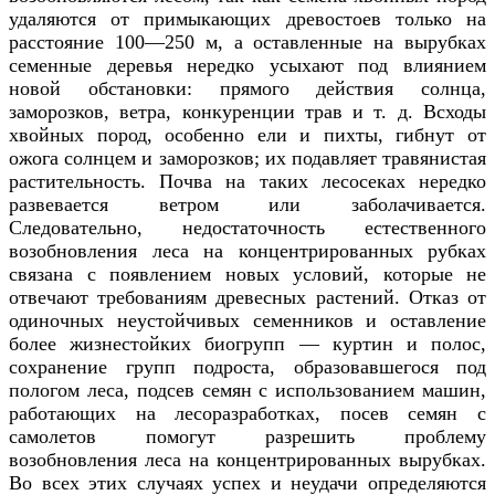
удаляются от примыкающих древостоев только на
расстояние 100—250 м, а оставленные на вырубках
семенные деревья нередко усыхают под влиянием
новой обстановки: прямого действия солнца,
заморозков, ветра, конкуренции трав и т. д. Всходы
хвойных пород, особенно ели и пихты, гибнут от
ожога солнцем и заморозков; их подавляет травянистая
растительность. Почва на таких лесосеках нередко
развевается ветром или заболачивается.
Следовательно, недостаточность естественного
возобновления леса на концентрированных рубках
связана с появлением новых условий, которые не
отвечают требованиям древесных растений. Отказ от
одиночных неустойчивых семенников и оставление
более жизнестойких биогрупп — куртин и полос,
сохранение групп подроста, образовавшегося под
пологом леса, подсев семян с использованием машин,
работающих на лесоразработках, посев семян с
самолетов помогут разрешить проблему
возобновления леса на концентрированных вырубках.
Во всех этих случаях успех и неудачи определяются