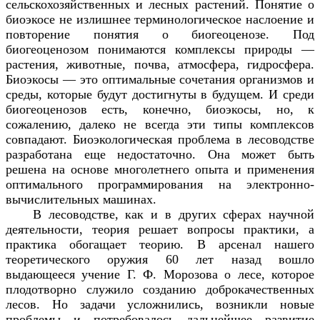
сельскохозяйственных и лесных растений. Понятие о
биоэкосе не излишнее терминологическое наслоение и
повторение понятия о биогеоценозе. Под
биогеоценозом понимаются комплексы природы —
растения, животные, почва, атмосфера, гидросфера.
Биоэкосы — это оптимальные сочетания организмов и
среды, которые будут достигнуты в будущем. И среди
биогеоценозов есть, конечно, биоэкосы, но, к
сожалению, далеко не всегда эти типы комплексов
совпадают. Биоэкологическая проблема в лесоводстве
разработана еще недостаточно. Она может быть
решена на основе многолетнего опыта и применения
оптимального программирования на электронно-
вычислительных машинах.
В лесоводстве, как и в других сферах научной
деятельности, теория решает вопросы практики, а
практика обогащает теорию. В арсенал нашего
теоретического оружия 60 лет назад вошло
выдающееся учение Г. Ф. Морозова о лесе, которое
плодотворно служило созданию доброкачественных
лесов. Но задачи усложнились, возникли новые
проблемы и потребовалось дальнейшее развитие