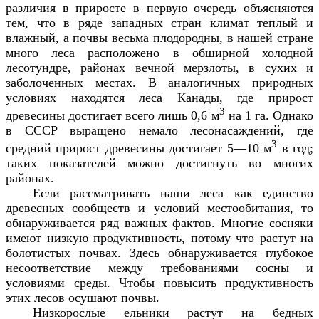
различия в приросте в первую очередь объясняются
тем, что в ряде западных стран климат теплый и
влажный, а почвы весьма плодородны, в нашей стране
много леса расположено в обширной холодной
лесотундре, районах вечной мерзлоты, в сухих и
заболоченных местах. В аналогичных природных
условиях находятся леса Канады, где прирост
3
древесины достигает всего лишь 0,6 м
на 1 га. Однако
в СССР выращено немало лесонасаждений, где
3
средний прирост древесины достигает 5—10 м
в год;
таких показателей можно достигнуть во многих
районах.
Если рассматривать наши леса как единство
древесных сообществ и условий местообитания, то
обнаруживается ряд важных фактов. Многие сосняки
имеют низкую продуктивность, потому что растут на
болотистых почвах. Здесь обнаруживается глубокое
несоответствие между требованиями сосны и
условиями среды. Чтобы повысить продуктивность
этих лесов осушают почвы.
Низкорослые ельники растут на бедных