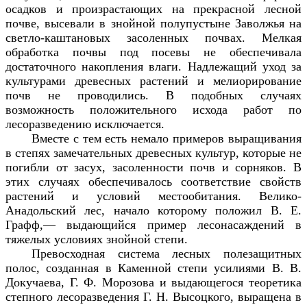
осадков и произрастающих на прекрасной лесной
почве, высевали в знойной полупустыне Заволжья на
светло-каштановых засоленных почвах. Мелкая
обработка почвы под посевы не обеспечивала
достаточного накопления влаги. Надлежащий уход за
культурами древесных растений и мелиорирование
почв не проводились. В подобных случаях
возможность положительного исхода работ по
лесоразведению исключается.
Вместе с тем есть немало примеров выращивания
в степях замечательных древесных культур, которые не
погибли от засух, засоленности почв и сорняков. В
этих случаях обеспечивалось соответствие свойств
растений и условий местообитания. Велико-
Анадольский лес, начало которому положил В. Е.
Графф,— выдающийся пример лесонасаждений в
тяжелых условиях знойной степи.
Превосходная система лесных полезащитных
полос, созданная в Каменной степи усилиями В. В.
Докучаева, Г. Ф. Морозова и выдающегося теоретика
степного лесоразведения Г. Н. Высоцкого, выращена в