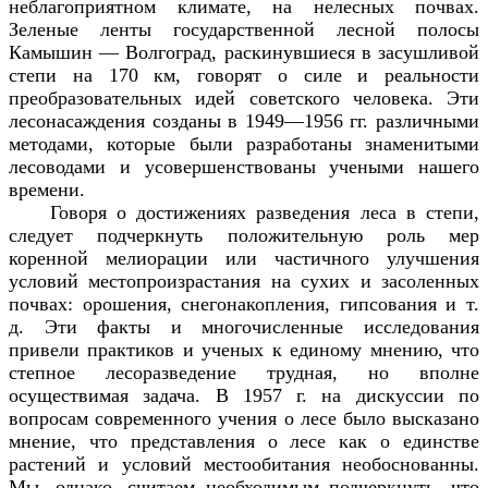
неблагоприятном климате, на нелесных почвах.
Зеленые ленты государственной лесной полосы
Камышин — Волгоград, раскинувшиеся в засушливой
степи на 170 км, говорят о силе и реальности
преобразовательных идей советского человека. Эти
лесонасаждения созданы в 1949—1956 гг. различными
методами, которые были разработаны знаменитыми
лесоводами и усовершенствованы учеными нашего
времени.
Говоря о достижениях разведения леса в степи,
следует подчеркнуть положительную роль мер
коренной мелиорации или частичного улучшения
условий местопроизрастания на сухих и засоленных
почвах: орошения, снегонакопления, гипсования и т.
д. Эти факты и многочисленные исследования
привели практиков и ученых к единому мнению, что
степное лесоразведение трудная, но вполне
осуществимая задача. В 1957 г. на дискуссии по
вопросам современного учения о лесе было высказано
мнение, что представления о лесе как о единстве
растений и условий местообитания необоснованны.
Мы, однако, считаем необходимым подчеркнуть, что