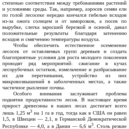
степенью соответствия между требованиями растений
и условиями среды. Так, например, аэросев семян ели
по голой лесосеке нередко кончался гибелью всходов
из-за ожога солнцем и от заморозков, а посев по
вырубке, слегка заросшей березкой и осиной, давал
положительные результаты благодаря затенению
всходов и смягчению температуры воздуха.
Чтобы обеспечить естественное осеменение
лесосек от оставляемых групп деревьев и создать
благоприятные условия для роста молодого поколения
проводят ряд мероприятий: сжигание в кучах
лесорубочных остатков, измельчение и разбрасывание
их для перегнивания, устройство из них
микровозвышений в заболоченных местах, а также
частичное рыхление почвы.
Особого внимания заслуживает проблема
поднятия продуктивности лесов. В настоящее время
прирост древесины в наших лесах достигает всего
3
лишь 1,25 м
на 1 га в год, тогда как в США он равен
1,5, в Швеции — 2,1, в Германской Демократической
3
Республике — 4,0, а в Дании — 6,6 м
. Столь резкие