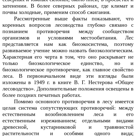
затенении. В более северных районах, где климат и
почвы холодные, применим способ сжигания.
Рассмотренные
выше факты показывают, что
коренных вопросов лесоводства глубоко связано с
познанием противоречия между сообществом
организмов и условиями местообитания. Лес
представляется нам как биоэкосистема, поэтому
развиваемое учение можно назвать биоэкологическим.
Характерная его черта в том, что оно раскрывает не
только биоэкологическое единство, но и
биоэкологическое противоречие, как главное свойство
леса. В первоначальном виде эти взгляды были
изложены в 1949 г. в книге В. Г. Нестерова «Общее
лесоводство». Дополнительные положения освещены в
более поздних печатных работах.
Помимо основного противоречия в лесу имеется
целая система сопутствующих противоречий: между
естественным возобновлением леса и его
естественным изреживанием; отдельными видами
древесной, кустарниковой и травянистой
растительности и особями одного вида;