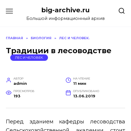
Перейти
big-archive.ru
к
содержанию
Большой информационный архив
ГЛАВНАЯ
»
БИОЛОГИЯ
»
ЛЕС И ЧЕЛОВЕК.
Традиции в лесоводстве
ЛЕС И ЧЕЛОВЕК.
АВТОР
НА ЧТЕНИЕ
admin
11 мин
ПРОСМОТРОВ
ОПУБЛИКОВАНО
193
13.06.2019
Перед зданием кафедры лесоводства
Сельскохозяйственной академии стоит