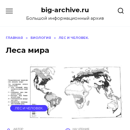
Перейти
big-archive.ru
к
содержанию
Большой информационный архив
ГЛАВНАЯ
»
БИОЛОГИЯ
»
ЛЕС И ЧЕЛОВЕК.
Леса мира
ЛЕС И ЧЕЛОВЕК.
АВТОР
НА ЧТЕНИЕ