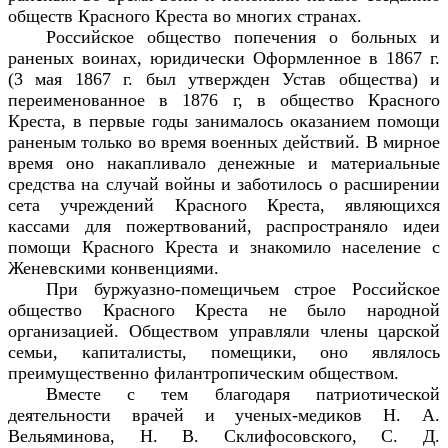
обществ Красного Креста во многих странах.
Российское общество попечения о больных и
раненых воинах, юридически Оформленное в 1867 г.
(3 мая 1867 г. был утвержден Устав общества) и
переименованное в 1876 г, в общество Красного
Креста, в первые годы занималось оказанием помощи
раненым только во время военных действий. В мирное
время оно накапливало денежные и материальные
средства на случай войны и заботилось о расширении
сета учреждений Красного Креста, являющихся
кассами для пожертвований, распространяло идеи
помощи Красного Креста и знакомило население с
Женевскими конвенциями.
При буржуазно-помещичьем строе Российское
общество Красного Креста не было народной
организацией. Обществом управляли члены царской
семьи, капиталисты, помещики, оно являлось
преимущественно филантропическим обществом.
Вместе с тем благодаря патриотической
деятельности врачей и ученых-медиков Н. А.
Вельяминова, Н. В. Склифосовского, С. Д.