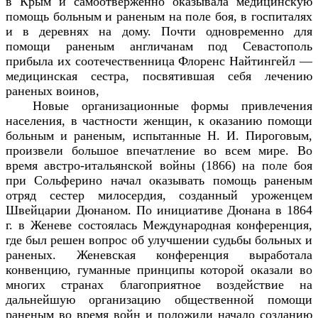
в Крым и самоотверженно оказывала медицинскую
помощь больным и раненым на поле боя, в госпиталях
и в деревнях на дому. Почти одновременно для
помощи раненым англичанам под Севастополь
прибыла их соотечественница Флоренс Найтингейл —
медицинская сестра, посвятившая себя лечению
раненых воинов,
Новые организационные формы привлечения
населения, в частности женщин, к оказанию помощи
больным и раненым, испытанные Н. И. Пироговым,
произвели большое впечатление во всем мире. Во
время австро-итальянской войны (1866) на поле боя
при Сольферино начал оказывать помощь раненым
отряд сестер милосердия, созданный уроженцем
Швейцарии Дюнаном. По инициативе Дюнана в 1864
г. в Женеве состоялась Международная конференция,
где был решен вопрос об улучшении судьбы больных и
раненых. Женевская конференция выработала
конвенцию, гуманные принципы которой оказали во
многих странах благоприятное воздействие на
дальнейшую организацию общественной помощи
раненым во время войн и положили начало созданию