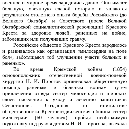
военное и мирное время зародились давно. Они имеют
большую, овеянную славой историю и являются
результатом столетнего опыта борьбы Российского (до
Великого Октября) и Советского (после Великой
Октябрьской социалистической революции) Красного
Креста за здоровье людей, раненных на войне,
заболевших или получивших травму.
Российское общество Красного Креста зародилось
и развивалось как организация «милосердия на поле
боя», заботящаяся «об улучшении участи больных и
раненых».
Во время Крымской войны (1854)
основоположник отечественной военно-полевой
хирургии Н. И. Пирогов организовал общественную
помощь раненым и больным воинам путем
привлечения отряда сестер милосердия и широких
слоев населения к уходу и лечению защитников
Севастополя. Созданная по инициативе
общественности Крестовоздвиженская община сестер
милосердия (60 человек), пройдя необходимую
подготовку под руководством Н. И. Пирогова, выехала