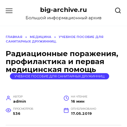
Перейти
big-archive.ru
к
содержанию
Большой информационный архив
ГЛАВНАЯ
»
МЕДИЦИНА
»
УЧЕБНОЕ ПОСОБИЕ ДЛЯ
САНИТАРНЫХ ДРУЖИННИЦ.
Радиационные поражения,
профилактика и первая
медицинская помощь
УЧЕБНОЕ ПОСОБИЕ ДЛЯ САНИТАРНЫХ ДРУЖИННИЦ.
АВТОР
НА ЧТЕНИЕ
admin
16 мин
ПРОСМОТРОВ
ОПУБЛИКОВАНО
536
17.05.2019