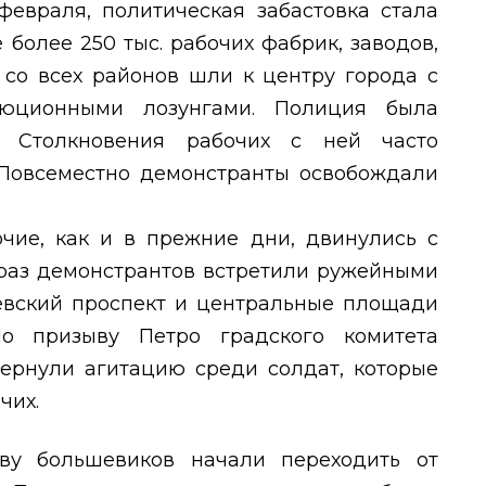
февраля, политическая забастовка стала
 более 250 тыс. рабочих фабрик, заводов,
 со всех районов шли к центру города с
юционными лозунгами. Полиция была
х. Столкновения рабочих с ней часто
 Повсеместно демонстранты освобождали
очие, как и в прежние дни, двинулись с
т раз демонстрантов встретили ружейными
евский проспект и центральные площади
По призыву Петро градского комитета
ернули агитацию среди солдат, которые
чих.
ву большевиков начали переходить от