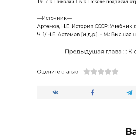
1917 г. Николай
I
в г. Пскове подписал о
—
Источник—
Артемов, Н.Е. История СССР: Учебник д
Ч. 1/ Н.Е. Артемов [и д.р.]. – М.: Высшая 
Предыдущая глава
:::
К 
Оцените статью
В