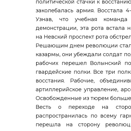
политической стачки к восстан
заколебалась армия. Восстала 4
Узнав, что учебная команда
демонстрации, эта рота встала 
на Невский проспект рота обстре
Решающим днем революции стал 
казармы, они убеждали солдат п
рабочих перешел Волынский по
гвардейские полки. Все три пол
восстания. Рабочие, объедини
артиллерийское управление, арс
Освобожденные из тюрем большев
Весть о переходе на сторо
распространилась по всему гар
перешла на сторону революц