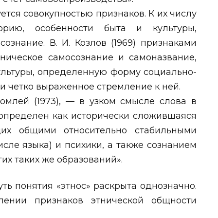
ется совокупностью признаков. К их числу
орию, особенности быта и культуры,
ознание. В. И. Козлов (1969) признаками
тническое самосознание и самоназвание,
культуры, определенную форму социально-
и четко выраженное стремление к ней.
омлей (1973), — в узком смысле слова в
определен как исторически сложившаяся
щих общими относительно стабильными
исле языка) и психики, а также сознанием
гих таких же образований».
ть понятия «этнос» раскрыта однозначно.
лении признаков этнической общности