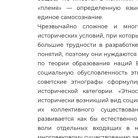
«племя» — определенную язык
единое самосознание.
Чрезвычайно сложное и много
исторических условий, при котор
большие трудности в разработк
понятий, поэтому они нуждаются
по теории образования наций В
социальную обусловленность эт
советские этнографы сформули
исторической категории. «Этно
исторически возникший вид соци
их коллективного существова
развивается как бы естественно
воли отдельных входящих в н
многовековому существованию за