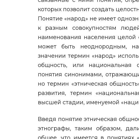
связанные с ними понятия, опр
которых позволит создать целостн
Понятие «народ» не имеет одноз
к разным совокупностям людей
наименования населения целой 
может быть неоднородным, на
значении термин «народ» использ
общность, или национальная 
понятия синонимами, отражающи
но термин «этническая общность
развития, термин «национальн
высшей стадии, именуемой «наци
Введя понятие этническая общно
этнографы, таким образом, дал
общее, что имеется в понятиях «