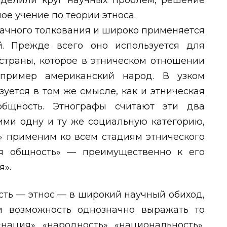
еделили круг научных проблем, решение
ое учение по теории этноса.
начного толкования и широко применяется
. Прежде всего оно используется для
страны, которое в этническом отношении
пример американский народ. В узком
уется в том же смысле, как и этническая
общность. Этнографы считают эти два
ми одну и ту же социальную категорию,
» применим ко всем стадиям этнического
ая общность» — преимущественно к его
я».
сть — этнос — в широкий научный обиход,
и возможность однозначно выражать то
нация», «народность», «национальность»,