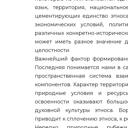
язык, территория, национально
цементирующих единство этноса
экономических условий, полит
различных конкретно-историческ
может иметь разное значение д
целостности.
Важнейший фактор формирования
Последняя понимается нами в с
пространственная система вза
компонентов. Характер территори
природные условия и ресурсы
освоенности оказывают больш
духовной культуры этноса. Бо
приводит к сплочению этноса, к 
Нередко природные рубежи,