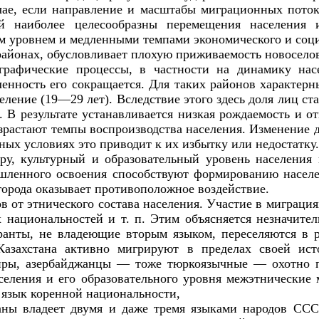
ае, если направление и масштабы миграционных потоко
й наиболее целесообразны перемещения населения и
м уровнем и медленными темпами экономического и соц
районах, обусловливает плохую приживаемость новоселов
рафические процессы, в частности на динамику насе
нность его сокращается. Для таких районов характерны
селение (19—29 лет). Вследствие этого здесь доля лиц 
 В результате устанавливается низкая рождаемость и о
озрастают темпы воспроизводства населения. Изменение 
ых условиях это приводит к их избытку или недостатку.
ру, культурный и образовательный уровень населения
шленного освоения способствуют формированию насел
орода оказывает противоположное воздействие.
 от этнического состава населения. Участие в миграция
х национальностей и т. п. Этим объясняется незначите
ранты, не владеющие вторым языком, переселяются в р
захстана активно мигрируют в пределах своей исто
киры, азербайджанцы — тоже тюркоязычные — охотно 
селения и его образовательного уровня межэтнически
 язык коренной национальности,
раны владеет двумя и даже тремя языками народов СС