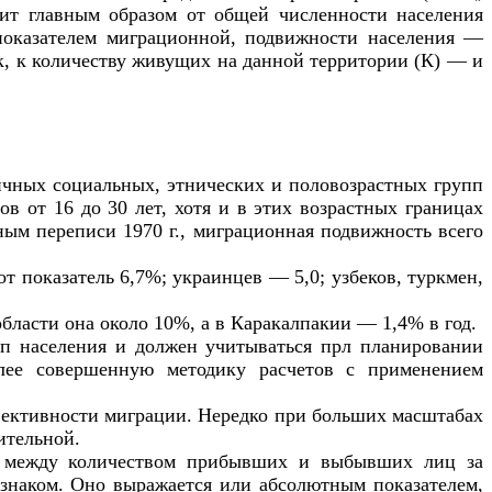
сит главным образом от общей численности населения
 показателем миграционной, подвижности населения —
ек, к количеству живущих на данной территории (К) — и
личных социальных, этнических и половозрастных групп
в от 16 до 30 лет, хотя и в этих возрастных границах
ным переписи 1970 г., миграционная подвижность всего
т показатель 6,7%; украинцев — 5,0; узбеков, туркмен,
ласти она около 10%, а в Каракалпакии — 1,4% в год.
п населения и должен учитываться прл планировании
олее совершенную методику расчетов с применением
фективности миграции. Нередко при больших масштабах
ительной.
и между количеством прибывших и выбывших лиц за
 знаком. Оно выражается или абсолютным показателем,