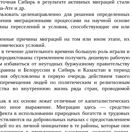
сточная Сибирь в результате активных миграций стали
а-Ате и др.
ьзовать целенаправленно для решения определенных
вления миграционными процессами на научной основе
чины переселений и условия, способствующие им или
енные причины миграций на том или ином этапе, их
номических условий.
в течение длительного времени большую роль играли и
и продиктованы стремлением получить дешевую рабочую
м избавиться от неугодных буржуазному правительству
краины и Белоруссии в Сибирь и Казахстан в период
ния обусловлены в первую очередь действием такого
т перемещения людей по политическим и религиозным
ьства во внутреннюю жизнь ряда стран, проводимой
ак в их основе лежат отличные от капиталистических
енно иное выражение. Миграции здесь — средство
фекта в использовании природных богатств и трудовых
ествляются на добровольных началах с предоставлением
дей по их личной инициативе в те районы, которые они
ждающихся в привлечении населения, условия жизни,