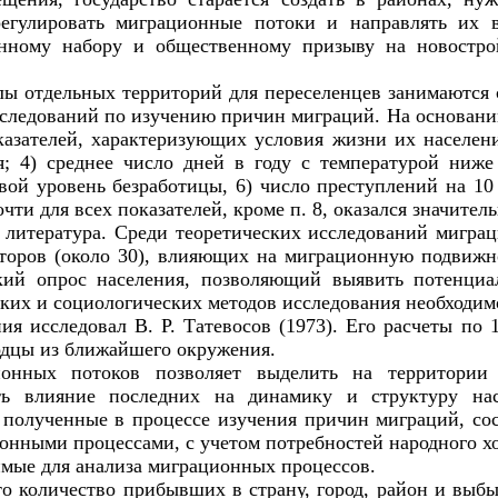
егулировать миграционные потоки и направлять их 
ванному набору и общественному призыву на новостр
ы отдельных территорий для переселенцев занимаются с
следований по изучению причин миграций. На основани
зателей, характеризующих условия жизни их населени
я; 4) среднее число дней в году с температурой ниж
ой уровень безработицы, 6) число преступлений на 10 
ти для всех показателей, кроме п. 8, оказался значител
итература. Среди теоретических исследований миграци
кторов (около 30), влияющих на миграционную подвижн
кий опрос населения, позволяющий выявить потенци
ских и социологических методов исследования необходим
ия исследовал В. Р. Татевосов (1973). Его расчеты по
дцы из ближайшего окружения.
ионных потоков позволяет выделить на территор
ть влияние последних на динамику и структуру нас
 полученные в процессе изучения причин миграций, сос
онными процессами, с учетом потребностей народного хо
имые для анализа миграционных процессов.
 количество прибывших в страну, город, район и выбы