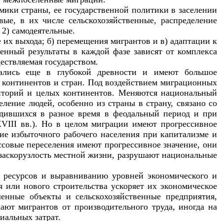
мики страны, ее государственной политики в заселении
ые, в их числе сельскохозяйственные, распределение
2) самодеятельные.
 их выхода; б) перемещения мигрантов и в) адаптации к
венный результаты в каждой фазе зависят от комплекса
ествляемая государством.
чались еще в глубокой древности и имеют большое
х континентов и стран. Под воздействием миграционных
риторий и целых континентов. Меняются национальный
еление людей, особенно из страны в страну, связано со
одившихся в разное время в феодальный период и при
VIII
вв.). Но в целом миграции имеют прогрессивное
ие избыточного рабочего населения при капитализме и
ассовые переселения имеют прогрессивное значение, они
 заскорузлость местной жизни, разрушают национальные
 ресурсов и выравниванию уровней экономического и
 или нового строительства ускоряет их экономическое
ленные объекты и сельскохозяйственные предприятия,
ают мигрантов от производительного труда, иногда на
иальных затрат.