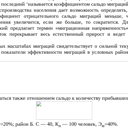
, последний ‘называется коэффициентом сальдо миграций
производства населения дает возможность определить
фициент отрицательного сальдо миграций меньше, ч
ения увеличится, если же больше, то сократится. Д
ий предлагает термин «миграционная напряженность» (
ток перекрывает весь естественный прирост и ведет
ых масштабах миграций свидетельствует о сильной тек
 показатели эффективности миграций в условных район
ться также отношением сальдо к количеству прибывших
=20%; район Б. С — 40, К
— 100 человек, Э
=40%.
м
п
м