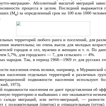
рутто-миграция». Абсолютный масштаб миграций зави
енсивности процесса в целом. Последний выражается
вших (М
) за определенный срок на 100 или 1000 челов
в
и
дельных территорий любого ранга и поселений, для раз
ия значительны; он очень высок для молодых возрасто
телей городов и сел, мужчин и женщин и т. п. По дан
лем 5,7%, для городского — 7, для сельского — 4%.
 народов. Так, в период 1968—1969 гг. для русских это
сти населения очень велики, например, в Мурманской об
ки населения отдельных территорий и различных груп
миграционной подвижности населения используют б
кий, 1973).
й подвижности населения не дают представления об эф
нную территорию и выбывших с нее оказывается незнач
ю сальдо миграций, или нетто-миграций, — разност
т с положительным (приток) и отрицательным (отток)