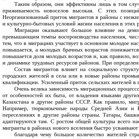
Таким образом, они эффективны лишь в том случ
приживаемость новоселов высокая. С этих позици
Неорганизованный приток мигрантов в районы с низки
и культурно-бытовых условий жизни населения в этих 
Миграции оказывают большое влияние на демог
превышающим темпы воспроизводства населения, числе
тем, что в миграциях участвует в основном молодое на
повышается, а молодых брачных возрастов понижается.
повышается доля молодых возрастов и, как правило, в
и динамике трудовых ресурсов районов. При определенн
Состав мигрантов влияет на социальную структу
городских жителей в села или в новые районы промы
квалификации. Усиленный приток сельских жителей в г
Очень велика зависимость миграционных процессов
от особенностей их быта, от владения языками други
Казахстана в другие районы СССР. Как правило, миг
Например, тюркоязычные народы Средней Азии и Ка
переселениях в другие районы страны. Татары, баш
адаптируются там. С ростом общей культуры всего на
мигранты в районах нового вселения быстро усваивают
благодаря чему большое количество жителей ст