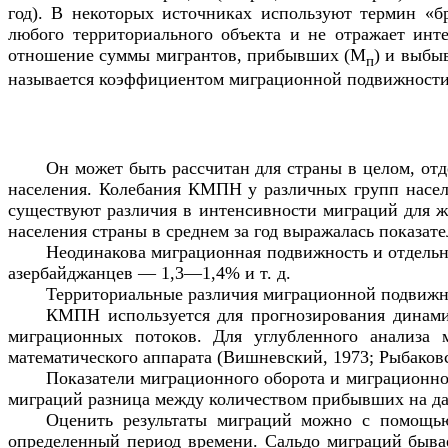
год). В некоторых источниках используют термин «б
любого территориального объекта и не отражает инт
отношение суммы мигрантов, прибывших (М
) и выбы
п
называется коэффициентом миграционной подвижност
Он может быть рассчитан для страны в целом, от
населения. Колебания КМПН у различных групп населен
существуют различия в интенсивности миграций для жи
населения страны в среднем за год выражалась показате
Неодинакова миграционная подвижность и отдельных
азербайджанцев — 1,3—1,4% и т. д.
Территориальные различия миграционной подвижно
КМПН используется для прогнозирования динами
миграционных потоков. Для углубленного анализа 
математического аппарата (Вишневский, 1973; Рыбаковс
Показатели миграционного оборота и миграционно
миграций разница между количеством прибывших на да
Оценить результаты миграций можно с помощь
определенный период времени. Сальдо миграций бывае