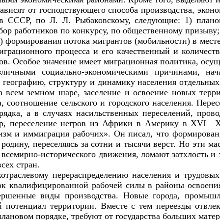
висят от господствующего способа производства, эконо
СССР, по Л. Л. Рыбаковскому, следующие: 1) планов
ор работников по конкурсу, по общественному призыву; 
) формирования потока мигрантов (мобильности) в месте
играционного процесса и его качественный и количест
ов. Особое значение имеет миграционная политика, осущ
личными социально-экономическими причинами, на
 географию, структуру и динамику населения отдельны
на всем земном шаре, заселение и освоение новых тер
а, соотношение сельского и городского населения. Перес
рядка, а в случаях насильственных переселений, пров
ер, переселение негров из Африки в Америку в
XVI
—
X
лизм и иммиграция рабочих». Он писал, что формирован
одину, переселяясь за сотни и тысячи верст. Но эти м
 всемирно-исторического движения, ломают затхлость и
сех стран.
отраслевому перераспределению населения и трудовых
ок квалифицированной рабочей силы в районы освоения
вершенные виды производства. Новые города, промыш
потенциал территории. Вместе с тем переезды отвлек
лановом порядке, требуют от государства больших матер