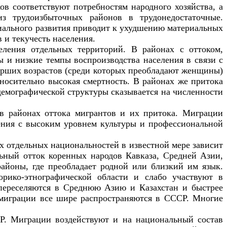
в соответствуют потребностям народного хозяйства, а
з трудоизбыточных районов в трудонедостаточные.
иального развития приводит к ухудшению материальных
 и текучесть населения.
ления отдельных территорий. В районах с оттоком,
 и низкие темпы воспроизводства населения в связи с
старших возрастов (среди которых преобладают женщины)
тносительно высокая смертность. В районах же притока
демографической структуры сказывается на численности
 в районах оттока мигрантов и их притока. Миграции
ения с высоким уровнем культуры и профессиональной
х отдельных национальностей в известной мере зависит
льный отток коренных народов Кавказа, Средней Азии,
айоны, где преобладает родной или близкий им язык.
рико-этнографической области и слабо участвуют в
переселяются в Среднюю Азию и Казахстан и быстрее
е миграции все шире распространяются в СССР. Многие
СР. Миграции воздействуют и на национальный состав