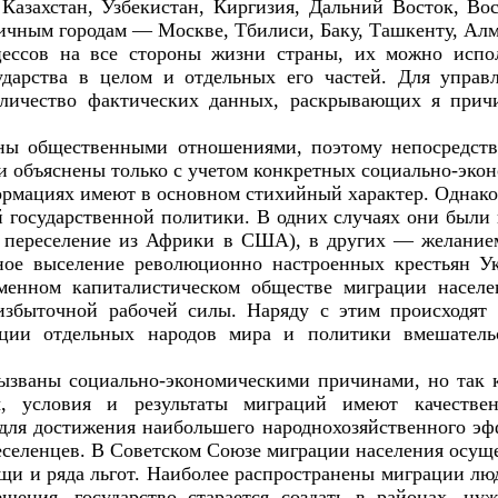
 Казахстан, Узбекистан, Киргизия, Дальний Восток, Во
ичным городам — Москве, Тбилиси, Баку, Ташкенту, Алм
ессов на все стороны жизни страны, их можно испол
ударства в целом и отдельных его частей. Для упра
оличество фактических данных, раскрывающих я при
ны общественными отношениями, поэтому непосредств
и объяснены только с учетом конкретных социально-эко
мациях имеют в основном стихийный характер. Однако 
ой государственной политики. В одних случаях они был
е переселение из Африки в США), в других — желание
нное выселение революционно настроенных крестьян У
енном капиталистическом обществе миграции населе
о избыточной рабочей силы. Наряду с этим происходя
ации отдельных народов мира и политики вмешател
званы социально-экономическими причинами, но так к
ы, условия и результаты миграций имеют качеств
для достижения наибольшего народнохозяйственного эф
еселенцев. В Советском Союзе миграции населения осущ
щи и ряда льгот. Наиболее распространены миграции лю
ения, государство старается создать в районах, ну