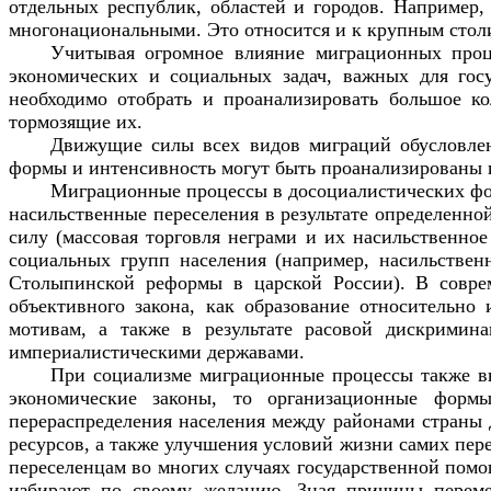
отдельных республик, областей и городов. Например,
многонациональными. Это относится и к крупным стол
Учитывая огромное влияние миграционных проц
экономических и социальных задач, важных для гос
необходимо отобрать и проанализировать большое к
тормозящие их.
Движущие силы всех видов миграций обусловле
формы и интенсивность могут быть проанализированы 
Миграционные процессы в досоциалистических фор
насильственные переселения в результате определенн
силу (массовая торговля неграми и их насильственно
социальных групп населения (например, насильстве
Столыпинской реформы в царской России). В соврем
объективного закона, как образование относительн
мотивам, а также в результате расовой дискримин
империалистическими державами.
При социализме миграционные процессы также вы
экономические законы, то организационные форм
перераспределения населения между районами страны 
ресурсов, а также улучшения условий жизни самих пер
переселенцам во многих случаях государственной помо
избирают по своему желанию. Зная причины перемещ