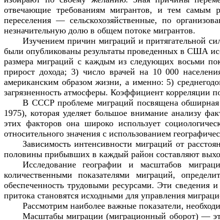
отвечающие требованиям мигрантов, и тем самым р
переселения — сельскохозяйственные, по организо
незначительную долю в общем потоке мигрантов.
Изучением причин миграций и притягательной сил
были опубликованы результаты проведенных в США ис
размера миграций с каждым из следующих восьми пока
прирост дохода; 3) число врачей на 10 000 населени
американским образом жизни, а именно: 5) среднегодов
загрязненность атмосферы. Коэффициент корреляции поч
В СССР проблеме миграций посвящена обширная л
1975), которая уделяет большое внимание анализу фа
этих факторов она широко использует социологичес
относительного значения с использованием географиче
Зависимость интенсивности миграций от расстоян
половины прибывших в каждый район составляют выхо
Исследование географии и масштабов миграц
количественными показателями миграций, определи
обеспеченность трудовыми ресурсами. Эти сведения и
притока становятся исходными для управления миграци
Рассмотрим наиболее важные показатели, необход
Масштабы миграции (миграционный оборот) — это