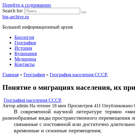
Перейти к содержанию
Search for:
big-archive.ru
Большой информационный архив
Биология
География
История
Кулинария
Медицина
Контакты
Главная
»
География
»
География населения СССР.
Понятие о миграциях населения, их пр
География населения СССР.
Автор
admin
На чтение
18 мин
Просмотров
411
Опубликовано
В современной научной литературе термин «миг
разнообразные виды пространственного перемещения л
связанные с постоянной или достаточно длительно
временные и сезонные перемещения;