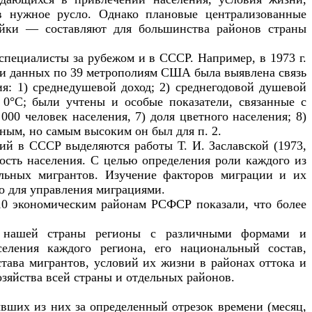
в нужное русло. Однако плановые централизованные
ойки — составляют для большинства районов страны
пециалисты за рубежом и в СССР. Например, в 1973 г.
и данных по 39 метрополиям США была выявлена связь
я: 1) среднедушевой доход; 2) среднегодовой душевой
е 0°С; были учтены и особые показатели, связанные с
000 человек населения, 7) доля цветного населения; 8)
ьным, но самым высоким он был для п. 2.
й в СССР выделяются работы Т. И. Заславской (1973,
ость населения. С целью определения роли каждого из
альных мигрантов. Изучение факторов миграции и их
о для управления миграциями.
 10 экономическим районам РСФСР показали, что более
ии нашей страны регионы с различными формами и
еления каждого региона, его национальный состав,
тава мигрантов, условий их жизни в районах оттока и
зяйства всей страны и отдельных районов.
вших из них за определенный отрезок времени (месяц,