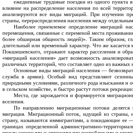
ежедневные трудовые поездки из одного пункта 
влияние на распределение населения по всей террито
анализируются все виды миграций. При изучении пре
страны, перераспределения населения между отдельным
Наиболее приемлемое определение миграций на
перемещения, связанные с переменой места проживания 
более обширная общность людей)». Таким образом, г
длительный или временный характер. Что же касается 
Покшишевского, отражают характер расселения и образ
«миграций населения» дает возможность анализирова
различных территорий, что составляет одно из важных
Основные виды миграций населения — безвозвратна
служба в армии). Особый вид представляют сезонны
природными условиями, различного рода изыскания и о
в сельском хозяйстве, и быстро растут потоки рекреац
Места, где зарождается и формируется миграцион
вселения.
По направлению миграционные потоки делятся 
миграция. Миграционный поток, идущий из страны, н
страну, называются иммигрантами, а покидающие ее 
границах определенной административно-территориа
между союзными и автономными республиками и крупн