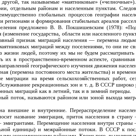
в другой, так называемые «маятниковые» («челночные»
рии, отдельным районам и населенным пунктам. Следов
имущественно глобальных процессов географии насел
и регионами и формирования стабильных ареалов рассел
селения предложено В. В. Покшишевским (1978): «По
(изменение государства, области или населенного пункта
лавный признак миграций населения — перемена людьми
маятниковых миграций между поселениями, то они не св
 жизни людей, поэтому их мы не будем рассматривать 
ть их в пространственно-временном аспекте, сравнива
 направлений географического изучения движения населе
я (перемена постоянного места жительства) и временная
е миграции на время сельскохозяйственных работ, се
бслуживание рекреационных зон и т. д. В СССР широко
ионных миграций как в летний, так и в зимний периоды.
ный поток, называются районом или зоной выхода мигра
на внешние и внутренние. Перераспределение насел
осит название эмиграция, приток населения в стран
— эмигрантами. Перемещение населения внутри страны 
льной единицы) и межрайонные потоки. В СССР к посл
ыми экономическими районами. Кроме того, выделяют 