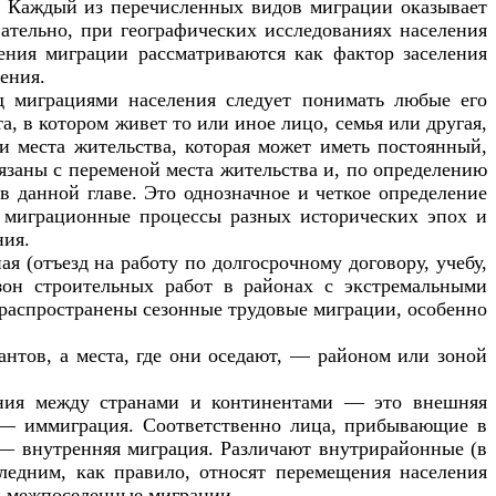
). Каждый из перечисленных видов миграции оказывает
ательно, при географических исследованиях населения
ения миграции рассматриваются как фактор заселения
ения.
д миграциями населения следует понимать любые его
, в котором живет то или иное лицо, семья или другая,
 места жительства, которая может иметь постоянный,
язаны с переменой места жительства и, по определению
в данной главе. Это однозначное и четкое определение
я миграционные процессы разных исторических эпох и
ния.
 (отъезд на работу по долгосрочному договору, учебу,
зон строительных работ в районах с экстремальными
 распространены сезонные трудовые миграции, особенно
нтов, а места, где они оседают, — районом или зоной
ения между странами и континентами — это внешняя
у — иммиграция. Соответственно лица, прибывающие в
— внутренняя миграция. Различают внутрирайонные (в
едним, как правило, относят перемещения населения
и межпоселенные миграции.