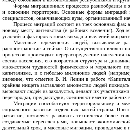
Формы миграционных процессов разнообразны и за
и освоении территории. Основные формы миграций в 
специалистов, оканчивающих вузы, организованный наб
Процесс миграций состоит из трех основных фаз: а
новому месту жительства (в районах вселения). Ход м
условий и факторов в зонах выхода и вселений мигрант
Массовые перемещения людей, вызываемые раз
распространение и сейчас. Они существенно влияют на
процессов происходит перераспределение населения 
состав населения, его возрастная структура и динамик
множеством трудностей физического и морального по
капитализме, и с гибелью миллионов людей (наприм
значение, что отметил В. И. Ленин в работе «Капита
крайняя нищета заставляют множество людей покидать р
вырывают людей из захолустья, делают их участниками
перегородки, предрассудки, соединяют вместе рабочих в
Миграции способствуют территориальному и меж
социального развития отдельных частей страны. Прит
развитие, позволяет развивать технически более со
создаваемые переселенцами, повышают экономический 
длительный срок, а массовые миграции, проводимые в п