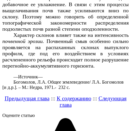
добавочное ее увлажнение. В связи с этим процессы
выщелачивания почв также усиливаются вниз по
склону. Поэтому можно говорить об определенной
топографической закономерности распределения
подзолистых почв разной степени оподзоленности.
Характер склонов влияет также на интенсивность
почвенной эрозии.
Почвенный смыв особенно сильно
проявляется на распаханных склонах выпуклого
профиля, где под его воздействием в условиях
расчлененного рельефа происходит полное разрушение
перегнойно-аккумулятивного горизонта.
—
Источник—
Богомолов, Л.А. Общее землеведение/ Л.А. Богомолов
[и д.р.]. – М.: Недра, 1971.- 232 с.
Предыдущая глава
:::
К содержанию
:::
Следующая
глава
Оцените статью