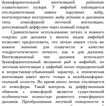
буккофарингеальной вентиляцией
pulmonate
плавательного пузыря. У амфибий наблюдается
последовательная замена наружных жабр,
вентилируемых внутренних жабр легкими и дыханием
типа атмосферной легочной вентиляции,
дополняющей диффузию через кожный покров.
Сравнительное использование легких и кожного
покрова для дыхания у многих видов амфибий
позволяет предположить, что легкие имеют столь же
важное значение для плавучести в качестве
«гидростатического легкого», как и для дыхания.
Вентиляционный тип дыхания использует
буккофарингеальный механизм рыб и амфибий, но
легочная вентиляция у амфибий носит периодический
и возрастающе-убывающий характер, а эпноическая
вентиляция имеет место только в назобуккофарин-
геальной полости. Во время апноэ легкое отключается
от атмосферы. Такой контроль за диффузионным
обменом с атмосферой является существенной
особенностью полностью развитого атмосферного
дыхания. Преобразование легочной поверхности в