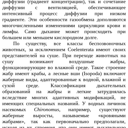
диффузии (градиент концентрации), так и сочетание
диффузии с вентиляцией, обеспечивающее
интенсивный процесс диффузии при низком
градиенте. Эти особенности газообмена дополняются
многочисленными изменениями циркуляции крови и
лимфы. Само дыхание может происходить при
большем или меньшем кислородном долге.
По существу, все классы беспозвоночных
животных, за исключением
Coelenterata
имеют своих
представителей на суше. При переходе животных на
сушу возникают воздушные жабры,
функционирующие во влажной среде. Такое строение
жабр имеют крабы, а лесные вши (
Isopoda
) включают
жаберные виды, адаптированные к водной, влажной и
сухой среде. Классификация дыхательных
образований на жабры и легкие затруднялась
вследствие многих адаптивных модификаций, не
имеющих специальных названий. У водных личинок
насекомых
Chironomus
,
например, существуют
жаберные выросты, называемые «кровяными
жабрами», так как первоначально предполагали,
исходя из их строения, что они имеют дыхательную