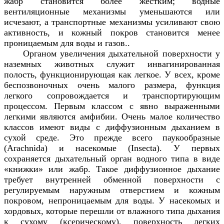
жабр становится более жестким; водные
вентиляционные механизмы уменьшаются или
исчезают, а транспортные механизмы усиливают свою
активность, и кожный покров становится менее
проницаемым для воды и газов..
Органом увеличения дыхательной поверхности у
наземных животных служит инвагинированная
полость, функционирующая как легкое. У всех, кроме
беспозвоночных очень малого размера, функция
легкого сопровождается и транспортирующим
процессом. Первым классом с явно выраженными
легкими являются амфибии. Очень малое количество
классов имеют виды с диффузионным дыханием в
сухой среде. Это прежде всего паукообразные
(
Arachnida
) и насекомые (
Insecta
). У первых
сохраняется дыхательный орган водного типа в виде
«книжки» или жабр. Такое диффузионное дыхание
требует внутренней обменной поверхности с
регулируемым наружным отверстием и кожным
покровом, непроницаемым для воды. У насекомых и
хордовых, которые перешли от влажного типа дыхания
к сухому (ксерическому), поверхность легких