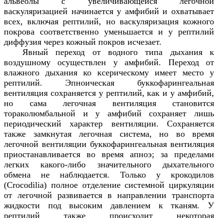
альвеолы с увеличивающейся легочной
васкуляризацией начинается у амфибий и охватывает
всех, включая рептилий, но васкуляризация кожного
покрова соответственно уменьшается и у рептилий
диффузия через кожный покров исчезает.
Явный переход от водного типа дыхания к
воздушному осуществлен у амфибий. Переход от
влажного дыхания ко ксерическому имеет место у
рептилий. Эпноическая буккофарингеальная
вентиляция сохраняется у рептилий, как и у амфибий,
но сама легочная вентиляция становится
тораколюмбальной и у амфибий сохраняет лишь
периодический характер вентиляции. Сохраняется
также замкнутая легочная система, но во время
легочной вентиляции буккофарингеальная вентиляция
приостанавливается во время апноэ; за пределами
легких какого-либо значительного дыхательного
обмена не наблюдается. Только у крокодилов
(
Crocodilia
) полное отделение системной циркуляции
от легочной развивается в направлении транспорта
жидкости под высоким давлением к тканям. У
рептилий также происходит некоторая