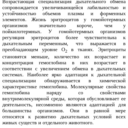
Возрастающая специализация дыхательного обмена
сопровождается увеличивающейся лабильностью и
устойчивостью объемов плазмы и форменных
элементов. Жизнь эритроцитов у гомойотермных
организмов значительно короче, чем у
пойкилотермных. У гомойотермных организмов
регуляция эритроцитов более чувствительна к
дыхательным переменным, что выражается в
преобладающем уровне О
в тканях. Эритроциты
2
становятся меньше, количество их возрастает и
концентрация гемоглобина в них возрастает в
соответствии с увеличением обмена в дыхательных
системах. Наиболее ярко адаптация к дыхательной
специализации обнаруживается в химической
характеристике гемоглобина. Молекулярные свойства
гемоглобина наряду со свойствами
внутримолекулярной среды, которая обусловливает ее
деятельность, несомненно являются адаптацией для
большинства организмов. Они в равной мере
относятся к развитию дыхательных условий всех
живых существ и отдельного животного.