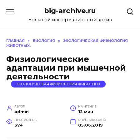
Перейти
big-archive.ru
к
содержанию
Большой информационный архив
ГЛАВНАЯ
»
БИОЛОГИЯ
»
ЭКОЛОГИЧЕСКАЯ ФИЗИОЛОГИЯ
ЖИВОТНЫХ.
Физиологические
адаптации при мышечной
деятельности
ЭКОЛОГИЧЕСКАЯ ФИЗИОЛОГИЯ ЖИВОТНЫХ.
АВТОР
НА ЧТЕНИЕ
admin
12 мин
ПРОСМОТРОВ
ОПУБЛИКОВАНО
374
05.06.2019