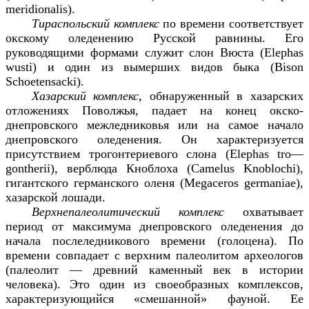
meridionalis
).
Тираспольский комплекс
по времени соответствует
окскому оледенению Русской равнины. Его
руководящими формами служит слон Вюста (
Elephas
wusti
) и один из вымерших видов быка (
Bison
Schoetensacki
).
Хазарский комплекс,
обнаруженный в хазарских
отложениях Поволжья, падает на конец окско-
днепровского межледниковья или на самое начало
днепровского оледенения. Он характеризуется
присутствием трогонтериевого слона (
Elephas
tro
—
gontherii
), верблюда Кноблоха (
Camelus
Knoblochi
),
гигантского германского оленя (
Megaceros
germaniae
),
хазарской лошади.
Верхнепалеолитический комплекс
охватывает
период от максимума днепровского оледенения до
начала послеледникового времени (голоцена). По
времени совпадает с верхним палеолитом археологов
(палеолит — древний каменный век в истории
человека). Это один из своеобразных комплексов,
характеризующийся «смешанной» фауной. Ее