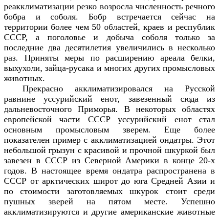
реакклиматизации резко возросла численность речного
бобра и соболя. Бобр встречается сейчас на
территории более чем 50 областей, краев и республик
СССР, а поголовье и добыча соболя только за
последние два десятилетия увеличились в несколько
раз. Приняты меры по расширению ареала белки,
выхухоли, зайца-русака и многих других промысловых
животных.
Прекрасно акклиматизировался на Русской
равнине уссурийский енот, завезенный сюда из
дальневосточного Приморья. В некоторых областях
европейской части СССР уссурийский енот стал
основным промысловым зверем. Еще более
показателен пример с акклиматизацией ондатры. Этот
небольшой грызун с красивой и прочной шкуркой был
завезен в СССР из Северной Америки в конце 20-х
годов. В настоящее время ондатра распространена в
СССР от арктических широт до юга Средней Азии и
по стоимости заготовляемых шкурок стоит среди
пушных зверей на пятом месте. Успешно
акклиматизируются и другие американские животные