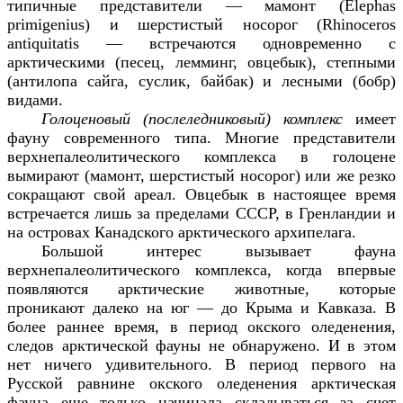
типичные представители — мамонт (
Elephas
primigenius
) и шерстистый носорог (
Rhinoceros
antiquitatis
— встречаются одновременно с
арктическими (песец, лемминг, овцебык), степными
(антилопа сайга, суслик, байбак) и лесными (бобр)
видами.
Голоценовый (послеледниковый) комплекс
имеет
фауну современного типа. Многие представители
верхнепалеолитического комплекса в голоцене
вымирают (мамонт, шерстистый носорог) или же резко
сокращают свой ареал. Овцебык в настоящее время
встречается лишь за пределами СССР, в Гренландии и
на островах Канадского арктического архипелага.
Большой интерес вызывает фауна
верхнепалеолитического комплекса, когда впервые
появляются арктические животные, которые
проникают далеко на юг — до Крыма и Кавказа. В
более раннее время, в период окского оледенения,
следов арктической фауны не обнаружено. И в этом
нет ничего удивительного. В период первого на
Русской равнине окского оледенения арктическая
фауна еще только начинала складываться за счет