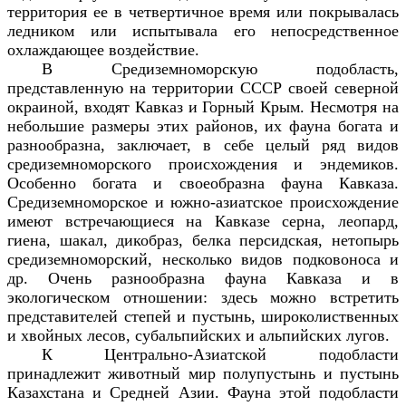
территория ее в четвертичное время или покрывалась
ледником или испытывала его непосредственное
охлаждающее воздействие.
В Средиземноморскую подобласть,
представленную на территории СССР своей северной
окраиной, входят Кавказ и Горный Крым.
Несмотря на
небольшие размеры этих районов, их фауна богата и
разнообразна, заключает, в себе целый ряд видов
средиземноморского происхождения и эндемиков.
Особенно богата и своеобразна фауна Кавказа.
Средиземноморское и южно-азиатское происхождение
имеют встречающиеся на Кавказе серна, леопард,
гиена, шакал, дикобраз, белка персидская, нетопырь
средиземноморский, несколько видов подковоноса и
др. Очень разнообразна фауна Кавказа и в
экологическом отношении: здесь можно встретить
представителей степей и пустынь, широколиственных
и хвойных лесов, субальпийских и альпийских лугов.
К Центрально-Азиатской подобласти
принадлежит животный мир полупустынь и пустынь
Казахстана и Средней Азии. Фауна этой подобласти