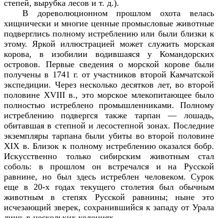
степей, вырубка лесов и т. д.).
В дореволюционном прошлом охота велась
хищнически и многие ценные промысловые животные
подверглись полному истреблению или были близки к
этому. Яркой иллюстрацией может служить морская
корова, в изобилии водившаяся у Командорских
островов. Первые сведения о морской корове были
получены в 1741 г. от участников второй Камчатской
экспедиции. Через несколько десятков лет, во второй
половине
XVIII
в., это морское млекопитающее было
полностью истреблено промышленниками. Полному
истреблению подвергся также тарпан — лошадь,
обитавшая в степной и лесостепной зонах. Последние
экземпляры тарпана были убиты во второй половине
XIX
в. Близок к полному истреблению оказался бобр.
Искусственно только сибирским животным стал
соболь: в прошлом он встречался и на Русской
равнине, но был здесь истреблен человеком. Сурок
еще в 20-х годах текущего столетия был обычным
животным в степях Русской равнины; ныне это
исчезающий зверек, сохранившийся к западу от Урала
лишь в нескольких колониях.