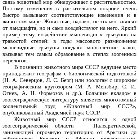
связь животный мир обнаруживает с растительностью.
Поэтому изменения в растительном покрове очень
быстро вызывают соответствующие изменения и в
животном мире. Животные, однако, не только зависят
от ландшафта, но и сами воздействуют на него. Яркий
пример тому воздействие мышевидных грызунов на
травостой степей: в годы массового размножения
мышевидные грызуны поедают многолетние злаки,
вызывая тем самым образование в степях зоогенных
перелогов.
В познании животного мира СССР ведущее место
принадлежит географам с биологической подготовкой
(Н. А. Северцов, Л. С. Берг) или зоологам с широким
географическим кругозором (М. А. Мензбир, С. И.
Огнев, А. Н. Формозов и др.). Большим вкладом в
зоогеографическую литературу является многотомный
коллективный труд «Животный мир СССР»,
опубликованный Академией наук СССР.
Животный мир СССР относится к одной
зоогеографической области — Палеарктической,
занимающей огромную территорию от Арктики до
субтропиков Евразии и Африки включительно.