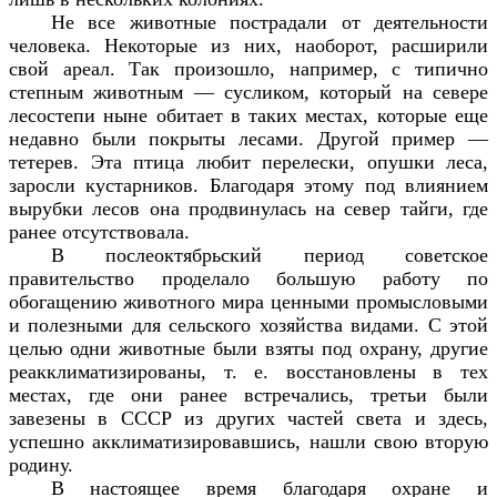
Не все животные пострадали от деятельности
человека. Некоторые из них, наоборот, расширили
свой ареал. Так произошло, например, с типично
степным животным — сусликом, который на севере
лесостепи ныне обитает в таких местах, которые еще
недавно были покрыты лесами. Другой пример —
тетерев. Эта птица любит перелески, опушки леса,
заросли кустарников. Благодаря этому под влиянием
вырубки лесов она продвинулась на север тайги, где
ранее отсутствовала.
В послеоктябрьский период советское
правительство проделало большую работу по
обогащению животного мира ценными промысловыми
и полезными для сельского хозяйства видами. С этой
целью одни животные были взяты под охрану, другие
реакклиматизированы, т. е. восстановлены в тех
местах, где они ранее встречались, третьи были
завезены в СССР из других частей света и здесь,
успешно акклиматизировавшись, нашли свою вторую
родину.
В настоящее время благодаря охране и