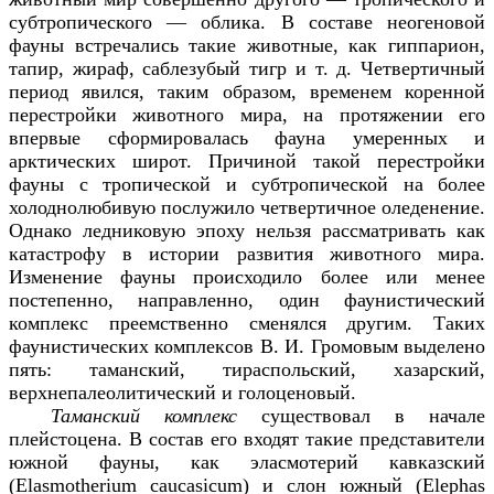
субтропического — облика. В составе неогеновой
фауны встречались такие животные, как гиппарион,
тапир, жираф, саблезубый тигр и т. д. Четвертичный
период явился, таким образом, временем коренной
перестройки животного мира, на протяжении его
впервые сформировалась фауна умеренных и
арктических широт. Причиной такой перестройки
фауны с тропической и субтропической на более
холоднолюбивую послужило четвертичное оледенение.
Однако ледниковую эпоху нельзя рассматривать как
катастрофу в истории развития животного мира.
Изменение фауны происходило более или менее
постепенно, направленно, один фаунистический
комплекс преемственно сменялся другим. Таких
фаунистических комплексов В. И. Громовым выделено
пять: таманский, тираспольский, хазарский,
верхнепалеолитический и голоценовый.
Таманский комплекс
существовал в начале
плейстоцена. В состав его входят такие представители
южной фауны, как эласмотерий кавказский
(
Elasmotherium
caucasicum
) и слон южный (
Elephas