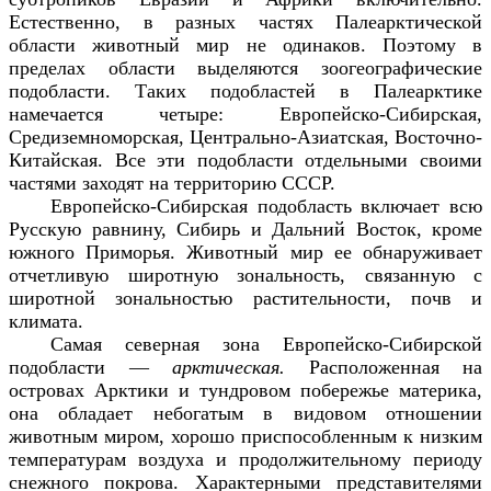
Естественно, в разных частях Палеарктической
области животный мир не одинаков. Поэтому в
пределах области выделяются зоогеографические
подобласти. Таких подобластей в Палеарктике
намечается четыре: Европейско-Сибирская,
Средиземноморская, Центрально-Азиатская, Восточно-
Китайская. Все эти подобласти отдельными своими
частями заходят на территорию СССР.
Европейско-Сибирская подобласть включает всю
Русскую равнину, Сибирь и Дальний Восток, кроме
южного Приморья. Животный мир ее обнаруживает
отчетливую широтную зональность, связанную с
широтной зональностью растительности, почв и
климата.
Самая северная зона Европейско-Сибирской
подобласти —
арктическая.
Расположенная на
островах Арктики и тундровом побережье материка,
она обладает небогатым в видовом отношении
животным миром, хорошо приспособленным к низким
температурам воздуха и продолжительному периоду
снежного покрова. Характерными представителями