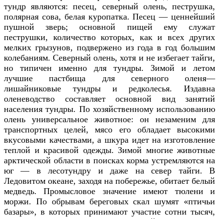
тундр являются: песец, северный олень, пеструшка,
полярная сова, белая куропатка. Песец — ценнейший
пушной зверь; основной пищей ему служат
пеструшки, количество которых, как и всех других
мелких грызунов, подвержено из года в год большим
колебаниям. Северный олень, хотя и не избегает тайги,
но типичен именно для тундры. Зимой и летом
лучшие пастбища для северного оленя—
лишайниковые тундры и редколесья. Издавна
оленеводство составляет основной вид занятий
населения тундры. По хозяйственному использованию
олень универсальное животное: он незаменим для
транспортных целей, мясо его обладает высокими
вкусовыми качествами, а шкура идет на изготовление
теплой и красивой одежды. Зимой многие животные
арктической области в поисках корма устремляются на
юг — в лесотундру и даже на север тайги. В
Ледовитом океане, заходя на побережье, обитает белый
медведь. Промысловое значение имеют тюлени и
моржи. По обрывам береговых скал шумят «птичьи
базары», в которых принимают участие сотни тысяч,