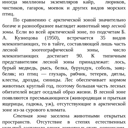
иногда миллионы экземпляров кайр, люриков,
чистиков, гагарок, моевок и других видов морских
птиц.
По сравнению с арктической зоной значительно
богаче и разнообразнее выглядит животный мир
лесной
зоны.
Если во всей арктической зоне, по подсчетам Б.
А. Кузнецова (1950), встречается 35 видов
млекопитающих, то в тайге, составляющей лишь часть
лесной зоогеографической зоны, число
млекопитающих достигает 90. К типичным
представителям лесной зоны принадлежат: лось,
бурый медведь, рысь, белка, бурундук, соболь, заяц-
беляк; из птиц — глухарь, рябчик, тетерев, дятлы,
клесты, дрозды, синицы. Лес обеспечивает кормом
животных круглый год, поэтому большая часть лесных
обитателей ведет оседлый образ жизни. В лесной зоне
появляются пресмыкающиеся (живородящая и прыткая
ящерицы, гадюка, уж), отсутствующие в арктической
зоне из-за сурового климата.
Степная зона
заселена животными открытых
пространств. Отсутствие в степях естественных
укрытий заставило одних животных стать норниками,