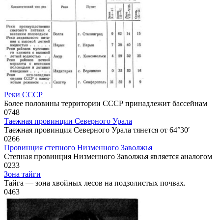
Реки СССР
Более половины территории СССР принадлежит бассейнам
0
748
Таежная провинции Северного Урала
Таежная провинция Северного Урала тянется от 64°30′
0
266
Провинция степного Низменного Заволжья
Степная провинция Низменного Заволжья является аналогом
0
233
Зона тайги
Тайга — зона хвойных лесов на подзолистых почвах.
0
463