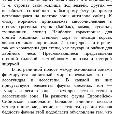
т. е. строить свои жилища под землей, других —
выработать способность к быстрому бегу (например
встречающаяся на востоке зоны антилопа сайга). К
числу норников принадлежат многочисленные в
степях грызуны: сурок (байбак), хомяк, суслики,
тушканчики, слепец. Наиболее характерные для
степей хищники степной хорь и лисица корсак
являются также норниками. Из птиц дрофа и стрепет
так же характерны для степи, как глухарь и рябчик для
хвойного леса. Пресмыкающиеся представлены
степной гадюкой, желтобрюхим полозом и пестрой
ящуркой.
В пограничной полосе между основными зонами
формируется животный мир переходных зон —
лесотундры и лесостепи. В каждой из них
присутствуют элементы фауны смежных зон —
тундры и леса в зоне лесотундры, леса и степи в
лесостепной зоне. На развитие фауны Европейско-
Сибирской подобласти большое влияние оказало
четвертичное оледенение, в частности, сравнительная
бедность фауны этой подобласти обусловлена тем, что