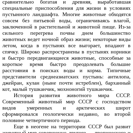
сравнительно богатая и древняя, выработавшая
специальные приспособления для жизни в условиях
пустынного ландшафта. Многие животные обходятся
совсем без питьевой воды, ограничиваясь влагой,
заключенной в растительной и животной пище. Из-за
сильного перегрева почвы днем большинство
животных ведет ночной образ жизни; некоторые виды
летом, когда в пустынях все выгорает, впадают в
спячку. Широко распространены в пустынях норники
и быстро передвигающиеся животные, способные за
короткое время быстро преодолевать большие
расстояния в поисках воды и корма. Типичные
представители среднеазиатских пустынь: антилопа,
джейран, кулан (ныне почти истреблен), барханный
кот, малый тушканчик, мохноногий тушканчик.
История развития животного мира СССР.
Современный животный мир СССР с господством
видов умеренных и арктических широт
сформировался геологически недавно, во второй
половине четвертичного периода.
Еще в неогене на территории СССР был развит
животный мир совершенно другого — тропического и