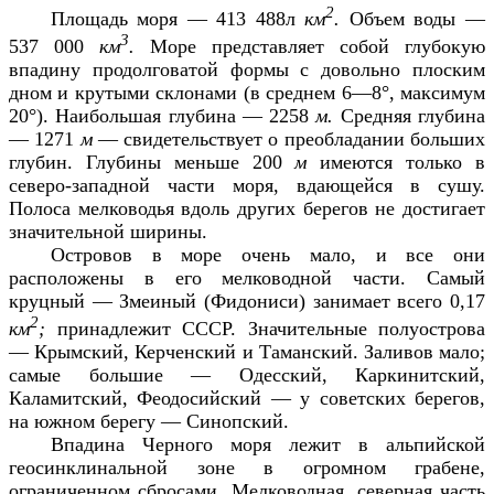
2
Площадь моря — 413 488л
км
.
Объем воды —
3
537 000
км
.
Море представляет собой глубокую
впадину продолговатой формы с довольно плоским
дном и крутыми склонами (в среднем 6—8°, максимум
20°). Наибольшая глубина — 2258
м.
Средняя глубина
— 1271
м
— свидетельствует о преобладании больших
глубин. Глубины меньше 200
м
имеются только в
северо-западной части моря, вдающейся в сушу.
Полоса мелководья вдоль других берегов не достигает
значительной ширины.
Островов в море очень мало, и все они
расположены в его мелководной части. Самый
круцный — Змеиный (Фидониси) занимает всего 0,17
2
км
;
принадлежит СССР. Значительные полуострова
— Крымский, Керченский и Таманский. Заливов мало;
самые большие — Одесский, Каркинитский,
Каламитский, Феодосийский — у советских берегов,
на южном берегу — Синопский.
Впадина Черного моря лежит в альпийской
геосинклинальной зоне в огромном грабене,
ограниченном сбросами. Мелководная, северная часть