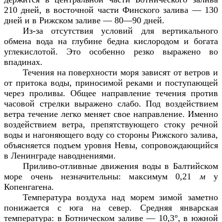
210 дней, в восточной части Финского залива — 130
дней и в Рижском заливе — 80—90 дней.
Из-за отсутствия условий для вертикального
обмена вода на глубине бедна кислородом и богата
углекислотой. Это особенно резко выражено во
впадинах.
Течения на поверхности моря зависят от ветров и
от притока воды, приносимой реками и поступающей
через проливы. Общее направление течения против
часовой стрелки выражено слабо. Под воздействием
ветра течение легко меняет свое направление. Именно
воздействием ветра, препятствующего стоку речной
воды и нагоняющего воду со стороны Рижского залива,
объясняется подъем уровня Невы, сопровождающийся
в Ленинграде наводнениями.
Приливо-отливные движения воды в Балтийском
море очень незначительны: максимум 0,21
м
у
Копенгагена.
Температура воздуха над морем зимой заметно
понижается с юга на север. Средняя январская
температура: в Ботническом заливе — 10,3°, в южной