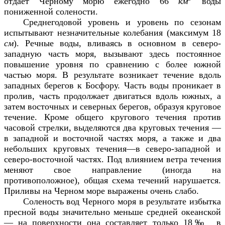
отдает Черному морю ежегодно 66
км
воды
пониженной солености.
Среднегодовой уровень и уровень по сезонам
испытывают незначительные колебания (максимум 18
см
).
Речные воды, вливаясь в основном в северо-
западную часть моря, вызывают здесь постоянное
повышение уровня по сравнению с более южной
частью моря. В результате возникает течение вдоль
западных берегов к Босфору. Часть воды проникает в
пролив, часть продолжает двигаться вдоль южных, а
затем восточных и северных берегов, образуя круговое
течение. Кроме общего кругового течения против
часовой стрелки, выделяются два круговых течения —
в западной и восточной частях моря, а также и два
небольших круговых течения—в северо-западной и
северо-восточной частях. Под влиянием ветра течения
меняют свое направление (иногда на
противоположное), общая схема течений нарушается.
Приливы на Черном море выражены очень слабо.
Соленость вод Черного моря в результате избытка
пресной воды значительно меньше средней океанской
— на поверхности она составляет только 18‰ в