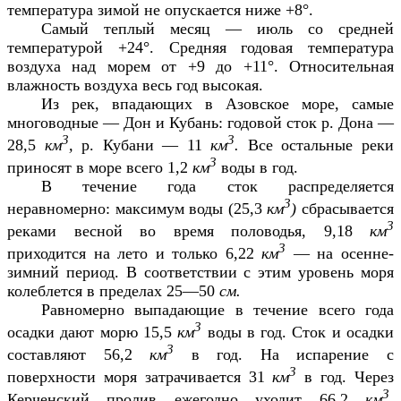
температура зимой не опускается ниже +8°.
Самый теплый месяц — июль со средней
температурой +24°. Средняя годовая температура
воздуха над морем от +9 до +11°. Относительная
влажность воздуха весь год высокая.
Из рек, впадающих в Азовское море, самые
многоводные — Дон и Кубань: годовой сток р. Дона —
3
3
28,5
км
,
р. Кубани — 11
км
.
Все остальные реки
3
приносят в море всего 1,2
км
воды в год.
В течение года сток распределяется
3
неравномерно: максимум воды (25,3
км
)
сбрасывается
3
реками весной во время половодья, 9,18
км
3
приходится на лето и только 6,22
км
— на осенне-
зимний период. В соответствии с этим уровень моря
колеблется в пределах 25—50
см.
Равномерно выпадающие в течение всего года
3
осадки дают морю 15,5
км
воды в год. Сток и осадки
3
составляют 56,2
км
в год. На испарение с
3
поверхности моря затрачивается 31
км
в год. Через
3
Керченский пролив ежегодно уходит 66,2
км
,