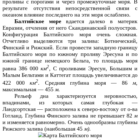
проливы с порогами и через промежуточные моря. В
результате отсутствия непосредственной связи с
океаном влияние последнего на эти моря ослаблено.
Балтийское море
вдается далеко в материк
Евразии, отчленяя от него Скандинавский полуостров.
Конфигурация Балтийского моря очень сложная.
Отчетливо выделяются три залива: Ботнический,
Финский и Рижский. Если провести западную границу
Балтийского моря по южному проливу Эресуна и по
южной границе немецкого Бельта, то площадь моря
2
равна 386 000
км
,
С проливами Эресун, Большим и
Малым Бельтами и Каттегат площадь увеличивается до
2
422 000
км
.
Средняя глубина моря — 86
м,
максимальная — 455
м.
Рельеф дна характеризуется неровностью,
впадинами, из которых самая глубокая —
Ландсортская — расположена к северо-востоку от о-ва
Готланд. Глубина Финского залива не превышает 82
м
и изменяется равномерно. Очень однообразны глубины
Рижского залива (наибольшая 45
м).