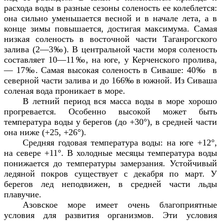
расхода воды в разные сезоны соленость ее колеблется:
она сильно уменьшается весной и в начале лета, а в
конце зимы повышается, достигая максимума. Самая
низкая соленость в восточной части Таганрогского
залива (2—3‰). В центральной части моря соленость
составляет 10—11‰, на юге, у Керченского пролива,
— 17‰. Самая высокая соленость в Сиваше: 40‰ в
северной части залива и до 166‰ в южной. Из Сиваша
соленая вода проникает в море.
В летний период вся масса воды в море хорошо
прогревается. Особенно высокой может быть
температура воды у берегов (до +30°), в средней части
она ниже (+25, +26°).
Средняя годовая температура воды: на юге +12°,
на севере +11°. В холодные месяцы температура воды
понижается до температуры замерзания. Устойчивый
ледяной покров существует с декабря по март. У
берегов лед неподвижен, в средней части льды
плавучие.
Азовское море имеет очень благоприятные
условия для развития организмов. Эти условия