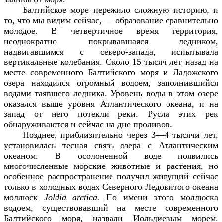
Балтийское море пережило сложную историю, и
то, что мы видим сейчас, — образование сравнительно
молодое. В четвертичное время территория,
неоднократно покрывавшаяся ледником,
надвигавшимся с северо-запада, испытывала
вертикальные колебания. Около 15 тысяч лет назад на
месте современного Балтийского моря и Ладожского
озера находился огромный водоем, заполнившийся
водами таявшего ледника. Уровень воды в этом озере
оказался выше уровня Атлантического океана, и на
запад от него потекли реки. Русла этих рек
обнаруживаются и сейчас на дне проливов.
Позднее, приблизительно через 3—4 тысячи лет,
установилась тесная связь озера с Атлантическим
океаном. В осолоненной воде появились
многочисленные морские животные и растения, но
особенное распространение получил живущий сейчас
только в холодных водах Северного Ледовитого океана
моллюск
Joldia
arctica
.
По имени этого моллюска
водоем, существовавший на месте современного
Балтийского моря, назвали Иольдиевым морем.