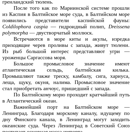
гренландский тюлень.
После того как по Мариинской системе прошли
из Каспия в Балтийское море суда, в Балтийском море
появились представители каспийской фауны:
Coldilophora
caspia
— гидроидный полип,
Dreissena
polymorpha
— двустворчатый моллюск.
Встречаются в море киты и акулы, изредка
приходящие черев проливы с запада, живут тюлени.
Из рыб большой интерес представляют угри —
уроженцы Саргассова моря.
Большое промысловое значение имеют
атлантическая сельдь, балтийская килька.
Промышляют также треску, камбалу, сига, хариуса,
леща, щуку, окуня, налима. Промысловое значение
стал приобретать анчоус, пришедший с запада.
По Балтийскому морю проходит кратчайший путь
в Атлантический океан.
Важнейший порт на Балтийском море —
Ленинград. Благодаря морскому каналу, идущему по
дну Финского канала, в Ленинград могут заходить
океанские суда. Через Ленинград в Советский Союз
поступает основная масса импорта.