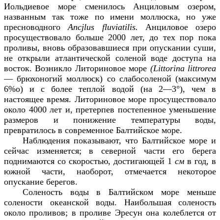
Иольдиевое море сменилось Анциловым озером,
названным так тоже по имени моллюска, но уже
пресноводного
Ancjlus
fluviatilis
.
Анциловое озеро
просуществовало больше 2000 лет, до тех пор пока
проливы, вновь образовавшиеся при опускании суши,
не открыли атлантической соленой воде доступа на
восток. Возникло Литориновое море
(
Littorina
littrorea
— брюхоногий моллюск) со слабосоленой (максимум
6%о) и с более теплой водой (на 2—3°), чем в
настоящее время. Литориновое море просуществовало
около 4000 лет и, претерпев постепенное уменьшение
размеров и понижение температуры воды,
превратилось в современное Балтийское море.
Наблюдения показывают, что Балтийское море и
сейчас изменяется; в северной части его берега
поднимаются со скоростью, достигающей 1
см
в год, в
южной части, наоборот, отмечается некоторое
опускание берегов.
Соленость воды в Балтийском море меньше
солености океанской воды. Наибольшая соленость
около проливов; в проливе Эресун она колеблется от