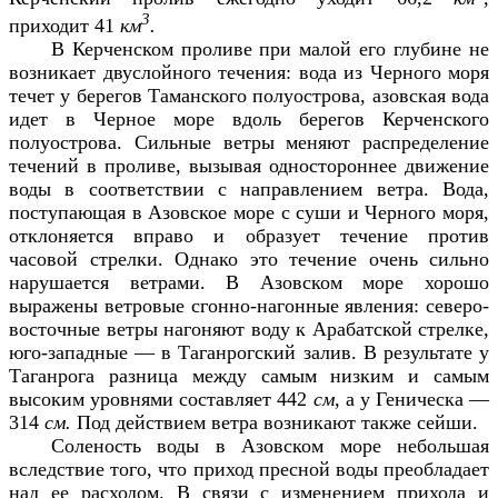
3
приходит 41
км
.
В Керченском проливе при малой его глубине не
возникает двуслойного течения: вода из Черного моря
течет у берегов Таманского полуострова, азовская вода
идет в Черное море вдоль берегов Керченского
полуострова. Сильные ветры меняют распределение
течений в проливе, вызывая одностороннее движение
воды в соответствии с направлением ветра. Вода,
поступающая в Азовское море с суши и Черного моря,
отклоняется вправо и образует течение против
часовой стрелки. Однако это течение очень сильно
нарушается ветрами. В Азовском море хорошо
выражены ветровые сгонно-нагонные явления: северо-
восточные ветры нагоняют воду к Арабатской стрелке,
юго-западные — в Таганрогский залив. В результате у
Таганрога разница между самым низким и самым
высоким уровнями составляет 442
см,
а у Геническа —
314
см.
Под действием ветра возникают также сейши.
Соленость воды в Азовском море небольшая
вследствие того, что приход пресной воды преобладает
над ее расходом. В связи с изменением прихода и