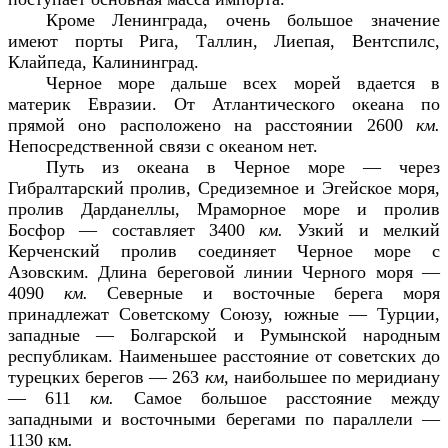
Кроме Ленинграда, очень большое значение
имеют порты Рига, Таллин, Лиепая, Вентспилс,
Клайпеда, Калининград.
Черное море дальше всех морей вдается в
материк Евразии. От Атлантического океана по
прямой оно расположено на расстоянии 2600
км.
Непосредственной связи с океаном нет.
Путь из океана в Черное море — через
Гибралтарский пролив, Средиземное и Эгейское моря,
пролив Дарданеллы, Мраморное море и пролив
Босфор — составляет 3400
км.
Узкий и мелкий
Керченский пролив соединяет Черное море с
Азовским. Длина береговой линии Черного моря —
4090
км.
Северные и восточные берега моря
принадлежат Советскому Союзу, южные — Турции,
западные — Болгарской и Румынской народным
республикам. Наименьшее расстояние от советских до
турецких берегов — 263
км,
наибольшее по меридиану
— 611
км.
Самое большое расстояние между
западными и восточными берегами по параллели —
1130 км
.