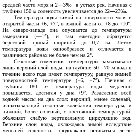
средней части моря и 2—3‰ в устьях рек. Начиная с
глубины 150
м
соленость увеличивается до 22—23‰.
Температура воды зимой на поверхности моря в
открытой части +6, +7°, в южной части от +8 до +10°.
На северо-западе она опускается до температуры
замерзания (—1°), и там ежегодно образуется
береговой припай шириной до 0,7
км.
Летом
температура воды однообразнее и отличается в
различных районах не более чем на 2°.
Сезонные изменения температуры захватывают
лишь верхний слой воды, на глубине 50—70
м
вода в
течение всего года имеет температуру, равную зимней
поверхностной температуре (+6, +7°). Начиная с
глубины 180
м
температура воды медленно
повышается, достигая у дна +9°. Разделение всей
водной массы на два слоя: верхний, менее соленый,
испытывающий сезонные колебания температуры, и
нижний, более соленый, с постоянной температурой,
объясняет слабую вертикальную циркуляцию вод.
Верхние слои воды, охлаждаясь зимой вследствие
меньшей солености, продолжают оставаться легче