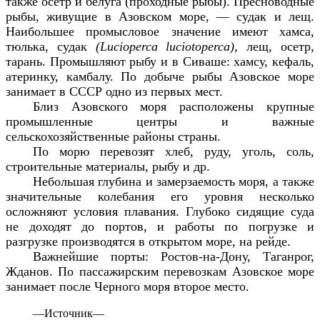
также осетр и белуга (проходные рыбы). Пресноводные
рыбы, живущие в Азовском море, — судак и лещ.
Наибольшее промысловое значение имеют хамса,
тюлька, судак
(
Lucioperca
luciotoperca),
лещ,
осетр,
тарань. Промышляют рыбу и в Сиваше: хамсу, кефаль,
атеринку, камбалу. По добыче рыбы Азовское море
занимает в СССР одно из первых мест.
Близ Азовского моря расположены крупные
промышленные центры и важные
сельскохозяйственные районы страны.
По морю перевозят хлеб, руду, уголь, соль,
строительные материалы, рыбу и др.
Небольшая глубина и замерзаемость моря, а также
значительные колебания его уровня несколько
осложняют условия плавания. Глубоко сидящие суда
не доходят до портов, и работы по погрузке и
разгрузке производятся в открытом море, на рейде.
Важнейшие порты: Ростов-на-Дону, Таганрог,
Жданов. По пассажирским перевозкам Азовское море
занимает после Черного моря второе место.
—
Источник—