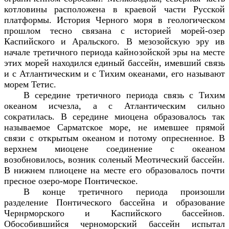
котловины расположена в краевой части Русской
платформы. История Черного моря в геологическом
прошлом тесно связана с историей морей-озер
Каспийского и Аральского. В мезозойскую эру ив
начале третичного периода кайнозойской эры на месте
этих морей находился единый бассейн, имевший связь
и с Атлантическим и с Тихим океанами, его называют
морем Тетис.
В середине третичного периода связь с Тихим
океаном исчезла, а с Атлантическим сильно
сократилась. В середине миоцена образовалось так
называемое Сарматское море, не имевшее прямой
связи с открытым океаном и потому опресненное. В
верхнем миоцене соединение с океаном
возобновилось, возник соленый Меотический бассейн.
В нижнем плиоцене на месте его образовалось почти
пресное озеро-море Понтическое.
В конце третичного периода произошли
разделение Понтического бассейна и образование
Чернрморского и Каспийского бассейнов.
Обособившийся черноморский бассейн испытал