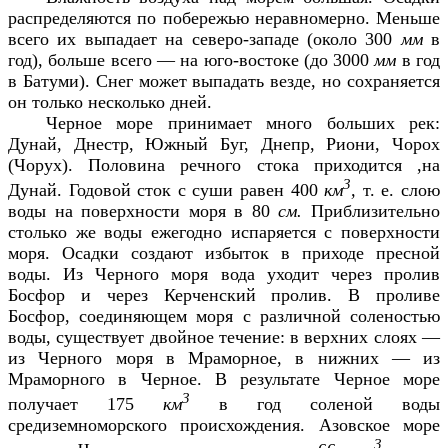
распределяются по побережью неравномерно. Меньше
всего их выпадает на северо-западе (около 300
мм
в
год), больше всего — на юго-востоке (до 3000
мм
в год
в Батуми). Снег может выпадать везде, но сохраняется
он только несколько дней.
Черное море принимает много больших рек:
Дунай, Днестр, Южный Буг, Днепр, Риони, Чорох
(Чорух). Половина речного стока приходится ,на
3
Дунай. Годовой сток с суши равен 400
км
,
т. е. слою
воды на поверхности моря в 80
см.
Приблизительно
столько же воды ежегодно испаряется с поверхности
моря. Осадки создают избыток в приходе пресной
воды. Из Черного моря вода уходит через пролив
Босфор и через Керченский пролив. В проливе
Босфор, соединяющем моря с различной соленостью
воды, существует двойное течение: в верхних слоях —
из Черного моря в Мраморное, в нижних — из
Мраморного в Черное. В результате Черное море
3
получает 175
км
в год соленой воды
средиземноморского происхождения. Азовское море
3