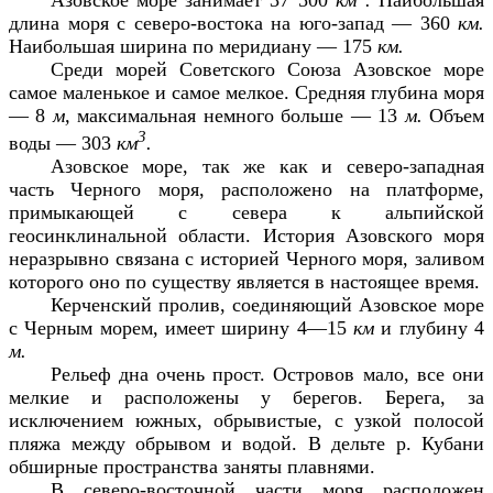
Азовское море занимает 37 500
км
.
Наибольшая
длина моря с северо-востока на юго-запад — 360
км.
Наибольшая ширина по меридиану — 175
км.
Среди морей Советского Союза Азовское море
самое маленькое и самое мелкое. Средняя глубина моря
— 8
м,
максимальная немного больше — 13
м.
Объем
3
воды — 303
км
.
Азовское море, так же как и северо-западная
часть Черного моря, расположено на платформе,
примыкающей с севера к альпийской
геосинклинальной области. История Азовского моря
неразрывно связана с историей Черного моря, заливом
которого оно по существу является в настоящее время.
Керченский пролив, соединяющий Азовское море
с Черным морем, имеет ширину 4—15
км
и глубину 4
м.
Рельеф дна очень прост. Островов мало, все они
мелкие и расположены у берегов. Берега, за
исключением южных, обрывистые, с узкой полосой
пляжа между обрывом и водой. В дельте р. Кубани
обширные пространства заняты плавнями.
В северо-восточной части моря расположен