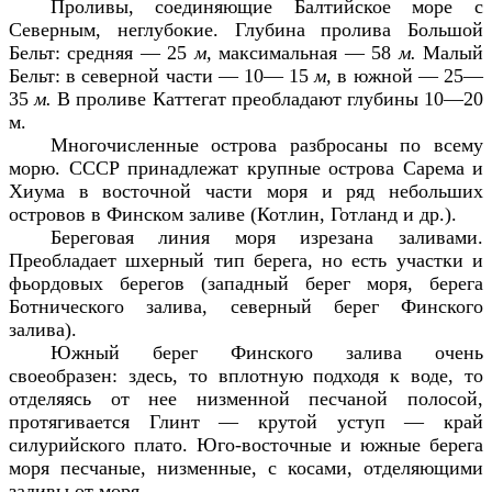
Проливы, соединяющие Балтийское море с
Северным, неглубокие. Глубина пролива Большой
Бельт: средняя — 25
м,
максимальная — 58
м.
Малый
Бельт: в северной части — 10— 15
м,
в южной — 25—
35
м.
В проливе Каттегат преобладают глубины 10—20
м.
Многочисленные острова разбросаны по всему
морю. СССР принадлежат крупные острова Сарема и
Хиума в восточной части моря и ряд небольших
островов в Финском заливе (Котлин, Готланд и др.).
Береговая линия моря изрезана заливами.
Преобладает шхерный тип берега, но есть участки и
фьордовых берегов (западный берег моря, берега
Ботнического залива, северный берег Финского
залива).
Южный берег Финского залива очень
своеобразен: здесь, то вплотную подходя к воде, то
отделяясь от нее низменной песчаной полосой,
протягивается Глинт — крутой уступ — край
силурийского плато. Юго-восточные и южные берега
моря песчаные, низменные, с косами, отделяющими
заливы от моря.