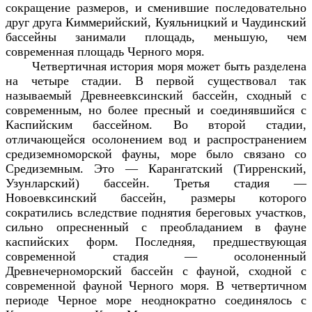
сокращение размеров, и сменившие последовательно
друг друга Киммерийский, Куяльницкий и Чаудинский
бассейны занимали площадь, меньшую, чем
современная площадь Черного моря.
Четвертичная история моря может быть разделена
на четыре стадии. В первой существовал так
называемый Древнеевксинский бассейн, сходный с
современным, но более пресный и соединявшийся с
Каспийским бассейном. Во второй стадии,
отличающейся осолонением вод и распространением
средиземноморской фауны, море было связано со
Средиземным. Это — Карангатский (Тирренский,
Узунларский) бассейн. Третья стадия —
Новоевксинский бассейн, размеры которого
сократились вследствие поднятия береговых участков,
сильно опресненный с преобладанием в фауне
каспийских форм. Последняя, предшествующая
современной стадия — осолоненный
Древнечерноморский бассейн с фауной, сходной с
современной фауной Черного моря. В четвертичном
периоде Черное море неоднократно соединялось с