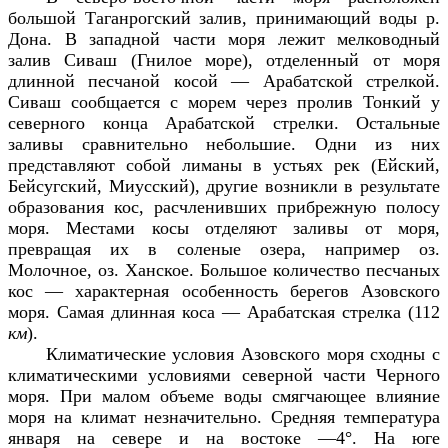
большой Таганрогский залив, принимающий воды р.
Дона. В западной части моря лежит мелководный
залив Сиваш (Гнилое море), отделенный от моря
длинной песчаной косой — Арабатской стрелкой.
Сиваш сообщается с морем через пролив Тонкий у
северного конца Арабатской стрелки. Остальные
заливы сравнительно небольшие. Одни из них
представляют собой лиманы в устьях рек (Ейский,
Бейсугский, Миусский), другие возникли в результате
образования кос, расчленивших прибрежную полосу
моря. Местами косы отделяют заливы от моря,
превращая их в соленые озера, например оз.
Молочное, оз. Ханское. Большое количество песчаных
кос — характерная особенность берегов Азовского
моря. Самая длинная коса — Арабатская стрелка (112
км
).
Климатические условия Азовского моря сходны с
климатическими условиями северной части Черного
моря. При малом объеме воды смягчающее влияние
моря на климат незначительно. Средняя температура
января на севере и на востоке —4°. На юге