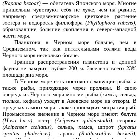
(
Rapana
bezoar
)
— обитатель Японского моря. Многие
пришельцы чувствуют себя не хуже, чем на родине,
например средиземноморское цветковое растение
зостера и водоросль филлофора
(
Phyllophora
rubens
),
образовавшие большие скопления в северо-западной
части моря.
Планктона в Черном море больше, чем в
Средиземном, так как питательными солями воды
Черного моря несколько богаче.
Граница распространения планктона и донной
фауны не заходит глубже 200
м.
Заселено всего 23%
площади дна моря.
В Черном море есть постоянно живущие рыбы, а
также рыбы, приходящие через проливы. В свою
очередь из Черного моря многие рыбы (хамса, сельдь,
тюлька, кефаль) уходят в Азовское море на откорм. В
пределах самого моря также происходит миграция рыб.
Промысловое значение в Черном море имеют: белуга
(
Huso huso
),
осетр
(
Acipenser quldenstadti
),
севрюга
(
Acipenser ctellatus
),
сельдь, хамса, шпрот
(
Spratus
spratus phalericus
),
тарань
(
Rutilusrutilus heckeli
),