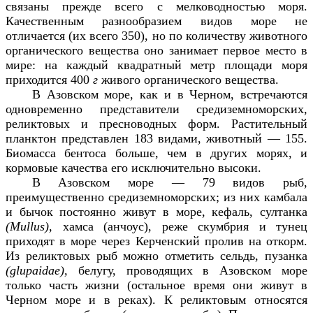
связаны прежде всего с мелководностью моря.
Качественным разнообразием видов море не
отличается (их всего 350), но по количеству животного
органического вещества оно занимает первое место в
мире: на каждый квадратный метр площади моря
приходится 400
г
живого органического вещества.
В Азовском море, как и в Черном, встречаются
одновременно представители средиземноморских,
реликтовых и пресноводных форм. Растительный
планктон представлен 183 видами, животный — 155.
Биомасса бентоса больше, чем в других морях, и
кормовые качества его исключительно высоки.
В Азовском море — 79 видов рыб,
преимущественно средиземноморских; из них камбала
и бычок постоянно живут в море, кефаль, султанка
(
Mullus
),
хамса (анчоус), реже скумбрия и тунец
приходят в море через Керченский пролив на откорм.
Из реликтовых рыб можно отметить сельдь, пузанка
(
glupaidae
),
белугу, проводящих в Азовском море
только часть жизни (остальное время они живут в
Черном море и в реках). К реликтовым относятся