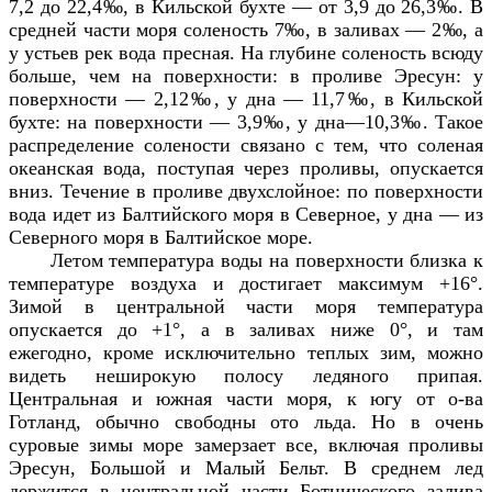
7,2 до 22,4‰, в Кильской бухте — от 3,9 до 26,3‰. В
средней части моря соленость 7‰, в заливах — 2‰, а
у устьев рек вода пресная. На глубине соленость всюду
больше, чем на поверхности: в проливе Эресун: у
поверхности — 2,12‰, у дна — 11,7‰, в Кильской
бухте: на поверхности — 3,9‰, у дна—10,3‰. Такое
распределение солености связано с тем, что соленая
океанская вода, поступая через проливы, опускается
вниз. Течение в проливе двухслойное: по поверхности
вода идет из Балтийского моря в Северное, у дна — из
Северного моря в Балтийское море.
Летом температура воды на поверхности близка к
температуре воздуха и достигает максимум +16°.
Зимой в центральной части моря температура
опускается до +1°, а в заливах ниже 0°, и там
ежегодно, кроме исключительно теплых зим, можно
видеть неширокую полосу ледяного припая.
Центральная и южная части моря, к югу от о-ва
Готланд, обычно свободны ото льда. Но в очень
суровые зимы море замерзает все, включая проливы
Эресун, Большой и Малый Бельт. В среднем лед
держится в центральной части Ботнического залива