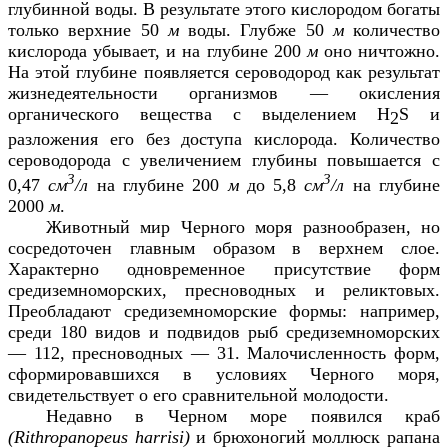
глубинной воды. В результате этого кислородом богаты
только верхние 50
м
воды. Глубже 50
м
количество
кислорода убывает, и на глубине 200
м
оно ничтожно.
На этой глубине появляется сероводород как результат
жизнедеятельности организмов — окисления
органического вещества с выделением
H
S
и
2
разложения его без доступа кислорода. Количество
сероводорода с увеличением глубины повышается с
3
3
0,47
см
/л
на глубине 200
м
до 5,8
см
/л
на глубине
2000
м
.
Животный мир Черного моря разнообразен, но
сосредоточен главным образом в верхнем слое.
Характерно одновременное присутствие форм
средиземноморских, пресноводных и реликтовых.
Преобладают средиземноморские формы: например,
среди 180 видов и подвидов рыб средиземноморских
— 112, пресноводных — 31. Малочисленность форм,
сформировавшихся в условиях Черного моря,
свидетельствует о его сравнительной молодости.
Недавно в Черном море появился краб
(
Rithropanopeus
harrisi
)
и брюхоногий моллюск рапана