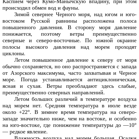
Каспием через Кумо-Манычскую впадину, при этом
происходил обмен вод и фауны.
Зимой севернее Черного моря, над югом и юго-
востоком Русской равнины расположена полоса
повышенного давления. В сторону моря давление
понижается, поэтому ветры преимущественно
северные и северо-восточные. По южной окраине
полосы высокого давления над морем проходят
циклоны.
Летом повышенное давление к северу от моря
обычно сохраняется, но оно распространяется с запада
от Азорского максимума, часто захватывая и Черное
море. Погода устанавливается антициклоническая,
ясная и сухая. Ветры преобладают здесь слабые,
преимущественно северных направлений.
Летом больших различий в температуре воздуха
над морем нет. Средняя температура в июле везде
около +22°. В зимнее время температура на северо-
западе значительно ниже, чем на востоке, и особенно
на юго-востоке, где понижение температуры до —10°
— редкое явление.
Влажность воздуха над морем большая. Осадки