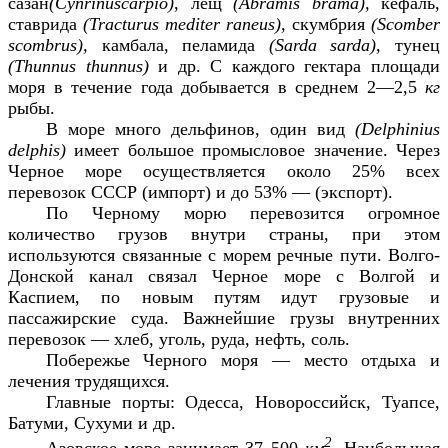
сазан
(
Cynrinuscarpio
)
, лещ
(
Abramis brama
),
кефаль,
ставрида
(
Tracturus mediter raneus
),
скумбрия
(
Scomber
scombrus
),
камбала, пеламида
(
Sarda sarda
),
тунец
(
Thunnus thunnus
)
и др. С каждого гектара площади
моря в течение года добывается в среднем 2—2,5
кг
рыбы.
В море много дельфинов, один вид
(
Delphinius
delphis
)
имеет большое промысловое значение. Через
Черное море осуществляется около 25% всех
перевозок СССР (импорт) и до 53% — (экспорт).
По Черному морю перевозится огромное
количество грузов внутри страны, при этом
используются связанные с морем речные пути. Волго-
Донской канал связал Черное море с Волгой и
Каспием, по новым путям идут грузовые и
пассажирские суда. Важнейшие грузы внутренних
перевозок — хлеб, уголь, руда, нефть, соль.
Побережье Черного моря — место отдыха и
лечения трудящихся.
Главные порты: Одесса, Новороссийск, Туапсе,
Батуми, Сухуми и др.
2