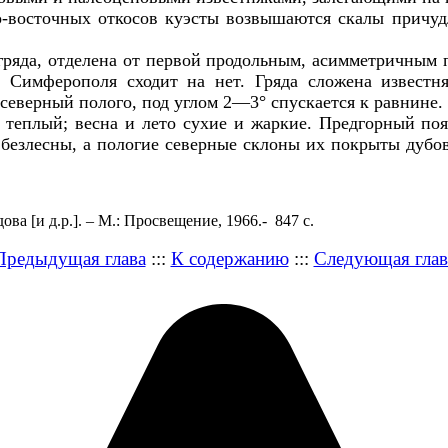
го-восточных откосов куэсты возвышаются скалы причу
 гряда, отделена от первой продольным, асимметричным
 Симферополя сходит на нет. Гряда сложена известня
северный полого, под углом 2—3° спускается к равнине.
теплый; весна и лето сухие и жаркие. Предгорный поя
безлесны, а пологие северные склоны их покрыты дуб
 [и д.р.]. – М.: Просвещение, 1966.- 847 с.
Предыдущая глава
:::
К содержанию
:::
Следующая глав