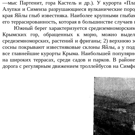
—мыс Партенит, гора Кастель и др.). У курорта «Пл
Алупки и Симеиза разрушающиеся вулканические пород
края Яйлы глыб известняка. Наиболее крупными глыбам
его террасированность, которая в большинстве случаев
Южный берег характеризуется средиземноморски
Крымских гор, обращенных к морю, можно выдел
средиземноморских, растений и фриганы; 2) верхнюю зо
сосны покрывают известняковые склоны Яйлы, а у под
все главнейшие курорты Крыма. Наибольшей популярн
на широких террасах, среди садов и парков. В райо
дорога с регулярным движением троллейбусов на Сим