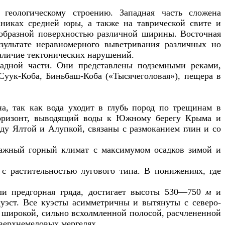
геологическому строению. Западная часть сложена
никах средней юры, а также на таврической свите и
тообразной поверхностью различной ширины. Восточная
езультате неравномерного выветривания различных но
наличие тектонических нарушений.
адной части. Они представлены подземными реками,
Суук-Коба, Биньбаш-Коба («Тысячеголовая»), пещера в
а, так как вода уходит в глубь пород по трещинам в
горизонт, выводящий воды к Южному берегу Крыма и
у Ялтой и Алупкой, связаны с размоканием глин и со
лажный горный климат с максимумом осадков зимой и
 растительностью лугового типа. В понижениях, где
ли предгорная гряда, достигает высоты 530—750
м
и
куэст. Все куэсты асимметричны и вытянуты с северо-
 широкой, сильно всхолмленной полосой, расчлененной
верхнемеловых мергелях.