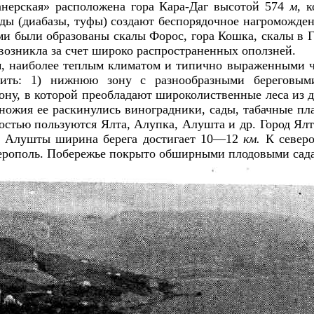
анерская» расположена гора Кара-Даг высотой 574
м,
к
ы (диабазы, туфы) создают беспорядочное нагроможден
и были образованы скалы Форос, гора Кошка, скалы в Г
 возникла за счет широко распространенных оползней.
м, наиболее теплым климатом и типично выраженными 
ить: 1) нижнюю зону с разнообразными береговым
ну, в которой преобладают широколиственные леса из д
ножия ее раскинулись виноградники, сады, табачные пл
остью пользуются Ялта, Алупка, Алушта и др. Город Я
не Алушты ширина берега достигает 10—12
км.
К север
ферополь. Побережье покрыто обширными плодовыми сад