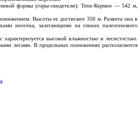
дливой формы (горы-свидетели): Тепе-Кермен — 542
м,
 понижением. Высоты ее достигают 350
м.
Развита она в
ками неогена, залегающими на глинах палеогенового
с характеризуется высокой влажностью и лесистостью.
овыми лесами. В продольных понижениях располагаются
а