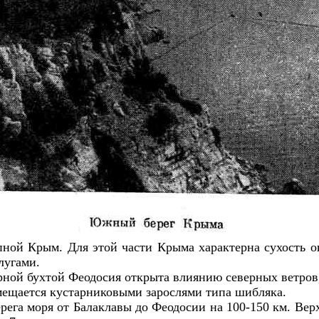
ной Крым. Для этой части Крыма характерна сухость о
лугами.
ной бухтой Феодосия открыта влиянию северных ветров, 
амещается кустарниковыми зарослями типа шибляка.
берега моря от Балаклавы до Феодосии на 100-150 км. Ве