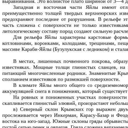
выравнивания. Это волнистое плато шириной от 3—4 
Западная и восточная части Яйлы имеют отли
преимущественно толщей твердых верхнеюрских изве
предохраняют последние от разрушения. В рельефе эт
часть сложена с поверхности не только известнякам
литологическому составу пород создают сильную расчл
Для рельефа Яйлы характерны карстовые формы
котловинами, воронками, колодцами, трещинами, пеще
массиве Караби-Яйлы (Бузулукская с ледником) и стал
В местах, лишенных почвенного покрова, образу
известняках. Мощные толщи глинистых сланцев, на
питающий многочисленные родники. Знаменитые Крымс
сползанием известняков по размокшей поверхности.
В климате Яйлы много общего со средиземномор
аккумуляцией снега в понижениях, который существует
На ровных и пониженных участках поверхности 
скапливается глинистый элювий, произрастают небольш
в) Северный склон Крымских гор выражен двумя
прослеживается через Инкерман, Карасу-Базар и Феод
востока на юго-запад. Южные склоны гряды обрывисты
густой сетью речек и оврагов. Гряда сложена верхнем