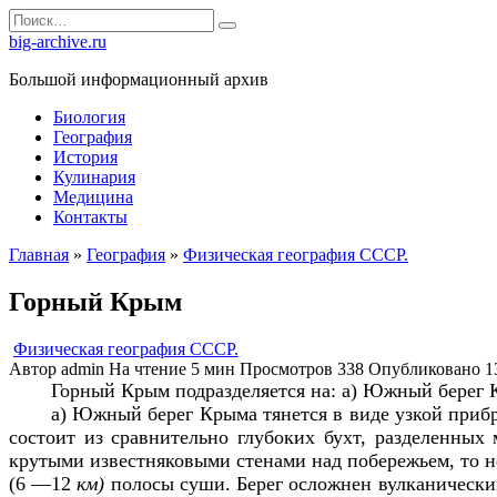
Перейти
Search
к
for:
big-archive.ru
содержанию
Большой информационный архив
Биология
География
История
Кулинария
Медицина
Контакты
Главная
»
География
»
Физическая география СССР.
Горный Крым
Физическая география СССР.
Автор
admin
На чтение
5 мин
Просмотров
338
Опубликовано
1
Горный Крым подразделяется на: а) Южный берег К
а) Южный берег Крыма тянется в виде узкой приб
состоит из сравнительно глубоких бухт, разделенных
крутыми известняковыми стенами над побережьем, то не
(6 —12
км)
полосы суши. Берег осложнен вулканически