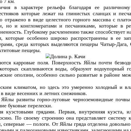
до 7
км.
чия в характере рельефа благодаря ее различному 
стняков которые лежат на глинистых сланцах и песча
о отражено в виде целестного горного массива с пла
и, но и конгломератами и песчаниками, которые в р
ененность. Глубокому расчленению также способствует 
, которые особенно широко распространены в ее зап
рами, среда которых выделяются пещеры Чатыр-Дага, 
актитовые пещеры.
ются карровые поля. Поверхность Яйлы почти безводн
 которых скапливаются воды, образуют водоупорный 
кие оползни, особенно сильно развитые в районе межд
ским климатом, но здесь это умеренно холодный и в
 в виде весенних и летних снежников.
Яйлы развиты горно-луговые черноземовидные почвы с
ие буковые перелески.
 куэстовыми грядами. Первая, внутренняя куэста, и
осию. По своему строению она представляет систему 
, северные — пологи. От Яйлы гряда отделена довольно
еловыми и палеоценовыми известняками, залегающими на 