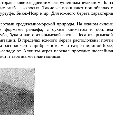
оторая является древним разрушенным вулканом. Близ
ие глыб — «хаосы». Такие же возникают при обвалах с
урзуфе, Биюк-Исар и др. Для южного берега характерна
чертами средиземноморской природы. На южном склоне
и формами рельефа, с сухим климатом и обилием
уба, бука и часто из крымской сосны. Леса из крымской
антации. В пределах южного берега расположены почти
лта расположен в прибрежном амфитеатре шириной 6
км,
о-западу от Алушты через перевал проходит шоссейная
ами и табачными плантациями.