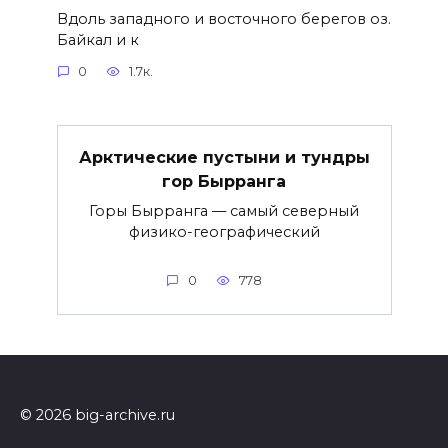
Вдоль западного и восточного берегов оз.
Байкал и к
0
1.7к.
Арктические пустыни и тундры
гор Бырранга
Горы Бырранга — самый северный
физико-географический
0
778
© 2026 big-archive.ru