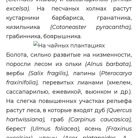
excelsa
).
На песчаных холмах растут
кустарники барбариса, гранатника,
кизильника
(
Cotoneaster
pyracantha
),
грабинника, боярышника.
Болота, сильно развитые на низменности,
поросли лесом из ольхи
(
Alnus
barbata
),
вербы
(
Salix
fragilis
),
лапины (
Pterocarya
fraxinifolia
),
перевитых лианами (хмелем,
сассапарилью, ежевикой, вьюнком и др.).
На слегка повышенных участках рельефа
растут леса, в которые входят дуб
(
Quercus
hartwissiana
),
граб
(
Carpinus
caucasica
),
берест
(
Ulmus
foliacea
),
ясень
(
Fraxinus
excelsior
),
клены
(
Acer
platanoides
,
A
.