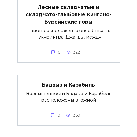
Лесные складчатые и
складчато-глыбовые Кингано-
Бурейнские горы
Район расположен южнее Янкана,
Тукурингра-Джагды, между
0
322
Бадхыз и Карабиль
Возвышенности Бадхыз и Карабиль
расположены в южной
0
359