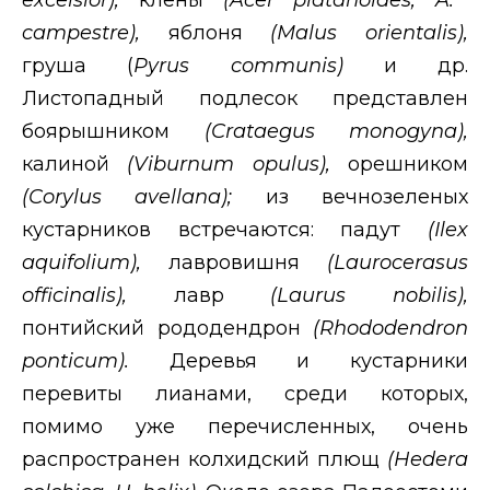
campestre
),
яблоня
(
Malus
orientalis
),
груша (
Pyrus
communis
)
и др.
Листопадный подлесок представлен
боярышником
(
Crataegus
monogyna
),
калиной
(
Viburnum
opulus
),
орешником
(
Corylus
avellana
);
из вечнозеленых
кустарников встречаются: падут
(
Ilex
aquifolium
),
лавровишня
(
Laurocerasus
officinalis
),
лавр
(
Laurus
nobilis
),
понтийский рододендрон
(
Rhododendron
ponticum
).
Деревья и кустарники
перевиты лианами, среди которых,
помимо уже перечисленных, очень
распространен колхидский плющ
(
Hedera