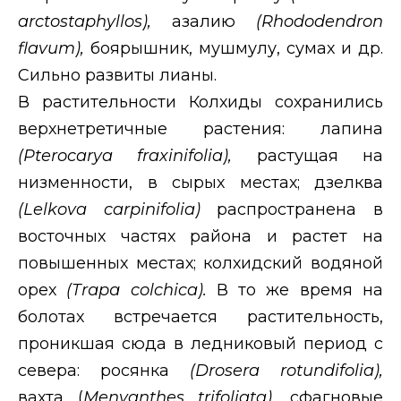
arctostaphyllos
),
азалию
(
Rhododendron
flavum
),
боярышник, мушмулу, сумах и др.
Сильно развиты лианы.
В растительности Колхиды сохранились
верхнетретичные растения: лапина
(
Pterocarya
fraxinifolia
),
растущая на
низменности, в сырых местах; дзелква
(
Lelkova
carpinifolia
)
распространена в
восточных частях района и растет на
повышенных местах; колхидский водяной
орех
(Т
r
ара
colchica
).
В то же время на
болотах встречается растительность,
проникшая сюда в ледниковый период с
севера: росянка
(
Drosera
rotundifolia
),
вахта (
Menyanthes
trifoliata
),
сфагновые