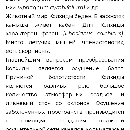
мхи
(
Sphagnum
cymbifolium
)
и др.
Животный мир Колхиды беден. В зарослях
камыша живет кабан. Для Колхиды
характерен фазан
(
Phasianus
colchicus
).
Много летучих мышей, членистоногих,
есть скорпионы.
Главнейшим вопросом преобразования
Колхиды является осушение болот.
Причиной болотистости Колхиды
являются разливы рек, большое
количество атмосферных осадков и
ливневый сток со склонов. Осушение
заболоченных пространств производится
с помощью создания открытой
осушительной сети каналов, кольматажа и