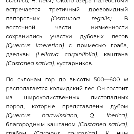
colchica
,
H
.
helix
).
Около озера Палеостоми
встречается третичный древовидный
папоротник
(
Osmunda
regalis
).
В
восточной части низменности
сохранились участки дубовых лесов
(
Quercus
imeretina
)
с примесью граба,
дзелквы
(
Lelkova
carpinifolia
),
каштана
(
Castanea
sativa
),
кустарников.
По склонам гор до высоты 500—600
м
располагается колхидский лес. Он состоит
из широколиственных листопадных
пород, которые представлены дубом
(
Quercus
hartwissiana
,
Q
.
iberica
),
благородным каштаном
(
Castanea
sativa
),
грабом
(
Carpinus
caucasica
),
К ним