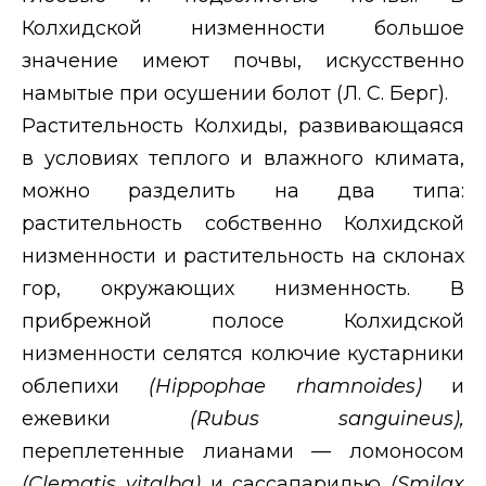
Колхидской низменности большое
значение имеют почвы, искусственно
намытые при осушении болот (Л. С. Берг).
Растительность Колхиды, развивающаяся
в условиях теплого и влажного климата,
можно разделить на два типа:
растительность собственно Колхидской
низменности и растительность на склонах
гор, окружающих низменность. В
прибрежной полосе Колхидской
низменности селятся колючие кустарники
облепихи
(
Hippophae
rhamnoides
)
и
ежевики
(
Rubus
sanguineus
),
переплетенные лианами — ломоносом
(
Clematis
vitalba
)
и сассапарилью
(
Smilax