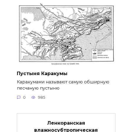
Пустыня Каракумы
Каракумами называют самую обширную
песчаную пустыню
0
985
Ленкоранская
влажносубтропическая