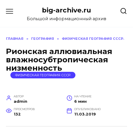
Перейти
big-archive.ru
к
содержанию
Большой информационный архив
ГЛАВНАЯ
»
ГЕОГРАФИЯ
»
ФИЗИЧЕСКАЯ ГЕОГРАФИЯ СССР.
Рионская аллювиальная
влажносубтропическая
низменность
ФИЗИЧЕСКАЯ ГЕОГРАФИЯ СССР.
АВТОР
НА ЧТЕНИЕ
admin
6 мин
ПРОСМОТРОВ
ОПУБЛИКОВАНО
132
11.03.2019