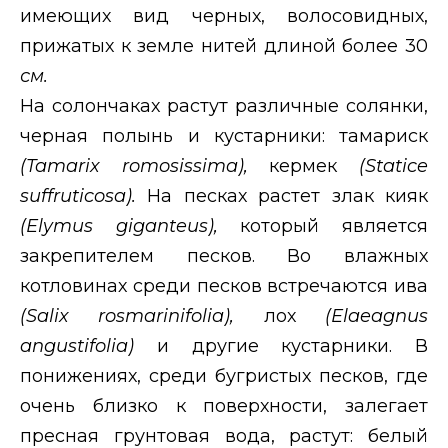
имеющих вид черных, волосовидных,
прижатых к земле нитей длиной более 30
см.
На солончаках растут различные солянки,
черная полынь и кустарники: тамариск
(
Tamarix
romosissima
),
кермек
(
Statice
suffruticosa
).
На песках растет злак кияк
(
Elymus
giganteus
),
который является
закрепителем песков. Во влажных
котловинах среди песков встречаются ива
(
Salix
rosmarinifolia
),
лох
(
Elaeagnus
angustifolia
)
и другие кустарники. В
понижениях, среди бугристых песков, где
очень близко к поверхности, залегает
пресная грунтовая вода, растут: белый