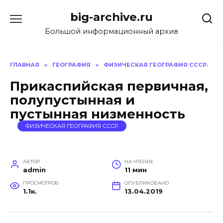
Перейти
big-archive.ru
к
содержанию
Большой информационный архив
ГЛАВНАЯ
»
ГЕОГРАФИЯ
»
ФИЗИЧЕСКАЯ ГЕОГРАФИЯ СССР.
Прикаспийская первичная,
полупустынная и
пустынная низменность
ФИЗИЧЕСКАЯ ГЕОГРАФИЯ СССР.
АВТОР
НА ЧТЕНИЕ
admin
11 мин
ПРОСМОТРОВ
ОПУБЛИКОВАНО
1.1к.
13.04.2019