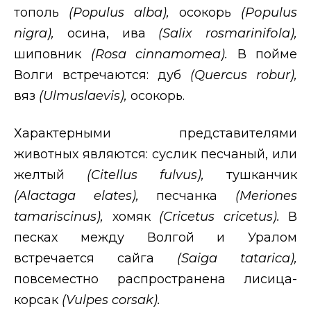
тополь
(
Populus
alba
),
осокорь
(Ро
pulus
nigra
),
осина, ива
(
Salix
rosmarinif
о
la
),
шиповник
(
Rosa
cinnamomea
).
В пойме
Волги встречаются: дуб
(
Quercus
robur
),
вяз
(
Ulmuslaevis
),
осокорь.
Характерными представителями
животных являются: суслик песчаный, или
желтый
(
Citellus
fulvus
),
тушканчик
(
Alactaga
elates
),
песчанка
(
Meriones
tamariscinus
),
хомяк
(
Cricetus
cricetus
).
В
песках между Волгой и Уралом
встречается сайга
(
Saiga
tatarica
),
повсеместно распространена лисица-
корсак
(
Vulpes
corsak
).