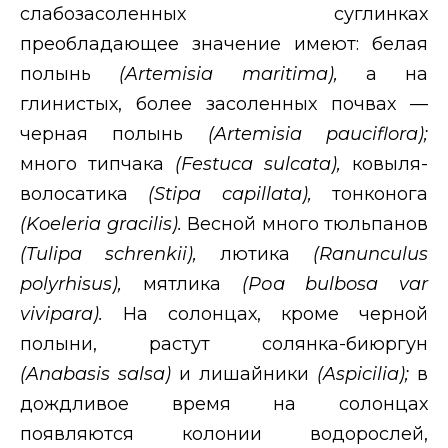
слабозасоленных суглинках
преобладающее значение имеют: белая
полынь
(
Artemisia
maritima
),
а на
глинистых, более засоленных почвах —
черная полынь
(
Artemisia
pauciflora
);
много типчака
(
Festuca
sulcata
),
ковыля-
волосатика
(
Stipa
capillata
),
тонконога
(
Koeleria
gracilis
).
Весной много тюльпанов
(
Tulipa
schrenkii
),
лютика
(
Ranunculus
polyrhisus
),
мятлика
(Роа
bulbosa
var
vivipara
).
На солонцах, кроме черной
полыни, растут солянка-биюргун
(
Anabasis salsa
)
и лишайники
(
Aspicilia
);
в
дождливое время на солонцах
появляются колонии водорослей,