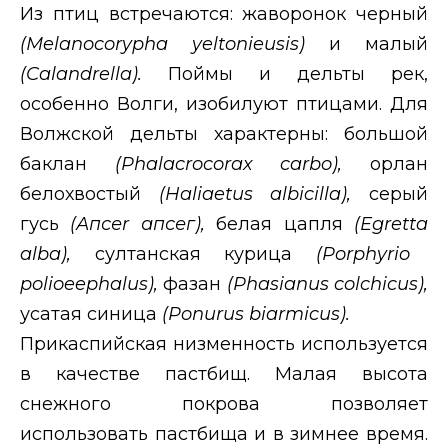
Из птиц встречаются: жаворонок черный
(
Melanocorypha
yeltonieusis
)
и малый
(
Calandrella
).
Поймы и дельты рек,
особенно Волги, изобилуют птицами. Для
Волжской дельты характерны: большой
баклан
(
Phalacrocorax
carbo
),
орлан
белохвостый
(
Haliaetus
albicilla
),
серый
гусь
(Апсе
r
апсег),
белая цапля
(
Egretta
alba
),
султанская курица
(
Porphyrio
polioeephalus
),
фазан
(
Phasianus
colchicus
),
усатая синица
(
Ponurus
biarmicus
).
Прикаспийская низменность используется
в качестве пастбищ. Малая высота
снежного покрова позволяет
использовать пастбища и в зимнее время.