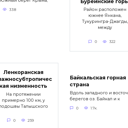
а) Южный берег Крыма;
Бурейнские гор
Район расположен
338
южнее Янкана,
Тукурингра-Джагды,
между
0
322
Ленкоранская
Байкальская горная
лажносубтропичес
страна
кая низменность
Вдоль западного и восто
На протяжении
берегов оз. Байкал и к
примерно 100 км, у
подошвы Талышского
0
1.7к.
0
259