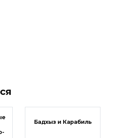
ся
ые
Бадхыз и Карабиль
о-