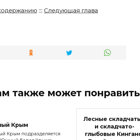
содержанию
:::
Следующая глава
ам также может понравить
Лесные складчат
ный Крым
и складчато-
глыбовые Кинган
ый Крым подразделяется