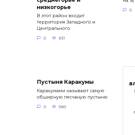
на: 
низкогорье
0
В этот район входит
территория Западного и
Центрального
0
631
Пустыня Каракумы
в
Каракумами называют самую
обширную песчаную пустыню
0
985