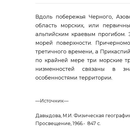
Вдоль побережья Черного, Азов
область морских, или первичны
альпийским краевым прогибом. 
морей поверхности. Причерном
третичного времени, а Прикаспи
по крайней мере три морские т
низменностей связаны в зн
особенностями территории.
—
Источник—
Давыдова, М.И. Физическая география С
Просвещение, 1966.- 847 с.