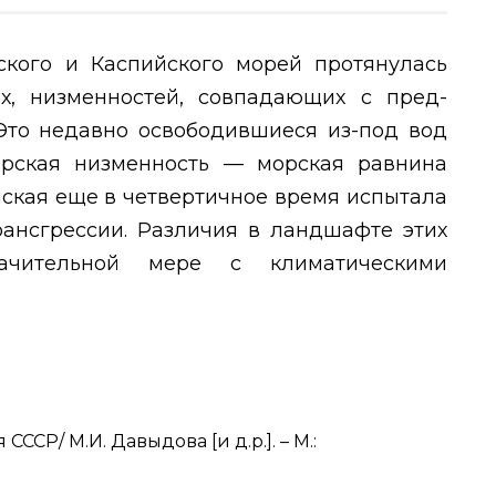
ского и Каспийского морей протянулась
х, низменностей, совпадающих с пред-
Это недавно освободившиеся из-под вод
орская низменность — морская равнина
йская еще в четвертичное время испытала
рансгрессии. Различия в ландшафте этих
ачительной мере с климатическими
ССР/ М.И. Давыдова [и д.р.]. – М.: