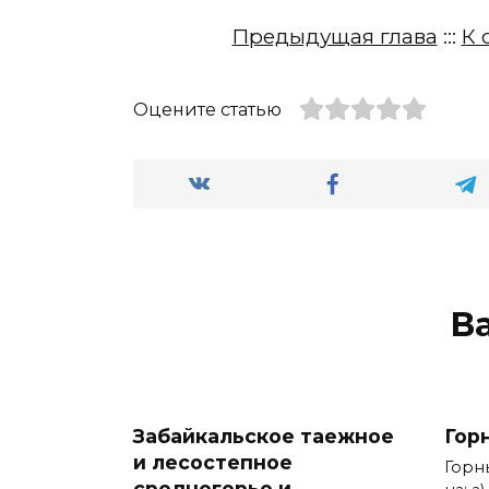
Предыдущая глава
:::
К 
Оцените статью
В
Забайкальское таежное
Гор
и лесостепное
Горн
среднегорье и