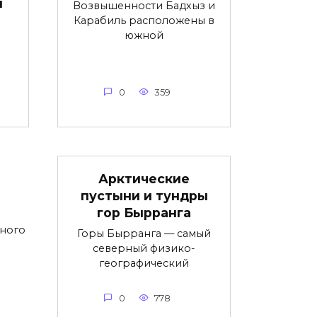
ы
Возвышенности Бадхыз и
Карабиль расположены в
южной
0
359
Арктические
пустыни и тундры
гор Бырранга
чного
Горы Бырранга — самый
северный физико-
географический
0
778