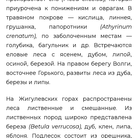
приурочена к понижениям и оврагам. В
травяном покрове — кислица, линнея,
грушанка, папоротники
(
Athyrinum
crenatum
),
по заболоченным местам —
голубика, багульник и др. Встречаются
еловые леса с ясенем, дубом, липой,
осиной, березой. На правом берегу Волги,
восточнее Горького, развиты леса из дуба,
березы и липы.
На Жигулевских горах распространены
леса лиственные и смешанные. Из
лиственных пород широко представлена
береза
(
Betula verrucosa
),
дуб, клен, липа,
яблоня. Подлесок состоит из орешника,