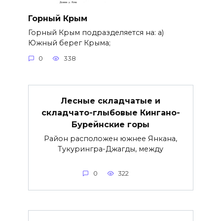
Горный Крым
Горный Крым подразделяется на: а)
Южный берег Крыма;
0
338
Лесные складчатые и
складчато-глыбовые Кингано-
Бурейнские горы
Район расположен южнее Янкана,
Тукурингра-Джагды, между
0
322