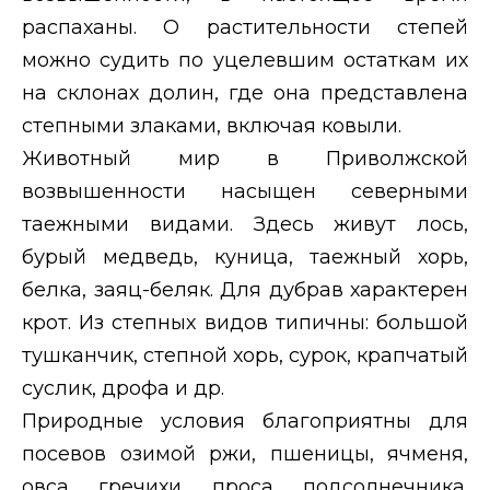
распаханы. О растительности степей
можно судить по уцелевшим остаткам их
на склонах долин, где она представлена
степными злаками, включая ковыли.
Животный мир в Приволжской
возвышенности насыщен северными
таежными видами. Здесь живут лось,
бурый медведь, куница, таежный хорь,
белка, заяц-беляк. Для дубрав характерен
крот. Из степных видов типичны: большой
тушканчик, степной хорь, сурок, крапчатый
суслик, дрофа и др.
Природные условия благоприятны для
посевов озимой ржи, пшеницы, ячменя,
овса, гречихи, проса, подсолнечника.