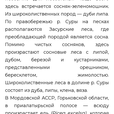
здесь встречается сосняк-зеленомошник.
Из широколиственных пород — дуби липа.
По правобережью р. Суры на песках
располагаются Засурские леса, где
преобладающей породой является сосна.
Помимо чистых сосняков, здесь
произрастают сосновые леса с липой,
дубом, березой и кустарниками,
представленными орешником,
бересклетом, жимолостью.
Широколиственные леса в долине р. Суры
состоят из дуба, липы, клена, вяза.
В Мордовской АССР, Горьковской области,
в приалатырьской полосе — всюду
произрастает ель
(
Picea excelsa
),
которая