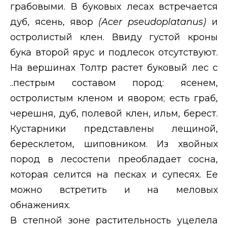
грабовыми. В буковых лесах встречается
дуб, ясень, явор
(
Acer
pseudoplatanus
)
и
остролистый клен. Ввиду густой кроны
бука второй ярус и подлесок отсутствуют.
На вершинах Толтр растет буковый лес с
..пестрым составом пород: ясенем,
остролистым кленом и явором; есть граб,
черешня, дуб, полевой клен, ильм, берест.
Кустарники представлены лещиной,
бересклетом, шиповником. Из хвойных
пород в лесостепи преобладает сосна,
которая селится на песках и супесях. Ее
можно встретить и на меловых
обнажениях.
В степной зоне растительность уцелела