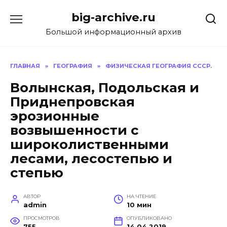
Перейти
big-archive.ru
к
содержанию
Большой информационный архив
ГЛАВНАЯ
»
ГЕОГРАФИЯ
»
ФИЗИЧЕСКАЯ ГЕОГРАФИЯ СССР.
Волынская, Подольская и
Приднепровская
эрозионные
возвышенности с
широколиственными
лесами, лесостепью и
степью
АВТОР
НА ЧТЕНИЕ
admin
10 мин
ПРОСМОТРОВ
ОПУБЛИКОВАНО
755
14.04.2019