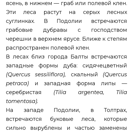
ясень, в нижнем — граб или полевой клен.
Эти леса растут на серых лесных
суглинках. В Подолии встречаются
грабовые дубравы с господством
черешни в верхнем ярусе. Ближе к степям
распространен полевой клен.
В лесах близ города Балты встречаются
западные формы дуба: сидячецветный
(
Quercus
sessiliflora
),
скальный
(
Quercus
petraca
)
и западная форма липы —
серебристая
(
Tilia
argentea
,
Tilia
tomentosa
).
На западе Подолии, в Толтрах,
встречаются буковые леса, которые
сильно вырублены и частью заменены