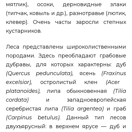
мятлик), осоки, дерновидные злаки
(типчак, ковыль и др.), разнотравье (лютик,
клевер). Очень часты заросли степных
кустарников.
Леса представлены широколиственными
породами. Здесь преобладают грабовые
дубравы, для которых характерны: дуб
(
Quercus
pedunculata
),
ясень
(
Fraxinus
excelsior
),
остролистый клен
(
Acer
platanoides
),
липа обыкновенная
(Т
ilia
cordata
)
и западноевропейская
серебристая липа
(
Tilia
argentea
)
и граб
(
Carpinus
betulus
).
Данный тип лесов
двухъярусный: в верхнем ярусе — дуб и