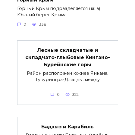
Горный Крым подразделяется на: а)
Южный берег Крыма;
0
338
Лесные складчатые и
складчато-глыбовые Кингано-
Бурейнские горы
Район расположен южнее Янкана,
Тукурингра-Джагды, между
0
322
Бадхыз и Карабиль