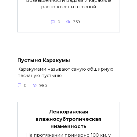
Возвышенности Бадхыз и Карабиль
расположены в южной
0
359
Пустыня Каракумы
Каракумами называют самую обширную
песчаную пустыню
0
985
Ленкоранская
влажносубтропическая
низменность
На протяжении примерно 100 км, у