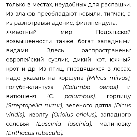
только в местах, неудобных для распашки.
Из злаков преобладают ковыли, типчак, а
из разнотравья адонис, филипендула.
Животный мир Подольской
возвышенности также богат западными
видами. Здесь распространены:
европейский суслик, дикий кот, южный
крот и др. Из птиц, гнездящихся в лесах,
надо указать на коршуна
(
Milvus
milvus
),
голубя-клинтуха
(
Columba
oenas
)
и
витюшеня (С.
palumbus
),
горлицу
(
Streptopelia
turtur
),
зеленого дятла
(
Picus
viridis
),
иволгу
(
Oriolus
oriolus
),
западного
соловья
(
Luscinia
luscinia
),
малиновку
(
Erithacus
rubecula
).