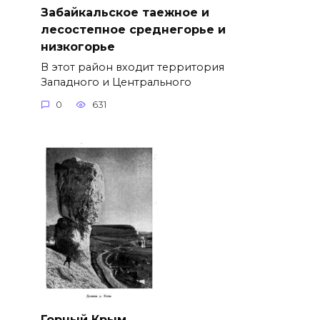
Забайкальское таежное и
лесостепное среднегорье и
низкогорье
В этот район входит территория
Западного и Центрального
0
631
Горный Крым