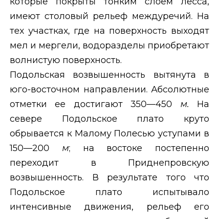
которые покрыты тонким слоем лёсса,
имеют столовый рельеф междуречий. На
тех участках, где на поверхность выходят
мел и мергели, водоразделы приобретают
волнистую поверхность.
Подольская возвышенность вытянута в
юго-восточном направлении. Абсолютные
отметки ее достигают 350—450
м.
На
севере Подольское плато круто
обрывается к Малому Полесью уступами в
150—200
м
; на востоке постепенно
переходит в Приднепровскую
возвышенность. В результате того что
Подольское плато испытывало
интенсивные движения, рельеф его