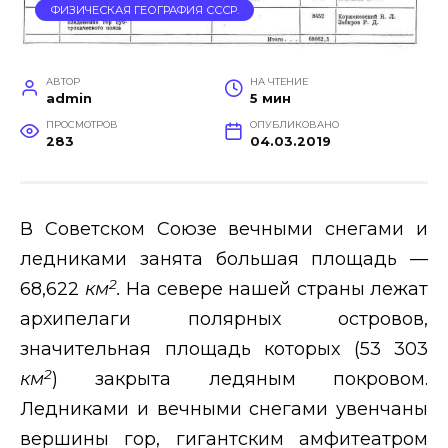
ФИЗИЧЕСКАЯ ГЕОГРАФИЯ СССР.
АВТОР
НА ЧТЕНИЕ
admin
5 мин
ПРОСМОТРОВ
ОПУБЛИКОВАНО
283
04.03.2019
В Советском Союзе вечными снегами и
ледниками занята большая площадь —
2
68,622
км
.
На севере нашей страны лежат
архипелаги полярных островов,
значительная площадь которых (53 303
2
км
)
закрыта ледяным покровом.
Ледниками и вечными снегами увенчаны
вершины гор, гигантским амфитеатром