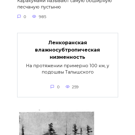
Каракумами называют самую обширную
песчаную пустыню
0
985
Ленкоранская
влажносубтропическая
низменность
На протяжении примерно 100 км, у
подошвы Талышского
0
259