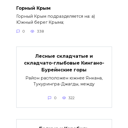
Горный Крым
Горный Крым подразделяется на: а)
Южный берег Крыма;
0
338
Лесные складчатые и
складчато-глыбовые Кингано-
Бурейнские горы
Район расположен южнее Янкана,
Тукурингра-Джагды, между
0
322