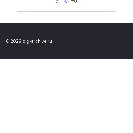
0
778
© 2026 big-archive.ru