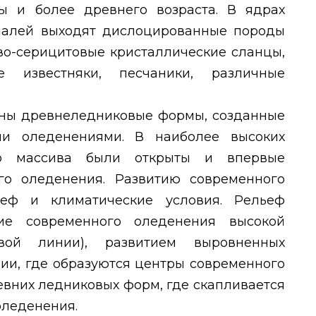
ы и более древнего возраста. В ядрах
налей выходят дислоцированные породы
во-серицитовые кристаллические сланцы,
е известняки, песчаники, различные
ны древнеледниковые формы, созданные
ми оледенениями. В наиболее высоких
ого массива были открыты и впервые
го оледенения. Развитию современного
ьеф и климатические условия. Рельеф
ие современного оледенения высокой
вой линии), развитием выровненных
ии, где образуются центры современного
евних ледниковых форм, где скапливается
оледенения.