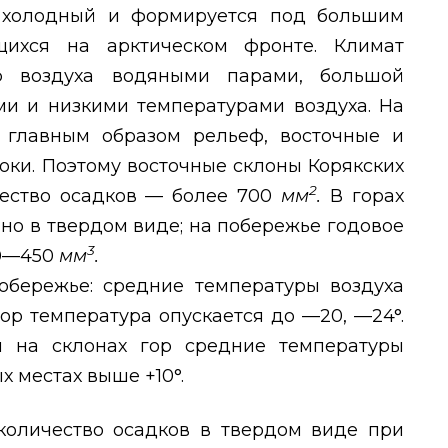
, холодный и формируется под большим
щихся на арктическом фронте. Климат
ью воздуха водяными парами, большой
ми и низкими температурами воздуха. На
 главным образом рельеф, восточные и
оки. Поэтому восточные склоны Корякских
2
чество осадков — более 700
мм
.
В горах
о в твердом виде; на побережье годовое
3
50—450
мм
.
обережье: средние температуры воздуха
гор температура опускается до —20, —24°.
и на склонах гор средние температуры
х местах выше +10°.
количество осадков в твердом виде при