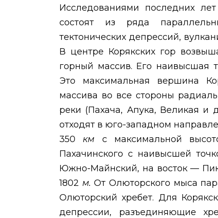
Исследованиями последних лет 
состоят из ряда параллельн
тектонических депрессий, вулкани
В центре Корякских гор возвыш
горный массив. Его наивысшая 
Это максимальная вершина Кор
массива во все стороны радиаль
реки (Пахача, Апука, Великая и 
отходят в юго-западном направл
350
км
с максимальной высо
Пахачинского с наивысшей точк
Южно-Майнский, на восток — Пик
1802
м.
От Олюторского мыса пар
Олюторский хребет. Для Корякс
депрессии, разъединяющие хр