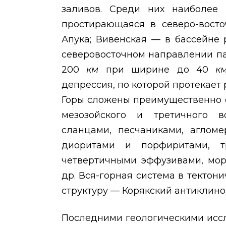
заливов. Среди них наиболее 
простирающаяся в северо-восто
Апука; Вивенская — в бассейне 
северовосточном направлении п
200
км
при ширине до 40
к
депрессия, по которой протекает р
Горы сложены преимущественно 
мезозойского и третичного в
сланцами, песчаниками, агломе
диоритами и порфиритами, т
четвертичными эффузивами, мор
др. Вся-горная система в текто
структуру — Корякский антиклино
Последними геологическими иссл