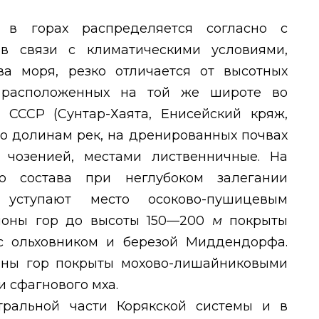
в в горах распределяется согласно с
 в связи с климатическими условиями,
а моря, резко отличается от высотных
, расположенных на той же широте во
 СССР (Сунтар-Хаята, Енисейский кряж,
 по долинам рек, на дренированных почвах
 чозенией, местами лиственничные. На
го состава при неглубоком залегании
 уступают место осоково-пушицевым
лоны гор до высоты 150—200
м
покрыты
с ольховником и березой Миддендорфа.
ины гор покрыты мохово-лишайниковыми
и сфагнового мха.
тральной части Корякской системы и в