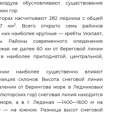
воздуха обусловливают существование
их гор.
 горах насчитывают 282 ледника с общей
2
 87
км
.
Всего открыто семь районов
 них наиболее крупные — хребты Укэлаят,
ы. Районы современного оледенения
ежья не далее 60
км
от береговой линии
в наиболее приподнятой, центральной,
нии наиболее существенно влияют
зиция склонов. Высота снеговой линии
алении от Берингова моря: в Ледниковых
Олюторских гор) снеговая линия находится
моря, а в г. Ледяная —1400—1600
м
на
м
— на южном. Разница высот снеговой