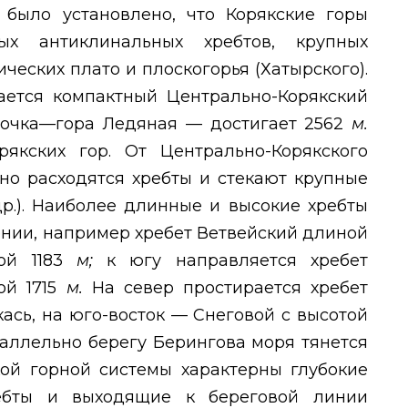
было установлено, что Корякские горы
ых антиклинальных хребтов, крупных
ческих плато и плоскогорья (Хатырского).
ается компактный Центрально-Корякский
точка—гора Ледяная — достигает 2562
м.
якских гор. От Центрально-Корякского
но расходятся хребты и стекают крупные
др.). Наиболее длинные и высокие хребты
ении, например хребет Ветвейский длиной
той 1183
м;
к югу направляется хребет
ой 1715
м.
На север простирается хребет
ась, на юго-восток — Снеговой с высотой
аллельно берегу Берингова моря тянется
кой горной системы характерны глубокие
ебты и выходящие к береговой линии