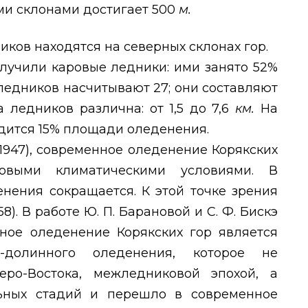
и склонами достигает 500
м.
иков находятся на северных склонах гор.
лучили каровые ледники: ими занято 52%
едников насчитывают 27; они составляют
ледников различна: от 1,5 до 7,6
км.
На
ится 15% площади оледенения.
1947), современное оледенение Корякских
ковыми климатическими условиями. В
нения сокращается. К этой точке зрения
8). В работе Ю. П. Барановой и С. Ф. Бискэ
енное оледенение Корякских гор является
-долинного оледенения, которое не
еро-Востока, межледниковой эпохой, а
льных стадий и перешло в современное