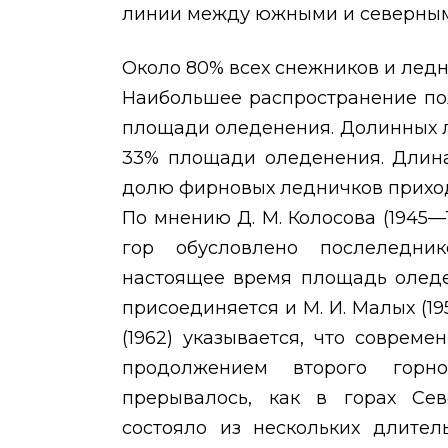
линии между южными и северным
Около 80% всех снежников и ледн
Наибольшее распространение по
площади оледенения. Долинных л
33% площади оледенения. Длина 
долю фирновых ледничков приход
По мнению Д. М. Колосова (1945—
гор обусловлено послеледни
настоящее время площадь оледе
присоединяется и М. И. Малых (195
(1962) указывается, что соврем
продолжением второго горно
прерывалось, как в горах Сев
состояло из нескольких длите