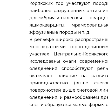
Корякских гор участвуют пород
наиболее разрушенных антикли
докембрия и палеозоя — кварце
яшмокварциты, мраморовидны
эффузивные породы и т. д.
В рельефе широко распростране
многократными горно-долинны
участках Центрально-Корякск
исследованы очаги современно
оледенения способствуют рел
оказывает влияние на развит
приподнятостью (выше снего
поверхностей выше снеговой лин
оледенения, и разнообразием др
снег и образуются малые формы 