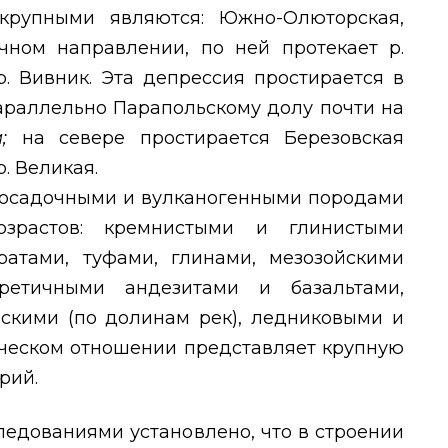
крупными являются: Южно-Олюторская,
чном направлении, по ней протекает р.
р. Вивник. Эта депрессия простирается в
араллельно Парапольскому долу почти на
м;
на севере простирается Березовская
. Великая.
осадочными и вулканогенными породами
озрастов: кремнистыми и глинистыми
ратами, туфами, глинами, мезозойскими
ретичными андезитами и базальтами,
скими (по долинам рек), ледниковыми и
ническом отношении представляет крупную
рий.
едованиями установлено, что в строении