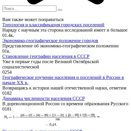
Search
for:
Вам также может понравиться
Типология и классификация городских поселений
Наряду с научным эта сторона исследований имеет и большое
0
1.4к.
Экономико-географическое положение городов
Представление об экономико-географическом положении
0
1к.
Становление географии населения в СССР
Уже в первые годы после Великой Октябрьской
социалистической
0
254
Географическое изучение населения и поселений в России в
начале ХХ в.
Возвращаясь к истории нашей отечественной науки, отметим
0
182
Динамика численности населения СССР
В дореволюционной России со времени образования Русского
0
181