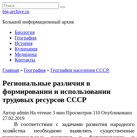
Перейти
Search
к
for:
big-archive.ru
содержанию
Большой информационный архив
Биология
География
История
Кулинария
Медицина
Контакты
Главная
»
География
»
География населения СССР.
Региональные различия в
формировании и использовании
трудовых ресурсов СССР
Автор
admin
На чтение
3 мин
Просмотров
110
Опубликовано
27.02.2019
В соответствии с задачами развития народного
хозяйства необходимо выявлять существенные
территориальные различия в формировании и