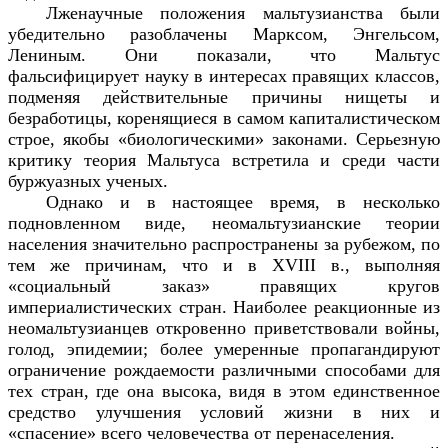
Лженаучные положения мальтузианства были
убедительно разоблачены Марксом, Энгельсом,
Лениным. Они показали, что Мальтус
фальсифицирует науку в интересах правящих классов,
подменяя действительные причины нищеты и
безработицы, коренящиеся в самом капиталистическом
строе, якобы «биологическими» законами. Серьезную
критику теория Мальтуса встретила и среди части
буржуазных ученых.
Однако и в настоящее время, в несколько
подновленном виде, неомальтузианские теории
населения значительно распространены за рубежом, по
тем же причинам, что и в XVIII в., выполняя
«социальный заказ» правящих кругов
империалистических стран. Наиболее реакционные из
неомальтузианцев откровенно приветствовали войны,
голод, эпидемии; более умеренные пропагандируют
ограничение рождаемости различными способами для
тех стран, где она высока, видя в этом единственное
средство улучшения условий жизни в них и
«спасение» всего человечества от перенаселения.