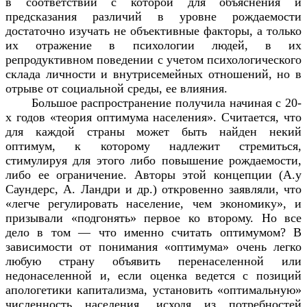
в соответствии с которой для объяснения и
предсказания различий в уровне рождаемости
достаточно изучать не объективные факторы, а только
их отражение в психологии людей, в их
репродуктивном поведении с учетом психологического
склада личности и внутрисемейных отношений, но в
отрыве от социальной среды, ее влияния.
Большое распространение получила начиная с 20-
х годов «теория оптимума населения». Считается, что
для каждой страны может быть найден некий
оптимум, к которому надлежит стремиться,
стимулируя для этого либо повышение рождаемости,
либо ее ограничение. Авторы этой концепции (А.у
Саундерс, А. Ландри и др.) откровенно заявляли, что
«легче регулировать население, чем экономику», и
призывали «подгонять» первое ко второму. Но все
дело в том — что именно считать оптимумом? В
зависимости от понимания «оптимума» очень легко
любую страну объявить перенаселенной или
недонаселенной и, если оценка ведется с позиций
апологетики капитализма, установить «оптимальную»
численность населения, исходя из потребностей