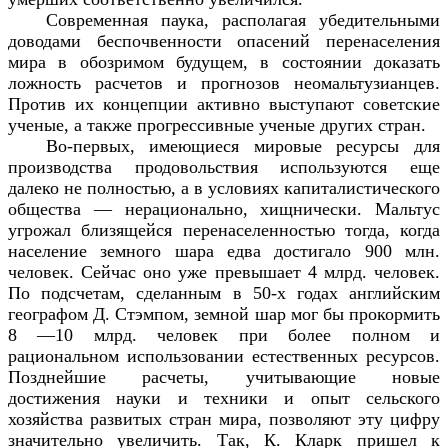
Современная паука, располагая убедительными
доводами беспочвенности опасений перенаселения
мира в обозримом будущем, в состоянии доказать
ложность расчетов и прогнозов неомальтузианцев.
Против их концепции активно выступают советские
ученые, а также прогрессивные ученые других стран.
Во-первых, имеющиеся мировые ресурсы для
производства продовольствия используются еще
далеко не полностью, а в условиях капиталистического
общества — нерационально, хищнически. Мальтус
угрожал близящейся перенаселенностью тогда, когда
население земного шара едва достигало 900 млн.
человек. Сейчас оно уже превышает 4 млрд. человек.
По подсчетам, сделанным в 50-х годах английским
географом Д. Стэмпом, земной шар мог бы прокормить
8 —10 млрд. человек при более полном и
рациональном использовании естественных ресурсов.
Позднейшие расчеты, учитывающие новые
достижения науки и техники и опыт сельского
хозяйства развитых стран мира, позволяют эту цифру
значительно увеличить. Так, К. Кларк пришел к