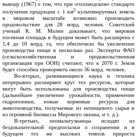
выводу (1967) о том, что при «голландском» стандарте
2
получения продукции с 1 км
культивируемых земель
в мировом масштабе возможно производить
продовольствие для 28 млрд. человек. Советский
ученый К. М. Малин доказывает, что мировая
посевная площадь в будущем может быть расширена с
1,4 до 10 млрд. га, что обеспечило бы увеличение
производства пищи в несколько раз. Эксперты ФАО
(сельскохозяйственная и продовольственная
организация при ООН) считают, что к 2070 г. Земля
будет способна прокормить около 36 млрд. человек.
Во-вторых, развивающиеся наука и техника
непрерывно расширяют круг тех ресурсов, которые
могут быть использованы для производства пищи
(дальнейшее увеличение урожайности, применение
гидропоники, новые кормовые ресурсы для
животноводства, получаемые из непищевого сырья и
из огромной биомассы Мирового океана, и т. д.).
В-третьих, неомальтузианцы исходят из
бездоказательной предпосылки о сохранении и в
будущем тех же высоких темпов прироста