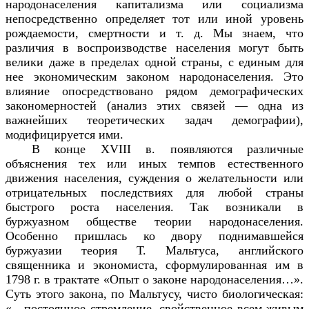
народонаселения капитализма или социализма
непосредственно определяет тот или иной уровень
рождаемости, смертности и т. д. Мы знаем, что
различия в воспроизводстве населения могут быть
велики даже в пределах одной страны, с единым для
нее экономическим законом народонаселения. Это
влияние опосредствовано рядом демографических
закономерностей (анализ этих связей — одна из
важнейших теоретических задач демографии),
модифицируется ими.
В конце XVIII в. появляются различные
объяснения тех или иных темпов естественного
движения населения, суждения о желательности или
отрицательных последствиях для любой страны
быстрого роста населения. Так возникали в
буржуазном обществе теории народонаселения.
Особенно пришлась ко двору поднимавшейся
буржуазии теория Т. Мальтуса, английского
священника и экономиста, сформулированная им в
1798 г. в трактате «Опыт о законе народонаселения…».
Суть этого закона, по Мальтусу, чисто биологическая:
«…постоянное стремление, свойственное всем живым