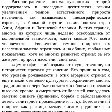
Распространение неомальтузианских теорий
подогревалось в последние десятилетия резким
увеличением темпов естественного прироста
населения, так называемого «демографического
взрыва», в большой группе развивающихся стран
Азии, Африки и Латинской Америки. В этих странах,
многие из которых лишь недавно освободились от
колониальной зависимости, живет свыше 70% всего
человечества. Увеличение темпов прироста их
населения заметно отразилось и на общих, глобальных
показателях, хотя во многих развитых странах за это
же время прирост населения снизился.
«Демографический взрыв» это существенное, но
исторически преходящее явление. Его причина в том,
что уровень рождаемости в этих аграрных странах с
еще низкой степенью культуры и сохранением многих
традиционных черт быта остается в общем на прежнем
высоком уровне, а смертность от болезней уже удалось
заметно снизить (прививки, борьба с заболеваниями
детей, санитарное просвещение и т. п.). Естественный
прирост как разница между числом родившихся и
умерших соответственно увеличился.