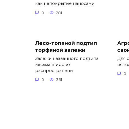
как непокрытые наносами
0
281
Лесо-топяной подтип
Агр
торфяной залежи
сво
Залежи названного подтипа
Для 
весьма широко
испо
распространены
0
0
361