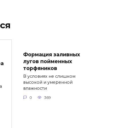
ся
Формация заливных
лугов пойменных
фа
торфяников
В условиях не слишком
высокой и умеренной
а
влажности
0
369
ы