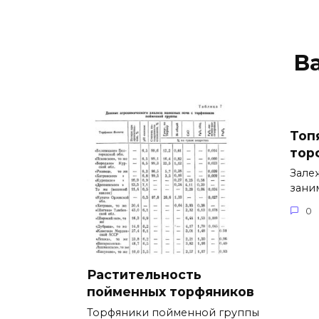
В
Топ
тор
Зале
зани
0
Растительность
пойменных торфяников
Торфяники пойменной группы