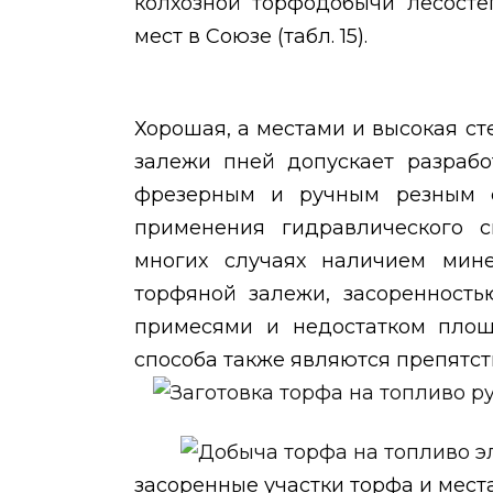
колхозной торфодобычи лесосте
мест в Союзе (табл. 15).
Хорошая, а местами и высокая ст
залежи пней допускает разрабо
фрезерным и ручным резным сп
применения гидравлического с
многих случаях наличием мине
торфяной залежи, засоренность
примесями и недостатком площ
способа также являются препятст
засоренные участки торфа и мест