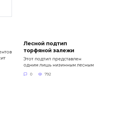
Лесной подтип
торфяной залежи
ентов
сит
Этот подтип представлен
одним лишь низинным лесным
0
792