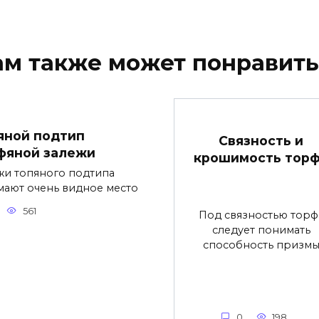
ам также может понравить
яной подтип
Связность и
фяной залежи
крошимость тор
жи топяного подтипа
мают очень видное место
561
Под связностью торф
следует понимать
способность призм
0
198