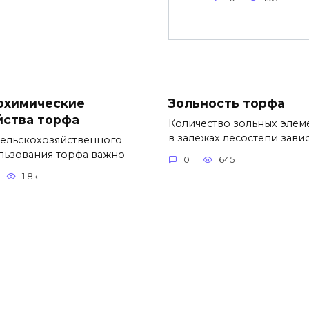
охимические
Зольность торфа
йства торфа
Количество зольных элем
в залежах лесостепи зави
сельскохозяйственного
льзования торфа важно
0
645
1.8к.