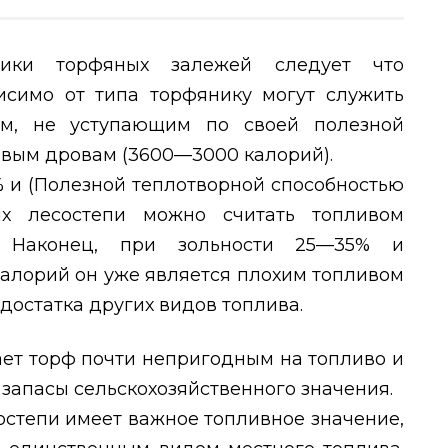
тики торфяных залежей следует что
симо от типа торфянику могут служить
м, не уступающим по своей полезной
овым дровам (3600—3000 калорий).
 и (Полезной теплотворной способностью
х лесостепи можно считать топливом
а. Наконец, при зольности 25—35% и
калорий он уже является плохим топливом
достатка других видов топлива.
ет торф почти непригодным на топливо и
 запасы сельскохозяйственного значения.
остепи имеет важное топливное значение,