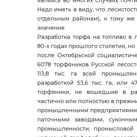
являясь во многих случаях почт
Надо иметь в виду, что лесистост
отдельным районам), к тому же
значение.
Разработка торфа на топливо в 
80-х годах прошлого столетия, но
после Октябрьской социалистич
6078 торфяников Русской лесосте
113,8 тыс. г
a
всей промышлен
разработкой 53,6 тыс. га, или 
торфяники, не вошедшие в ра
частично или полностью в прежни
промышленными предприятиями —
паточными заводами, суконны
промышленности, промысловой 