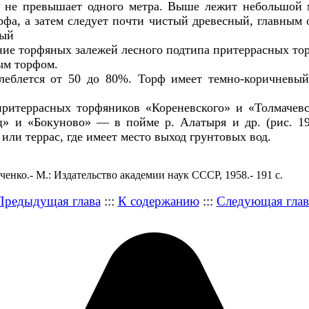
не превышает одного метра. Выше лежит небольшой м
рфа, а затем следует почти чистый древесный, главны
ный
ым торфом.
леблется от 50 до 80%. Торф имеет темно-коричневый
притеррасных торфяников «Кореневского» и «Толмачев
» и «Бокуново» — в пойме р. Алатыря и др. (рис. 19)
ли террас, где имеет место выход грунтовых вод.
енко.- М.: Издательство академии наук СССР, 1958.- 191 с.
Предыдущая глава
:::
К содержанию
:::
Следующая глав