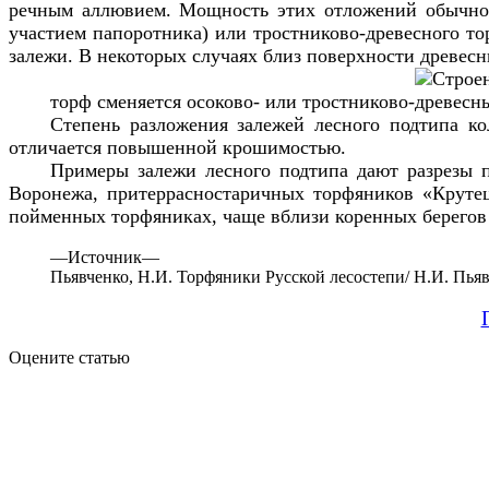
речным аллювием. Мощность этих отложений обычно 
участием папоротника) или тростниково-древесного то
залежи. В некоторых случаях близ поверхности древес
торф сменяется осоково- или тростниково-древесн
Степень разложения залежей лесного подтипа ко
отличается повышенной крошимостью.
Примеры залежи лесного подтипа дают разрезы 
Воронежа, притеррасностаричных торфяников «Крутец
пойменных торфяниках, чаще вблизи коренных берегов и
—
Источник—
Пьявченко, Н.И. Торфяники Русской лесостепи/ Н.И. Пьявч
Оцените статью