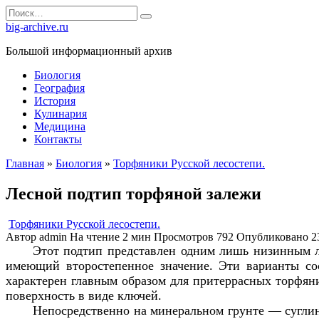
Перейти
Search
к
for:
big-archive.ru
содержанию
Большой информационный архив
Биология
География
История
Кулинария
Медицина
Контакты
Главная
»
Биология
»
Торфяники Русской лесостепи.
Лесной подтип торфяной залежи
Торфяники Русской лесостепи.
Автор
admin
На чтение
2 мин
Просмотров
792
Опубликовано
2
Этот подтип представлен одним лишь низинным л
имеющий второстепенное значение. Эти варианты со
характерен главным образом для притеррасных торфя
поверхность в виде ключей.
Непосредственно на минеральном грунте — суглин