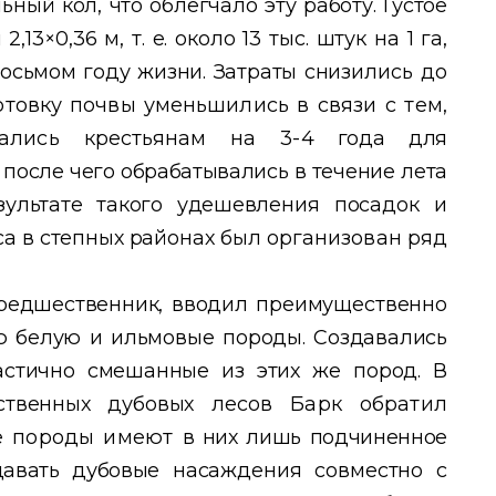
ый кол, что облегчало эту работу. Густое
13×0,36 м, т. е. около 13 тыс. штук на 1 га,
осьмом году жизни. Затраты снизи
лись до
дготовку почвы уменьшились
в связи с тем,
ались крестьянам на 3-
4 года для
, после чего обрабатывались
в течение лета
зультате такого удешевле
ния посадок и
а в степных районах
был организован ряд
предшественник, вводил преиму
щественно
ию белую и ильмовые по
роды. Создавались
частично смешанные
из этих же пород. В
ственных дубовых
лесов Барк обратил
ые породы имеют
в них лишь подчиненное
здавать дубовые
насаждения совместно с