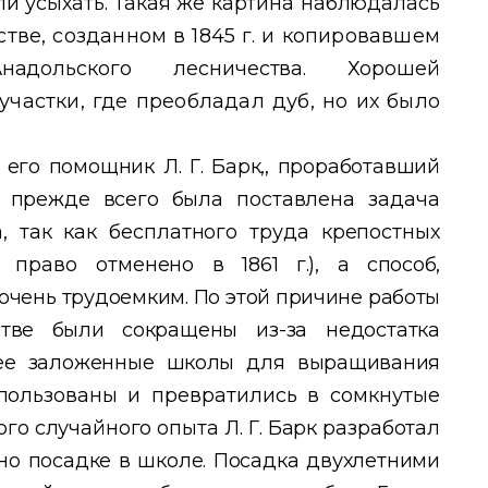
али
усыхать. Такая же картина наблюдалась
тве, созданном в 1845 г. и копировавшем
Анадольского лесничества. Хорошей
участки, где преобладал дуб, но их было
л его помощник Л. Г. Барк,, проработавший
м прежде всего была
поставлена задача
 так как бесплатного труда крепостных
ое право отменено
в 1861 г.), а способ,
 очень трудоем
ким. По этой причине работы
естве были
сокращены из-за недостатка
ее зало
женные школы для выращивания
поль
зованы и превратились в сомкнутые
ого случайного опыта Л. Г. Барк разработал
но посадке в школе. Посадка двухлетними