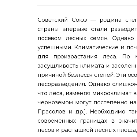
Советский Союз —
родина сте
страны впервые
стали разводи
посевом лесных
семян. Однако
успешными. Климатические и поч
для произ
растания леса. По
засушли
вость климата и засолен
причиной безлесья степей. Эти о
лесоразведения. Однако слишком
что леса, изменяя микроклимат 
черноземом могут постепенно на
Прасолов и др.). Необходимо т
современных границах в значи
лесов и распашкой лесных
площад