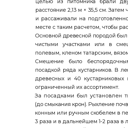
целью
из питомника брали дв
расстояние
2,13 м × 35,5 см. Зате
и рассаживали на подготовленно
месте с таким расчетом, чтобы ра
Основной древесной породой был
чистыми участками или в сме
полевым, кленом татарским, вязо
Смешение было беспорядочны
посадкой ряда кустарников. В л
древесных и 40 кустарниковых 
ограниченный их ассортимент.
За посадками был установлен 
(до смыкания крон). Рыхление почв
конным или ручным скобелем в пе
3 раза и в дальнейшем 1-2 раза в 