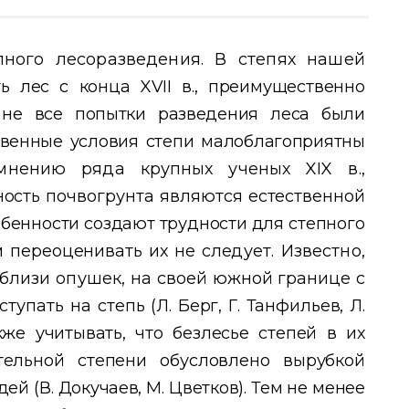
пного лесоразведения. В степях нашей
ть лес с конца
XVII
в., преимущественно
 не все попытки разведения леса были
венные условия степи малоблагоприятны
 мнению ряда крупных ученых
XIX
в.,
ность почвогрунта являются естественной
собенности создают трудности для
степного
 переоценивать их не сле
дует. Известно,
вблизи опушек, на
своей южной границе с
ступать на
степь (Л. Берг, Г. Танфильев, Л.
акже
учитывать, что безлесье степей в их
тельной степени обусловлено вырубкой
ей (В. Докучаев, М. Цветков). Тем не менее