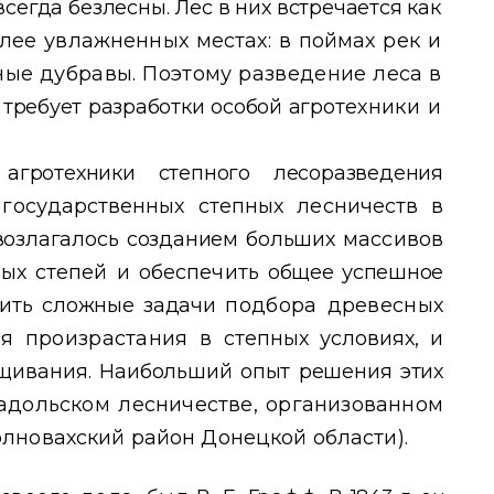
сегда безлесны. Лес в них встречается как
лее увлажненных местах: в поймах рек и
ные дубравы. Поэтому разведение леса
в
требует разработки особой агро
техники и
агротехники степного лесоразведения
 государственных степных лесничеств
в
а возлагалось созданием больших
массивов
ых степей и обеспечить
общее успешное
шить сложные задачи
подбора древесных
ля произрастания
в степных условиях, и
ащивания.
Наибольший опыт решения этих
а
дольском лесничестве, организованном
олновахский район Донецкой области).