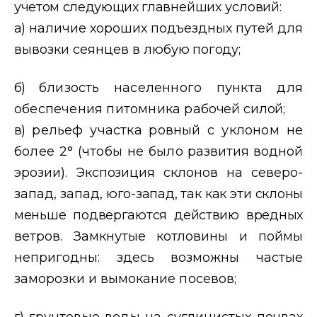
учетом следующих глав
нейших условий:
а)
наличие хороших подъездных путей для
вывозки сеянцев в лю
бую погоду;
б)
близость населенного пункта для
обеспечения питомника ра
бочей силой;
в)
рельеф участка ровный с уклоном не
более 2° (чтобы не было
развития водной
эрозии). Экспозиция склонов на северо-
запад, запад,
юго-запад, так как эти склоны
меньше подвергаются действию вредных
ветров. Замкнутые котловины и поймы
непригодны: здесь возможны
частые
заморозки и вымокание посевов;
г)
грунтовые воды на суглинистых почвах