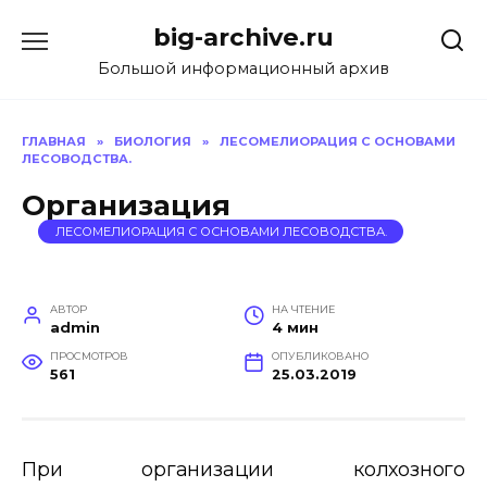
Перейти
big-archive.ru
к
содержанию
Большой информационный архив
ГЛАВНАЯ
»
БИОЛОГИЯ
»
ЛЕСОМЕЛИОРАЦИЯ С ОСНОВАМИ
ЛЕСОВОДСТВА.
Организация
ЛЕСОМЕЛИОРАЦИЯ С ОСНОВАМИ ЛЕСОВОДСТВА.
АВТОР
НА ЧТЕНИЕ
admin
4 мин
ПРОСМОТРОВ
ОПУБЛИКОВАНО
561
25.03.2019
При организации колхозного