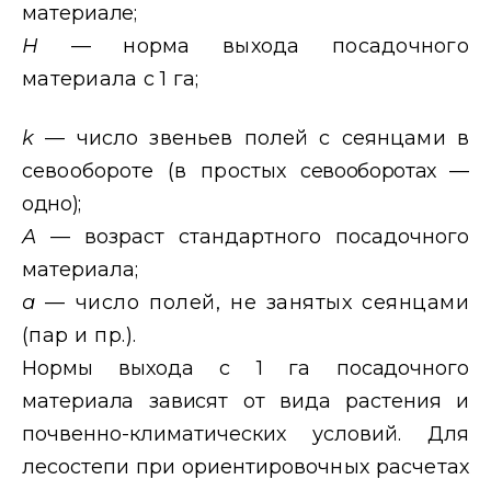
материале;
Н
— норма выхода посадочного
материала с 1 га;
k
— число звеньев полей с сеянцами в
севообороте (в простых
севооборотах —
одно);
А
— возраст стандартного посадочного
материала;
а
— число полей, не занятых сеянцами
(пар и пр.).
Нормы выхода с 1 га посадочного
материала зависят от вида расте
ния и
почвенно-климатических условий. Для
лесостепи при ориенти
ровочных расчетах