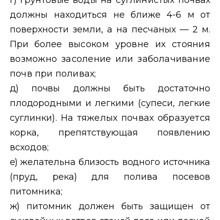
должны находиться не
ближе 4-6 м от
поверхности земли, а на песчаных — 2 м.
При более
высоком уровне их стояния
возможно засо
ление или заболачивание
почв при поливах;
д)
почвы должны быть достаточно
плодо
родными и легкими (супеси, легкие
суглин
ки). На тяжелых почвах образуется
корка,
препятствующая появлению
всходов;
е)
желательна близость водного источника
(пруд, река) для полива посевов
питомника;
ж)
питомник должен быть защищен от