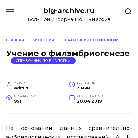
Перейти
big-archive.ru
к
содержанию
Большой информационный архив
ГЛАВНАЯ
»
БИОЛОГИЯ
»
СПРАВОЧНИК ПО БИОЛОГИИ.
Учение о филэмбриогенезе
СПРАВОЧНИК ПО БИОЛОГИИ.
АВТОР
НА ЧТЕНИЕ
admin
3 мин
ПРОСМОТРОВ
ОПУБЛИКОВАНО
951
20.04.2019
На основании данных сравнительно-
эмбриологических исследований А. Н.