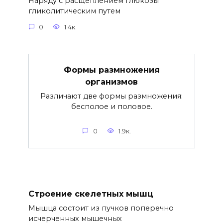
Наряду с расщеплением глюкозы
гликолитическим путем
0
1.4к.
Формы размножения
организмов
Различают две формы размножения:
бесполое и половое.
0
1.9к.
Строение скелетных мышц
Мышца состоит из пучков поперечно
исчерченных мышечных