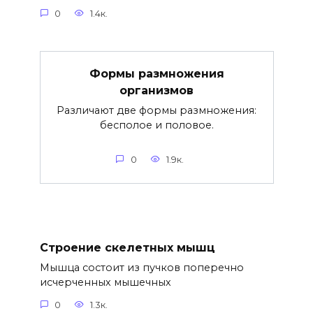
0
1.4к.
Формы размножения
организмов
Различают две формы размножения:
бесполое и половое.
0
1.9к.
Строение скелетных мышц
Мышца состоит из пучков поперечно
исчерченных мышечных
0
1.3к.