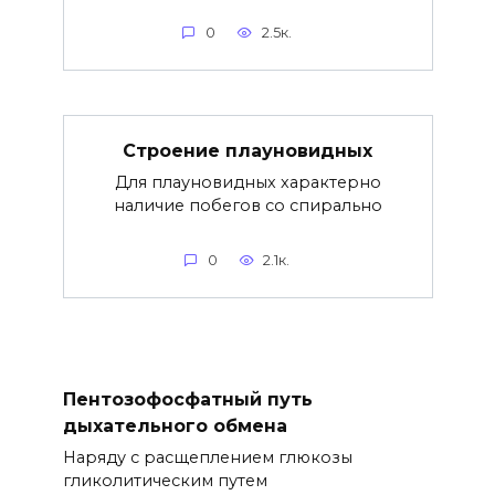
0
2.5к.
Строение плауновидных
Для плауновидных характерно
наличие побегов со спирально
0
2.1к.
Пентозофосфатный путь
дыхательного обмена
Наряду с расщеплением глюкозы
гликолитическим путем