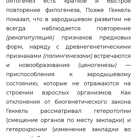
онтогенез есть краткое и быстрое
повторение филогенеза, Позже Геккель
показал, что в зародышевом развитии не
всегда наблюдается повторение
(рекапитуляция)
признаков предковых
форм, наряду с
древнегенетическими
признаками
(палингенезами)
встречаются
и новообразования
(ценогенезы)
—
приспособления к зародышевому
состоянию, которые не отражаются на
строении взрослых организмов. Как
отклонения от биогенетического закона
Геккель рассматривал
гетеротопии
(смещение органов по месту закладки) и
гетерохронии
(изменение закладки во