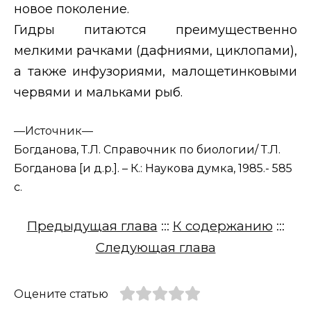
новое поколение.
Гидры питаются преимущественно
мелкими рачками (дафниями, циклопами),
а также инфузориями, малощетинковыми
червями и мальками рыб.
—
Источник—
Богданова, Т.Л. Справочник по биологии/ Т.Л.
Богданова [и д.р.]. – К.: Наукова думка, 1985.- 585
с.
Предыдущая глава
:::
К содержанию
:::
Следующая глава
Оцените статью