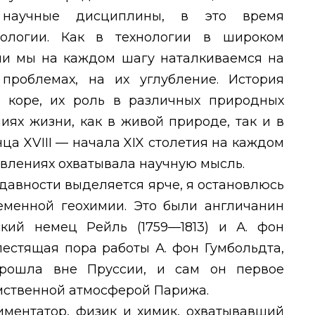
научные дисциплины, в это время
нологии. Как в технологии в широком
нии мы на каждом шагу наталкиваемся на
проблемах, на их углубление. История
 коре, их роль в различных природных
ниях жизни, как в живой природе, так и в
онца
XVIII
— начала
XIX
столетия на каждом
явлениях охватывала научную мысль.
 давности выделяется ярче, я остановлюсь
еменной геохимии. Это были англичанин
ский немец Рейль (1759—1813) и А. фон
блестящая пора работы А. фон Гумбольдта,
прошла вне Пруссии, и сам он первое
умственной атмосферой Парижа.
иментатор, физик и химик, охватывавший