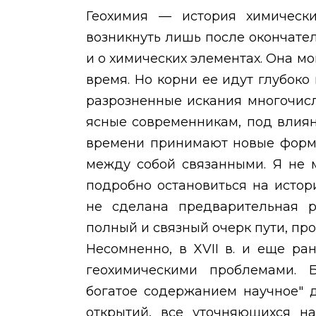
Геохимия — история химическ
возникнуть лишь после окончате
и о химических элементах. Она м
время. Но корни ее идут глубоко
разрозненные искания многочис
ясные современникам, под влия
времени принимают новые формы
между собой связанными. Я не м
подробно остановиться на истор
не сделана предварительная р
полный и связный очерк пути, пр
Несомненно, в
XVII
в. и еще ра
геохимическими проблемами. 
богатое содержанием научное" 
открытий, все уточняющихся н