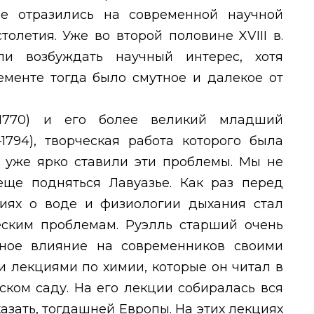
че отразились на современной научной
столетия. Уже во второй половине
XVIII
в.
ли возбуждать научный интерес, хотя
ементе тогда было смутное и далекое от
—1770) и его более великий младший
1794), творческая работа которого была
, уже ярко ставили эти проблемы. Мы не
еще подняться Лавуазье. Как раз перед
иях о воде и физиологии дыхания стал
еским проблемам. Руэлль старший очень
мное влияние на современников своими
 лекциями по химии, которые он читал в
ском саду. На его лекции собиралась вся
зать, тогдашней Европы. На этих лекциях