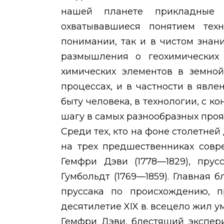
нашей планете прикладные 
охватывавшиеся понятием тех
понимании, так и в чистом зна
размышления о геохимических 
химических элементов в земной
процессах, и в частности в явле
быту человека, в технологии, с к
шагу в самых разнообразных про
Среди тех, кто на фоне столетней
на трех предшественниках совр
Гемфри Дэви (1778—1829), прус
Гумбольдт (1769—1859). Главная 
пруссака по происхождению, 
десятилетие
XIX
в. всецело жил 
Гемфри Дэви, блестящий экспер