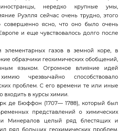
 иностранцы, нередко крупные умы,
яние Руэлля сейчас очень трудно, этого
о совершенно ясно, что оно было очень
Европе и еще чувствовалось долго после
 элементарных газов в земной коре, в
кие образчики геохимических обобщений,
чным языком. Огромное влияние идей
мию чрезвычайно способствовало
ких проблем. С его времени те или иные
 входить в курсы химии.
рк де Бюффон (1707— 1788), который был
ременных представлений о химических
рии Минералов целый ряд блестящих и
ил ряд больших геохимических проблем.