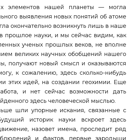
их элементов нашей планеты — могла
льного выявления новых понятий об атоме
огла окончательно возникнуть лишь в наше
 в прошлое науки, и мы сейчас видим, как
ленных ученых прошлых веков, не вполне
нием великих научных обобщений нашего
, получают новый смысл и оказываются
огу, к сожалению, здесь сколько-нибудь
ии этих идей, на создании геохимии. Еще
абота, и нет сейчас возможности дать
ойденного здесь человеческой мыслью.
ньше шли упорные искания, связанные с
Будущий историк науки вскроет здесь
движение, назовет имена, проследит ряд
аблюдений и фактов, первые зародыши