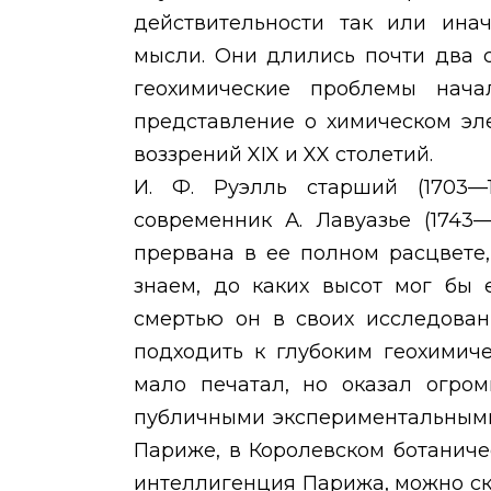
действительности так или ина
мысли. Они длились почти два 
геохимические проблемы нача
представление о химическом эл
воззрений
XIX
и
XX
столетий.
И. Ф. Руэлль старший (1703
современник А. Лавуазье (1743—
прервана в ее полном расцвете
знаем, до каких высот мог бы 
смертью он в своих исследован
подходить к глубоким геохимич
мало печатал, но оказал огро
публичными экспериментальными
Париже, в Королевском ботаниче
интеллигенция Парижа, можно ска