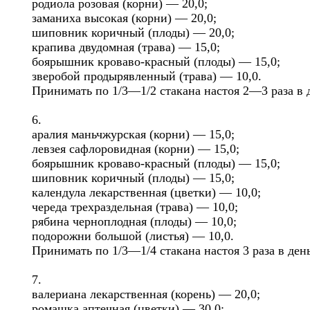
родиола розовая (корни) — 20,0;
заманиха высокая (корни) — 20,0;
шиповник коричный (плоды) — 20,0;
крапива двудомная (трава) — 15,0;
боярышник кроваво-красный (плоды) — 15,0;
зверобой продырявленный (трава) — 10,0.
Принимать по 1/3—1/2 стакана настоя 2—3 раза в
6.
аралия маньчжурская (корни) — 15,0;
левзея сафлоровидная (корни) — 15,0;
боярышник кроваво-красный (плоды) — 15,0;
шиповник коричный (плоды) — 15,0;
календула лекарственная (цветки) — 10,0;
череда трехраздельная (трава) — 10,0;
рябина черноплодная (плоды) — 10,0;
подорожни большой (листья) — 10,0.
Принимать по 1/3—1/4 стакана настоя 3 раза в де
7.
валериана лекарственная (корень) — 20,0;
ромашка аптечная (цветки) — 30,0;