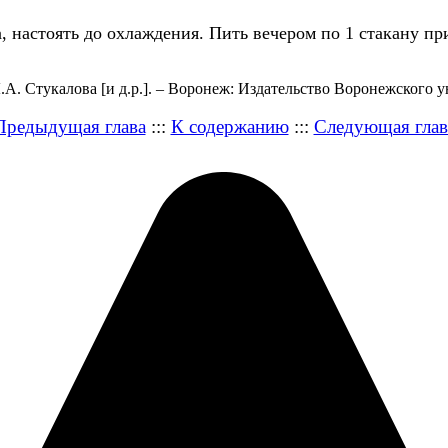
, настоять до охлаждения. Пить вечером по 1 стакану п
А. Стукалова [и д.р.]. – Воронеж: Издательство Воронежского ун
Предыдущая глава
:::
К содержанию
:::
Следующая глав