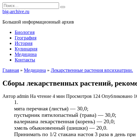
Перейти
Search
к
for:
big-archive.ru
содержанию
Большой информационный архив
Биология
География
История
Кулинария
Медицина
Контакты
Главная
»
Медицина
»
Лекарственные растения впсихиатрии.
Сборы лекарственных растений, реком
Автор
admin
На чтение
4 мин
Просмотров
124
Опубликовано
1
1.
мята перечная (листья) — 30,0;
пустырник пятилопастный (трава) — 30,0;
валериана лекарственная (корень) — 20,0;
хмель обыкновенный (шишки) — 20,0.
Принимать по 1/2 стакана настоя 3 раза в день пр