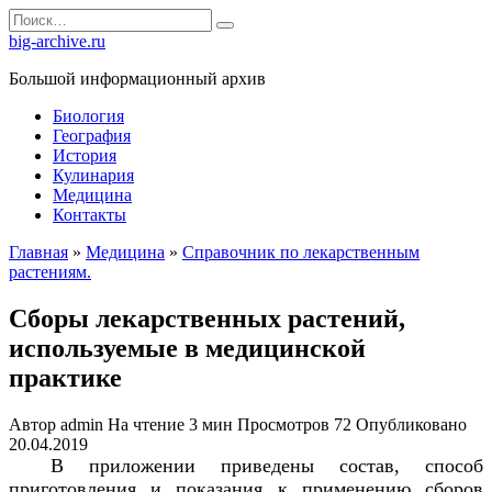
Перейти
Search
к
for:
big-archive.ru
содержанию
Большой информационный архив
Биология
География
История
Кулинария
Медицина
Контакты
Главная
»
Медицина
»
Справочник по лекарственным
растениям.
Сборы лекарственных растений,
используемые в медицинской
практике
Автор
admin
На чтение
3 мин
Просмотров
72
Опубликовано
20.04.2019
В приложении приведены состав, способ
приготовления и показания к применению сборов