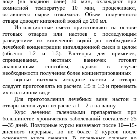
воде (на водяной бане) 30 мин, охлаждают при
комнатной температуре 10 мин, процеживают,
оставшееся сырье отжимают. Объем полученного
отвара доводят кипяченой водой до 200 мл.
Ингаляционные смеси приготовляют на основе
готовых отваров или настоев с последующим
разведением их кипяченой водой до необходимой
лечебной концентрации ингаляционной смеси в целом
(обычно 1:2 и 1:3). Растворы для примочек,
спринцевания, местных ванночек готовят
аналогичным способом, однако в случае
необходимости получения более концентрированных
водных вытяжек исходные настои и отвары
следует приготовлять из расчета 1:5 и 1:3 и применять
их в нативном виде.
Для приготовления лечебных ванн настои и
отвары используют из расчета 1—2 л на ванну.
Курс лечения галеновыми препаратами при
большинстве хронических заболеваний составляет 25
—35 дней. Повторные курсы назначают после 10—15-
дневного перерыва, но не более 2 курсов после
основного курса лечения. В отдельных случаях во