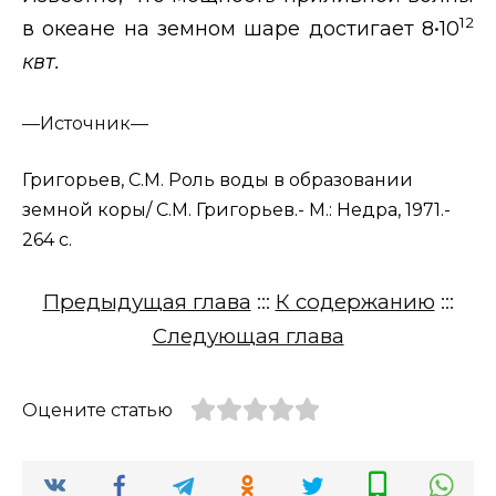
12
в океане на земном шаре достигает 8•10
квт.
—
Источник—
Григорьев, С.М. Роль воды в образовании
земной коры/ С.М. Григорьев.- М.: Недра, 1971.-
264 с.
Предыдущая глава
:::
К содержанию
:::
Следующая глава
Оцените статью