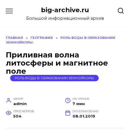
Перейти
big-archive.ru
к
содержанию
Большой информационный архив
ГЛАВНАЯ
»
ГЕОГРАФИЯ
»
РОЛЬ ВОДЫ В ОБРАЗОВАНИИ
ЗЕМНОЙКОРЫ.
Приливная волна
литосферы и магнитное
поле
РОЛЬ ВОДЫ В ОБРАЗОВАНИИ ЗЕМНОЙКОРЫ.
АВТОР
НА ЧТЕНИЕ
admin
7 мин
ПРОСМОТРОВ
ОПУБЛИКОВАНО
504
08.01.2019