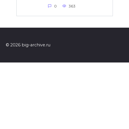
0
363
© 2026 big-archive.ru