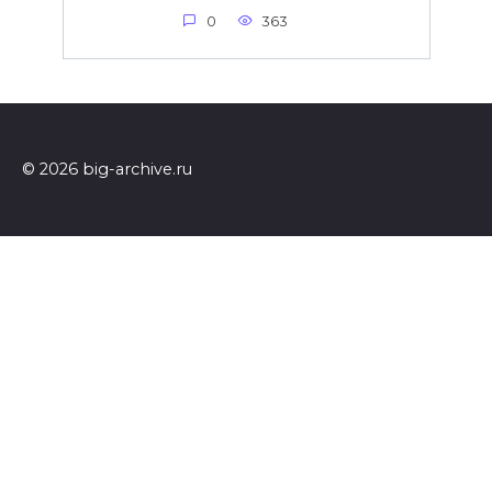
0
363
© 2026 big-archive.ru