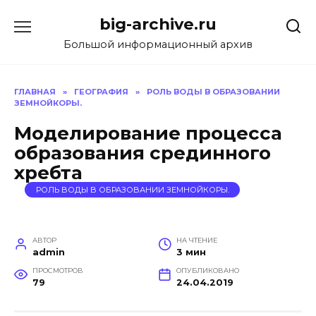
Перейти
big-archive.ru
к
содержанию
Большой информационный архив
ГЛАВНАЯ
»
ГЕОГРАФИЯ
»
РОЛЬ ВОДЫ В ОБРАЗОВАНИИ
ЗЕМНОЙКОРЫ.
Моделирование процесса
образования срединного
хребта
РОЛЬ ВОДЫ В ОБРАЗОВАНИИ ЗЕМНОЙКОРЫ.
АВТОР
НА ЧТЕНИЕ
admin
3 мин
ПРОСМОТРОВ
ОПУБЛИКОВАНО
79
24.04.2019