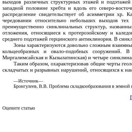
выходов различных структурных этажей и подэтажей
западной половине хребта и вдоль его северо-восто
распределение свидетельствует об асимметрии хр. К
чередовании относительно небольших выходов тех
преимущественно синклинальных структур, названны
отложения, относящиеся к протерозойскому и калед
среднего подэтажей герцинского антиклинория. В синк
Зоны характеризуются довольно сложным взаимным
кольцеобразных и овало-подобных сооружений. В
Миргалимсайская и Кызылатинская) и четыре синклинал
Таким образом, охарактеризовав общие черты геоло
складчатых и разрывных нарушений, относящихся к на
—
Источник—
Бронгулеев, В.В. Проблема складкообразования в земной ко
Оцените статью