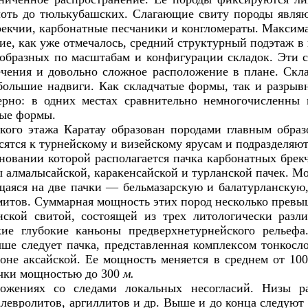
оть до тюлькубашских. Слагающие свиту породы явля
брекчии, карбонатные песчаники и конгломераты. Максим
е, как уже отмечалось, средний структурный подэтаж в
ообразных по масштабам и конфигурации складок. Эти 
чения и довольно сложное расположение в плане. Ск
ольшие надвиги. Как складчатые формы, так и разрыв
рно: в одних местах сравнительно немногочисленны 
вые формы.
кого этажа Каратау образован породами главным обра
ятся к турнейскому и визейскому ярусам и подразделяютс
новании которой располагается пачка карбонатных брекч
ты алмалысайской, каракенсайской и турланской пачек.
щаяся на две пачки — бельмазарскую и балатурланскую
итов. Суммарная мощность этих пород несколько превы
инской свитой, состоящей из трех литологически разл
ие глубокие каньоны предверхнетурнейского
рельефа
Выше следует пачка, представленная комплексом тонкосл
йоне аксайской. Ее мощность меняется в среднем от 10
ачки мощностью до 300
м.
ожениях со следами локальных несогласий. Низы р
алевролитов, аргиллитов и др. Выше и до конца следую