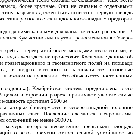
равило, более крупные. Они не связаны с отдельными
 типу разрывов должен быть отнесен в первую очередь
же типа располагается и вдоль юго-западных предгорий
подводящими каналами для магматических расплавов. В
тносятся Кумыстинский плутон граносиенитов в Северо-
и хребта, перекрытой более молодыми отложениями, в
х подэтажей здесь не происходит. Косвенные данные об
ти гравитационного и геомагнитного полей на площади
кса, в недрах которого и располагаются основные
ет в южном направлении. Это объясняется постепенным
 ордовика). Кембрийская система представлена в его
 В целом в строении разреза принимают участие самые
я мощность достигает 2500
м.
оды которых фиксируются в северо-западной половине
различных свит. Последние слагаются алевролитами,
их отложений не менее 3000
м.
е, размеры которого несомненно превышали площадь
ующий отрезок времени относительной устойчивостью