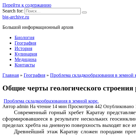
Перейти к содержанию
Search for:
big-archive.ru
Большой информационный архив
Биология
География
История
Кулинария
Медицина
Контакты
Главная
»
География
»
Проблема складкообразования в земной 
Общие черты геологического строения
Проблема складкообразования в земной коре.
Автор
admin
На чтение
14 мин
Просмотров
442
Опубликовано
Современный горный хребет Каратау представляе
сформировавшееся в результате нескольких геосинкли
пределах хребта на дневную поверхность выходят все 
Древнейший этаж Каратау сложен породами проте