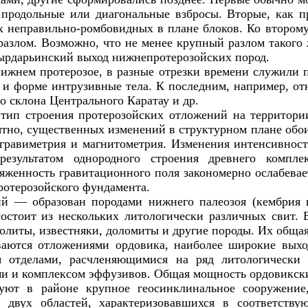
 продольные или диагональные взбросы. Вторые, как п
 неправильно-ромбовидных в плане блоков. Ко второму
азлом. Возможно, что не менее крупный разлом такого 
сырдарьинский выход нижнепротерозойских пород.
ижнем протерозое, в разные отрезки времени служили 
м и форме интрузивные тела. К последним, например, о
о склона Центрального Каратау и др.
тип строения протерозойских отложений на территори
ятно, существенных изменений в структурном плане обои
 гравиметрия и магнитометрия. Изменения интенсивнос
езультатом однородного строения древнего компле
яженность гравитационного поля закономерно ослабева
ротерозойского фундамента.
й — образован породами нижнего палеозоя (кембрия и
остоит из нескольких литологически различных свит.
ролиты, известняки, доломиты и другие породы. Их обща
ываются отложениями ордовика, наиболее широкие вых
я отделами, расчленяющимися на ряд литологически 
ми и комплексом эффузивов. Общая мощность ордовикск
уют в районе крупное геосинклинальное сооружени
 двух областей, характеризовавшихся в соответств