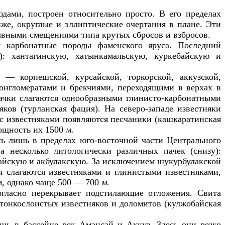
ами, построен относительно просто. В его пределах
же, округлые и эллиптические очертания в плане. Эти
ывными смещениями типа крутых сбросов и взбросов.
м карбонатные породы фаменского яруса. Последний
у): хантагинскую, хатынкамальскую, куркебайскую и
 — корпешской, курсайской, торкорской, аккузской,
конгломератами и брекчиями, переходящими в верхах в
пачки слагаются однообразными глинисто-карбонатными
ков (турланская фация). На северо-западе известняки
 с известняками появляются песчаники (кашкаратинская
мощность их 1500
м.
сь лишь в пределах юго-восточной части Центрального
а несколько литологически различных пачек (снизу):
айскую и акбулакскую. За исключением шукурбулакской
ы слагаются известняками и глинистыми известняками,
, однако чаще 500 — 700
м.
огласно перекрывает подстилающие отложения. Свита
 тонкослоистых известняков и доломитов (кулжобайская
шь в бассейне рек Амансай и Аккуз. Здесь они резко