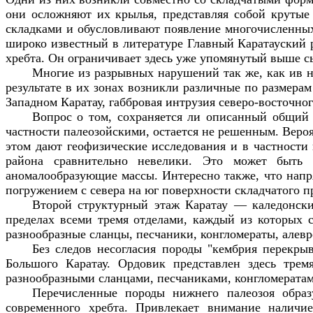
они осложняют их крылья, представляя собой крутые
складками и обусловливают появление многочисленных
широко известный в литературе Главный Каратауский р
хребта. Он ограничивает здесь уже упомянутый выше 
Многие из разрывных нарушений так же, как ив н
результате в их зонах возникли различные по размера
Западном Каратау, габбровая интрузия северо-восточног
Вопрос о том, сохраняется ли описанный общий 
частности палеозойскими, остается не решенным. Веро
этом дают геофизические исследования и в частности
района сравнительно невелики. Это может быть р
аномалообразующие массы. Интересно также, что напр
погружением с севера на юг поверхности складчатого п
Второй структурный этаж Каратау — каледонски
пределах всеми тремя отделами, каждый из которых с
разнообразные сланцы, песчаники, конгломераты, алев
Без следов несогласия породы "кембрия перекр
Большого Каратау. Ордовик представлен здесь трем
разнообразными сланцами, песчаниками, конгломерата
Перечисленные породы нижнего палеозоя образ
современного хребта. Привлекает внимание наличие