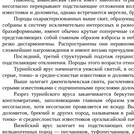
несогласно перекрывают подстилающие отложения впл
известняки и доломиты, однако встречаются мергели, 
Породы охарактеризованных выше свит, образующи
собраны в систему исключительно интересных и разн
брахиформными, имеют обычно крутые поперечные се
представляющих собой главным образом взбросы и неб
резко дисгармоничны. Распространены они неравноме
сложнейшие нагромождения и имеют весьма причудли
Последний, третий структурный подэтаж герцинс
подстилающие отклонения. Породы этого возраста относ
Турнейский ярус начинается уюкской свитой, в ос
серые, тонко- и средне-слоистые известняки и доломи
Выше залегает дженгильчекская свита, расчленяю
серыми известняками с подчиненными прослоями долом
Разрез турнейского яруса заканчивается беркут
конгломератами, заполняющими главным образом узк
несогласное, хотя несогласие проявляется не всюду. 
доломитов, брекчий и других пород, называемая в ра
тонко- и среднеслоистых известняков оргалысайской п
Визейский ярус залегает на подстилающих отл
вулканогенных пород — песчаников, туфопесчаников, 