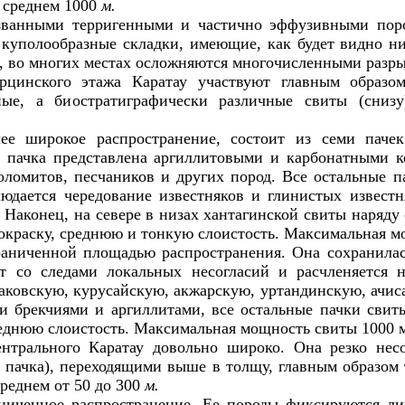
 среднем 1000
м.
ванными терригенными и частично эффузивными пород
куполообразные складки, имеющие, как будет видно ни
, во многих местах осложняются многочисленными разр
ерцинского этажа Каратау участвуют главным образо
ные, а биостратиграфически различные свиты (сниз
ее широкое распространение, состоит из семи пачек
я пачка представлена аргиллитовыми и карбонатными 
оломитов, песчаников и других пород. Все остальные 
юдается чередование известняков и глинистых известня
 Наконец, на севере в низах хантагинской свиты наряду
 окраску, среднюю и тонкую слоистость. Максимальная 
граниченной площадью распространения. Она сохранила
 со следами локальных несогласий и расчленяется н
ковскую, курусайскую, акжарскую, уртандинскую, ачис
 брекчиями и аргиллитами, все остальные пачки свит
днюю слоистость. Максимальная мощность свиты 1000 м
ентрального Каратау довольно широко. Она резко нес
я пачка), переходящими выше в толщу, главным образом
среднем от 50 до 300
м.
аниченное распространение. Ее породы фиксируются ли