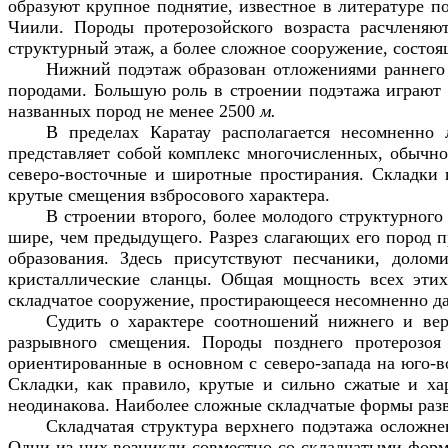
образуют крупное поднятие, известное в литературе п
Чиили. Породы протерозойского возраста расчленяю
структурный этаж, а более сложное сооружение, состоя
Нижний подэтаж образован отложениями раннего 
породами. Большую роль в строении подэтажа играют 
названных пород не менее 2500
м.
В пределах Каратау располагается несомненно
представляет собой комплекс многочисленных, обычно
северо-восточные и широтные простирания. Складки
крутые смещения взбросового характера.
В строении второго, более молодого структурного
шире, чем предыдущего. Разрез слагающих его пород п
образования. Здесь присутствуют песчаники, долом
кристаллические сланцы. Общая мощность всех эт
складчатое сооружение, простирающееся несомненно да
Судить о характере соотношений нижнего и вер
разрывного смещения. Породы позднего протерозоя
ориентированные в основном с северо-запада на юго-в
Складки, как правило, крутые и сильно сжатые и х
неодинакова. Наиболее сложные складчатые формы разв
Складчатая структура верхнего подэтажа осложн
Одни из них возникли совместно со складчатыми форм