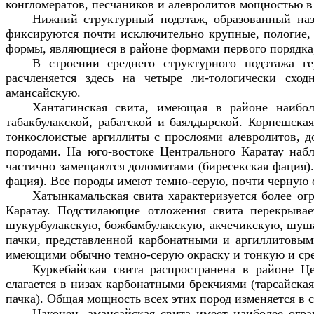
конгломератов, песчаников и алевролитов мощностью в
Нижний структурный подэтаж, образованный наз
фиксируются почти исключительно крупные, пологие, 
формы, являющиеся в районе формами первого порядка
В строении среднего структурного подэтажа г
расчленяется здесь на четыре ли-тологически сход
амансайскую.
Хантагинская свита, имеющая в районе наибол
табакбулакской, рабатской и баялдырской. Корпешска
тонкослоистые аргиллиты с прослоями алевролитов, д
породами. На юго-востоке Центрального Каратау набл
частично замещаются доломитами (биресекская фация).
фация). Все породы имеют темно-серую, почти черную
Хатынкамальская свита характеризуется более о
Каратау. Подстилающие отложения свита перекрывает
шукурбулакскую, божбамбулакскую, акчечикскую, шуша
пачки, представленной карбонатными и аргиллитовыми
имеющими обычно темно-серую окраску и тонкую и сре
Куркебайская свита распространена в районе Ц
слагается в низах карбонатными брекчиями (тарсайска
пачка). Общая мощность всех этих пород изменяется в 
Наконец, амансайская свита имеет наиболее огр