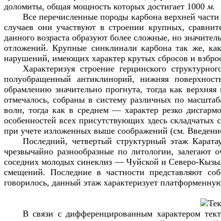
доломиты, общая мощность которых достигает 1000
м.
Все перечисленные породы карбона верхней части 
случаев они участвуют в строении крупных, сравни
данного возраста образуют более сложные, но значите
отложений. Крупные синклинали карбона так же, ка
нарушений, имеющих характер крутых сбросов и взбро
Характеризуя строение герцинского структурно
полуобращенный антиклинорий, нижняя поверхность
обрамлению значительно прогнута, тогда как верхняя
отмечалось, собраны в систему различных по масшта
волн, тогда как в среднем — характер резко дисгар
особенностей всех присутствующих здесь складчатых с
при учете изложенных выше соображений (см. Введение)
Последний, четвертый структурный этаж Каратау
чрезвычайно разнообразные по литологии, залегают о
соседних молодых синеклиз — Чуйской и Северо-Кызылк
смещений. Последние в частности представляют соб
говорилось, данный этаж характеризует платформенную
В связи с дифференцированным характером тек