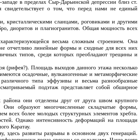
-западе в пределах Сыр-Дарьинской депрессии близ ст.
я свидетельствует о том, что перед нами не единый
и, кристаллическими сланцами, роговиками и другими
бро, диоритов и плагиогранитов. Общая мощность всех
 характеризующейся весьма сложным строением. Она
ане отчетливо линейные формы и сходные для всех них
личных типов, среди которых преобладают трещины и
оя (рифея?). Площадь выходов данного этажа несколько
о имеются осадочные, вулканогенные и метаморфические
, различного типа эффузивы и весьма разнообразные
сматриваемый подэтаж представляет собой обширное
х района они отделены друг от друга швом крупного
ы. Они образуют многочисленные складчатые формы,
ием всех более молодых структурных элементов хребта.
остей. Однако интенсивность деформаций на площади
ого Каратау.
, здесь развиты разрывы в основном двух генераций.
рфологически тесно связаны со складками. Чаще всего