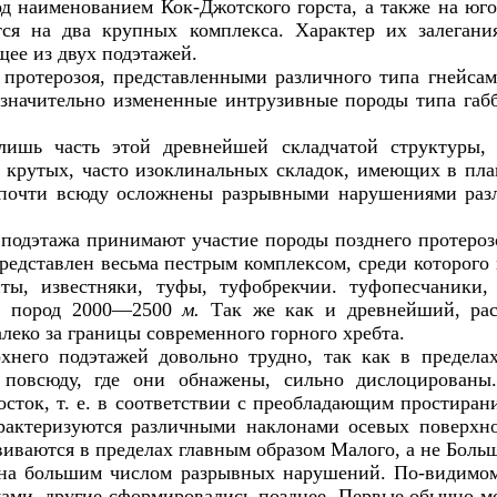
од наименованием Кок-Джотского горста, а также на юго
тся на два крупных комплекса. Характер их залегани
щее из двух подэтажей.
протерозоя, представленными различного типа гнейсам
значительно измененные интрузивные породы типа габ
 лишь часть этой древнейшей складчатой структуры,
 крутых, часто изоклинальных складок, имеющих в пл
 почти всюду осложнены разрывными нарушениями раз
 подэтажа принимают участие породы позднего протероз
редставлен весьма пестрым комплексом, среди которог
иты, известняки, туфы, туфобрекчии. туфопесчаники
их пород 2000—2500
м.
Так же как и древнейший, рас
леко за границы современного горного хребта.
хнего подэтажей довольно трудно, так как в предела
 повсюду, где они обнажены, сильно дислоцирован
осток, т. е. в соответствии с преобладающим простиран
арактеризуются различными наклонами осевых поверхн
иваются в пределах главным образом Малого, а не Больш
ена большим числом разрывных нарушений. По-видимому
ами, другие сформировались позднее. Первые обычно мо