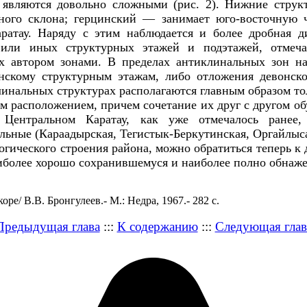
 являются довольно сложными (рис. 2). Нижние струк
чного склона; герцинский — занимает юго-восточную 
аратау. Наряду с этим наблюдается и более дробная
 или иных структурных этажей и подэтажей, отме
х автором зонами. В пределах антиклинальных зон н
онскому структурным этажам, либо отложения девонс
линальных структурах располагаются главным образом то
 расположением, причем сочетание их друг с другом об
 Центральном Каратау, как уже отмечалось ранее,
ьные (Караадырская, Тегистык-Беркутинская, Оргайлыса
гического строения района, можно обратиться теперь к 
иболее хорошо сохранившемуся и наиболее полно обнаже
ре/ В.В. Бронгулеев.- М.: Недра, 1967.- 282 с.
Предыдущая глава
:::
К содержанию
:::
Следующая глав