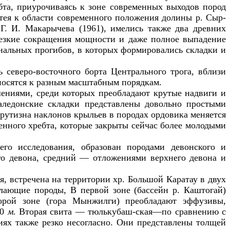
ебта, приурочиваясь к зоне современных выходов пород
отея к области современного положения долины р. Сыр-
Г. И. Макарычева (1961), имелись также два древних
езкие сокращения мощности и даже полное выпадение
нальных прогибов, в которых формировались складки и
 северо-восточного борта Центрального трога, вблизи
осятся к разным масштабным порядкам.
ениями, среди которых преобладают крутые надвиги и
каледонские складки представлены довольно простыми
рутизна наклонов крыльев в породах ордовика меняется
еменного хребта, которые закрыты сейчас более молодыми
го исследования, образован породами девонского и
его девона, средний — отложениями верхнего девона и
, встречена на территории хр. Большой Каратау в двух
лающие породы, В первой зоне (бассейн р. Каштогай)
орой зоне (гора Мынжилги) преобладают эффузивы,
00
м.
Вторая свита — тюлькубаш-ская—по сравнению с
иях также резко несогласно. Они представлены толщей