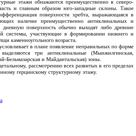
турные этажи обнажаются преимущественно в северо-
часть и главным образом юго-западные склоны. Такое
 дифференциация поверхности хребта, выражающаяся в
чающих наличие преимущественно антиклинальных и
а дневную поверхность обычно выходят либо древние
кой системы, участвующие в формировании нижнего и
лщи каменноугольного возраста.
условливает в плане появление неправильных по форме
 выделяются три антиклинальные (Мынжилгинская,
й-Бельмазарская и Майдантальская) зоны.
детальному, рассмотрению всех развитых в его пределах
нному герцинскому структурному этажу.
а