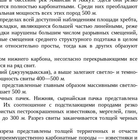
ются полностью карбонатными. Среди них преобладают
альная мощность всех этих пород 500
м.
 пределах всей доступной наблюдениям площади хребта,
складки, являющиеся большей частью линейными, реже
ладки нарушены большим числом разрывных смещений,
ные смещения среднего структурного подэтажа в целом
и относительно просты, тогда как в других образуют
зом нижнего карбона, несогласно перекрывающими все
я на ряд свит.
ий (джузумдыкская), а выше залегают светло- и темно-
 Мощность свиты 400—500
м.
, представленные главным образом массивными светло-
шает 500
м.
ичных пачек. Нижняя, сырнайская пачка представлена
. Их соотношение с подстилающими породами резко
оистых пестроокрашенных известняков, мергелей, глин,
0 до 300
м.
Разрез свиты заканчивается толщей черных
азреза представлены толщей терригенных и отчасти
т преимущественно карбонатные породы — известняки и