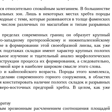
тся относительно спокойным залеганием. В большинстве
альных зон. Лишь в некоторых местах хребта породы
ходные с теми, которые развиваются в толще фаменских
м числом различных по масштабам и типам разрывных
 в пределах современных границ он образует крупный
о-западному протерозойскому и нижнепалеозойскому
щие в формировании этой своеобразной линзы, как уже
х подэтажах складки имеют характер крупных пологих
льное изучение и тщательный анализ морфологических
нструкции процесса их формирования, а следовательно,
емной коре в наиболее широком смысле этого слова.
о и кайнозойского возраста. Породы этого комплекса,
еделами современного горного сооружения, в областях
я констатировать наличие пологих складок и разрывных
веро-восточных предгорий хребта. В целом, как уже
рным эрозионным расчленением соотношения площадей