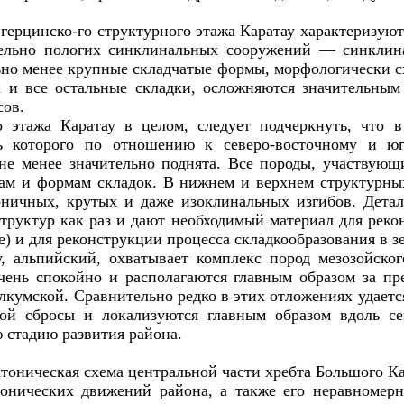
герцинско-го структурного этажа Каратау характеризую
тельно пологих синклинальных сооружений — синклин
льно менее крупные складчатые формы, морфологически с
к и все остальные складки, осложняются значительны
сов.
го этажа Каратау в целом, следует подчеркнуть, что
 которого по отношению к северо-восточному и юг
 не менее значительно поднята. Все породы, участвую
бам и формам складок. В нижнем и верхнем структурны
моничных, крутых и даже изоклинальных изгибов. Дета
труктур как раз и дают необходимый материал для реко
 и для реконструкции процесса складкообразования в з
, альпийский, охватывает комплекс пород мезозойског
чень спокойно и располагаются главным образом за пр
умской. Сравнительно редко в этих отложениях удаетс
ой сбросы и локализуются главным образом вдоль се
 стадию развития района.
тонических движений района, а также его неравноме