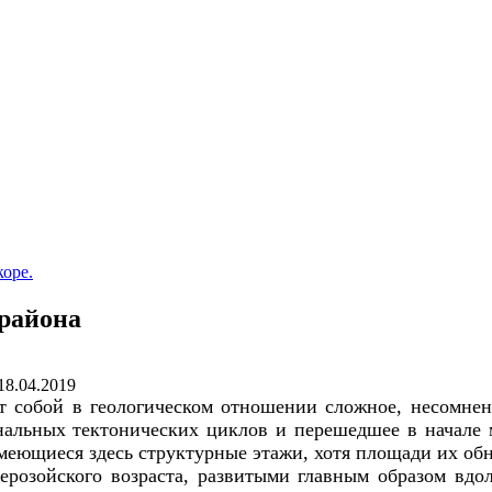
коре.
 района
18.04.2019
т собой в геологическом отношении сложное, несомнен
нальных тектонических циклов и перешедшее в начале
имеющиеся здесь структурные этажи, хотя площади их об
розойского возраста, развитыми главным образом вдол