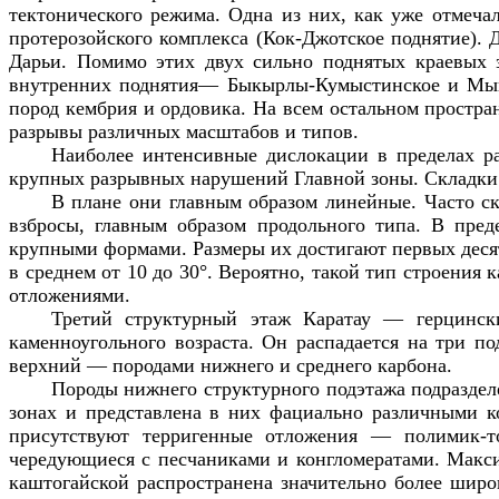
тектонического режима. Одна из них, как уже отмечал
протерозойского комплекса (Кок-Джотское поднятие). 
Дарьи. Помимо этих двух сильно поднятых краевых з
внутренних поднятия— Быкырлы-Кумыстинское и Мынж
пород кембрия и ордовика. На всем остальном простр
разрывы различных масштабов и типов.
Наиболее интенсивные дислокации в пределах ра
крупных разрывных нарушений Главной зоны. Складки 
В плане они главным образом линейные. Часто 
взбросы, главным образом продольного типа. В пред
крупными формами. Размеры их достигают первых десят
в среднем от 10 до 30°. Вероятно, такой тип строения 
отложениями.
Третий структурный этаж Каратау — герцински
каменноугольного возраста. Он распадается на три п
верхний — породами нижнего и среднего карбона.
Породы нижнего структурного подэтажа подразделе
зонах и представлена в них фациально различными к
присутствуют терригенные отложения — полимик-т
чередующиеся с песчаниками и конгломератами. Макс
каштогайской распространена значительно более широ