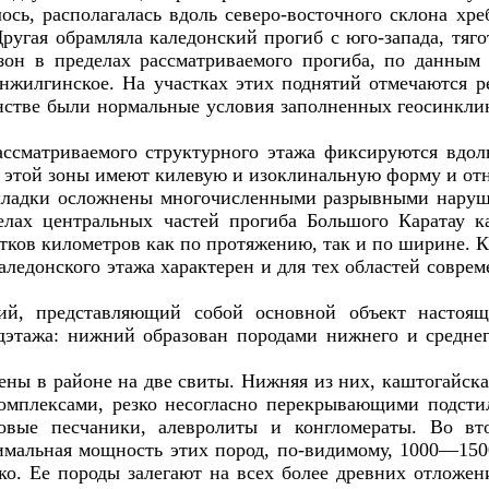
ось, располагалась вдоль северо-восточного склона хр
Другая обрамляла каледонский прогиб с юго-запада, тяг
он в пределах рассматриваемого прогиба, по данным 
илгинское. На участках этих поднятий отмечаются р
анстве были нормальные условия заполненных геосинкли
ссматриваемого структурного этажа фиксируются вдоль
этой зоны имеют килевую и изоклинальную форму и отн
складки осложнены многочисленными разрывными наруш
елах центральных частей прогиба Большого Каратау 
ков километров как по протяжению, так и по ширине. К
каледонского этажа характерен и для тех областей совр
й, представляющий собой основной объект настояще
одэтажа: нижний образован породами нижнего и средн
ны в районе на две свиты. Нижняя из них, каштогайская
омплексами, резко несогласно перекрывающими подсти
овые песчаники, алевролиты и конгломераты. Во вт
имальная мощность этих пород, по-видимому, 1000—15
ко. Ее породы залегают на всех более древних отложен