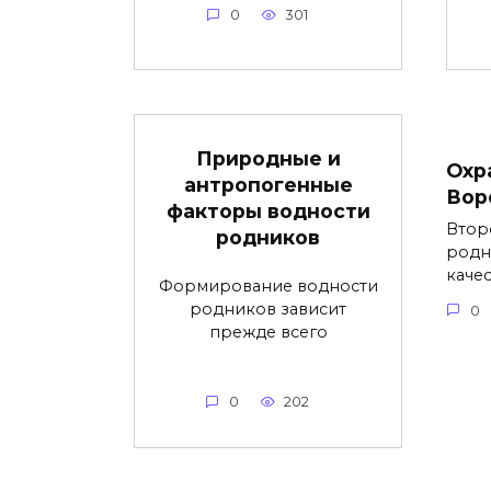
0
301
Природные и
Охр
антропогенные
Вор
факторы водности
Втор
родников
родн
каче
Формирование водности
родников зависит
0
прежде всего
0
202