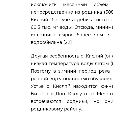
исключить месячный объем 
непосредственно из родника (388,
Кисляй (без учета дебита источ
3
60,5 тыс. м
воды. Отсюда, минима
источника вырос более чем в 
водообильна [22].
Другая особенность р. Кисляй (о
низкая температура воды летом (
Поэтому в зимний период река 
речной воды полностью обусловл
Устье р. Кисляй находится южн
Битюга в Дон. К югу от с. Мечет
встречаются родники, но он
родниковому району.