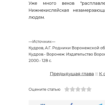
Уже много веков "расплавл
Нижнекисляйская незамерзаю
людям.
—
Источник—
Кудров, А.Г. Родники Воронежской обл
Кудров.- Воронеж: Издательство Воро
2000.- 128 с.
Предыдущая глава
:::
К 
Оцените статью