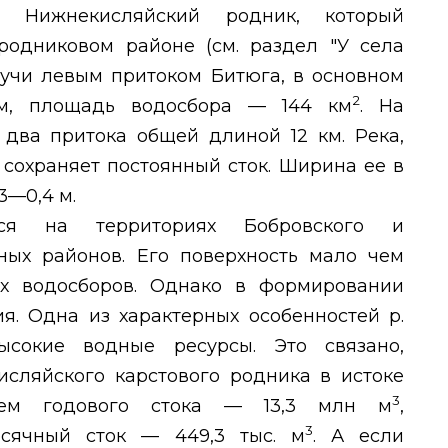
я Нижнекисляйский родник, который
родниковом районе (см. раздел "У села
дучи левым притоком Битюга, в основном
2
м, площадь водосбора — 144
км
. На
два притока общей длиной 12 км. Река,
 сохраняет постоянный сток. Ширина ее в
3—0,4 м.
тся на территориях Бобровского и
ных районов. Его поверхность мало чем
ых водосборов. Однако в формировании
я. Одна из характерных особенностей р.
сокие водные ресурсы. Это связано,
исляйского карстового родника в истоке
3
бъем годового стока — 13,3 млн м
,
3
сячный сток — 449,3 тыс. м
. А если