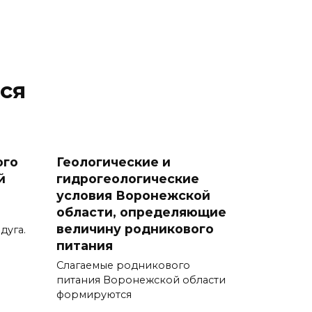
ся
ого
Геологические и
й
гидрогеологические
условия Воронежской
области, определяющие
величину родникового
дуга.
питания
Слагаемые родникового
питания Воронежской области
формируются