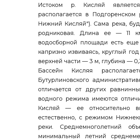
Истоком р. Кисляй являетс
располагается в Подгоренском 
Нижний Кисляй"). Сама река, бу
родниковая. Длина ее — 11 к
водосборной площади есть еще 
капризно извиваясь, круглый год
верхней части — 3 м, глубина — 0,
Бассейн Кисляя располагае
Бутурлиновского административ
отличается от других равнинн
водного режима имеются отличи
Кисляй — ее относительно вы
естественно, с режимом Нижнек
реки. Среднемноголетний о
минимальный летний среднеме