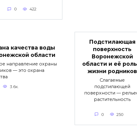
0
422
Подстилающая
ана качества воды
поверхность
онежской области
Воронежской
области и её роль
ое направление охраны
иков — это охрана
жизни родников
ства
Слагаемые
подстилающей
3.6к.
поверхности — релье
растительность
0
250