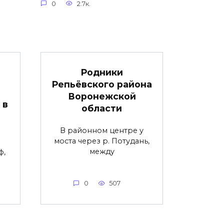
0
2.7к.
Родники
Репьёвского района
Воронежской
 в
области
В районном центре у
моста через р. Потудань,
между
ф,
0
507