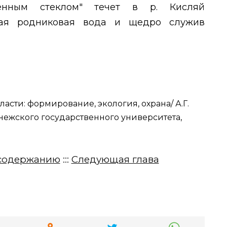
енным стеклом" течет в р. Кисляй
щая родниковая вода и щедро служив
асти: формирование, экология, охрана/ А.Г.
нежского государственного университета,
содержанию
:::
Следующая глава