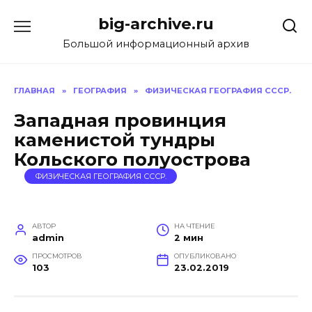
Перейти
big-archive.ru
к
содержанию
Большой информационный архив
ГЛАВНАЯ
»
ГЕОГРАФИЯ
»
ФИЗИЧЕСКАЯ ГЕОГРАФИЯ СССР.
Западная провинция
каменистой тундры
Кольского полуострова
ФИЗИЧЕСКАЯ ГЕОГРАФИЯ СССР.
АВТОР
НА ЧТЕНИЕ
admin
2 мин
ПРОСМОТРОВ
ОПУБЛИКОВАНО
103
23.02.2019