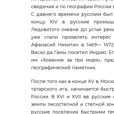
сведения и по географии России 
С давнего времени русским был
концу
XIV
в. русские промы
Ледовитого океана до устья рек
уже стали проявлять интерес
Афанасий Никитин в 1469— 1472
Васко да Гамы посетил Индию. Ег
им «Хожение за три моря», пре
географический памятник.
После того как в конце
XV
в. Моск
татарского ига, начинается быс
России. В
XVI
и
XVII
вв. русские
земли лесостепной и степной зо
русские поселения быстрыми те