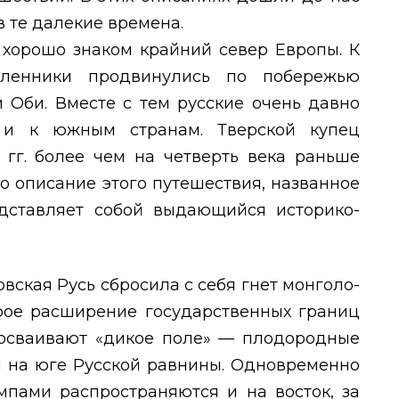
в те далекие времена.
 хорошо знаком крайний север Европы. К
шленники продвинулись по побережью
и Оби. Вместе с тем русские очень давно
 и к южным странам. Тверской купец
 гг. более чем на четверть века раньше
о описание этого путешествия, названное
дставляет собой выдающийся историко-
овская Русь сбросила с себя гнет монголо-
трое расширение государственных границ
 осваивают «дикое поле» — плодородные
н на юге Русской равнины. Одновременно
мпами распространяются и на восток, за