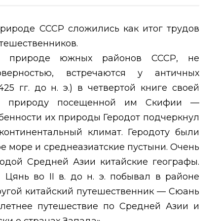
рироде СССР сложились как итог трудов
утешественников.
о природе южных районов СССР, не
верностью, встречаются у античных
25 гг. до н. э.) в четвертой книге своей
ет природу посещенной им Скифии —
обенности их природы Геродот подчеркнул
континентальный климат. Геродоту были
ое море и среднеазиатские пустыни. Очень
родой Средней Азии китайские географы.
н Цянь во
II
в. до н. э. побывал в районе
Другой китайский путешественник — Сюань
олетнее путешествие по Средней Азии и