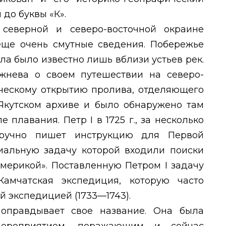
 до буквы «К».
 северной и северо-восточной окраине
еще очень смутные сведения. Побережье
ла было известно лишь вблизи устьев рек.
жнева о своем путешествии на северо-
ическому открытию пролива, отделяющего
 Якутском архиве и было обнаружено там
сле плавания. Петр
I
в 1725 г., за несколько
оручно пишет инструкцию для Первой
иальную задачу которой входили поиски
 Америкой». Поставленную Петром
I
задачу
амчатская экспедиция, которую часто
 экспедицией (1733—1743).
оправдывает свое название. Она была