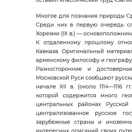
оставил классический труд «Запис
Многое для познания природы С
Среди них в первую очередь сл
Хорезми (
IX
в.) — основоположник
К отдаленному прошлому относ
Кавказа. Оригинальный материа
армянскому философу и
географ
Разносторонние и достоверн
Московской Руси сообщают русски
начале
XII
в. (около 1114—1116 
которой содержится много гео
центральных районах Русской
централизованное русское го
зарубежные страны и иноземн
интересных описаний своих путе