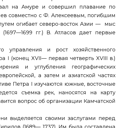
ывал на Амуре и совершил плавание по
нев совместно с Ф. Алексеевым, погибшим
путем огибает северо-восток Азии — мыс
. (1697—1699 гг.) В. Атласов дает первые
го управления и рост хозяйственного
тра
I
(конец
XVII
— первая четверть
XVIII
в.)
ирения и углубления географических
вропейской, а затем и азиатской частях
ативе Петра
I
изучаются южные, восточные
дется съемка рек, наносятся на карту
авится вопрос об организации Камчатской
ени выделяется своими заслугами перед
Кирилов (1689— 1737). Им была составлена