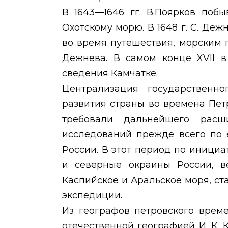
В 1643—1646 гг. В.Поярков поб
Охотскому морю. В 1648 г.
C
. Деж
во время путешествия, морским 
Дежнева. В самом конце
XVII
в
сведения Камчатке.
Централизация государственно
развития страны во времена Пе
требовали дальнейшего расш
исследований прежде всего по е
России. В этот период по иници
и северные окраины России, ве
Каспийское и Аральское моря, ст
экспедиции.
Из географов петровского врем
отечественной географией И. К. 