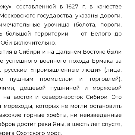
жу», составленной в 1627 г. в качестве
Московского государства, указаны дороги,
мечательные урочища (болота, пороги,
нь большой территории — от Белого до
 Оби включительно.
тия в Сибири и на Дальнем Востоке были
ле успешного военного похода Ермака за
гг. русские «промышленные люди» (лица,
но пушным промыслом и торговлей),
млями, дешевой пушниной и моржовой
 на восток и северо-восток Сибири. Это
 мореходы, которых не могли остановить
высокие горные хребты, ни неизведанные
ебров достиг реки Яны, а шесть лет спустя,
берега Охотского моря.