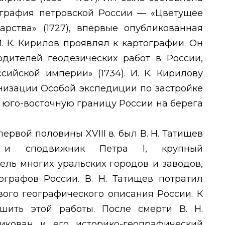
ография петровской России — «Цветущее
арства» (1727), впервые опубликованная
И. К. Кирилов проявлял к картографии. Он
одителей геодезических работ в России,
сийской империи» (1734). И. К. Кирилову
низации Особой экспедиции по застройке
 юго-восточную границу России на берега
первой половины
XVIII
в. был В. Н. Татищев
ик и сподвижник Петра
I
, крупный
ель многих уральских городов и заводов,
ографов России. В. Н. Татищев потратил
вого географического описания России. К
шить этой работы. После смерти В. Н.
ликован и его историко-геопрафический