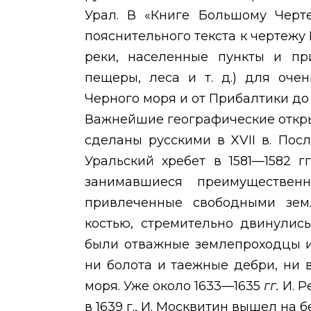
Урал. В «Книге Большому Черте
пояснительного текста к чертежу 
реки, населенные пункты и при
пещеры, леса и т. д.) для оче
Черного моря и от Прибалтики до
Важнейшие географические откры
сделаны русскими в
XVII
в. Пос
Уральский хребет в 1581—1582 
занимавшиеся преимуществен
привлеченные свободными зе
костью, стремительно двинулись
были отважные землепроходцы и
ни болота и таежные дебри, ни 
моря. Уже около 1633—1635
гг.
И. Р
в 1639 г., И. Москвитин вышел на 