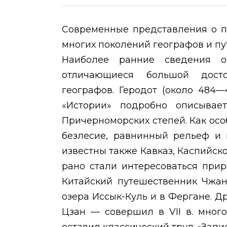
Современные представления о п
многих поколений географов и п
Наиболее ранние сведения 
отличающиеся большой досто
географов. Геродот (около 484—4
«Истории» подробно описыва
Причерноморских степей. Как ос
безлесие, равнинный рельеф и 
известны также Кавказ, Каспийск
рано стали интересоваться при
Китайский путешественник Чжа
озера Иссык-Куль и в Фергане. 
Цзан — совершил в
VII
в. мног