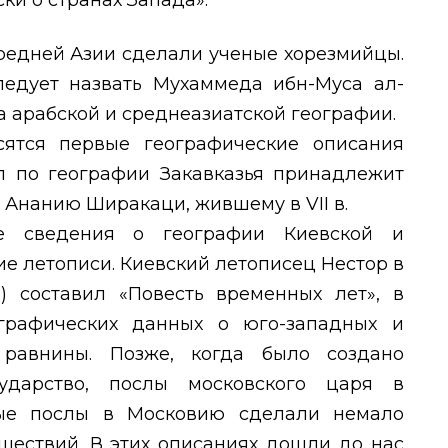
ки о странах Запада».
редней Азии сделали ученые хорезмийцы.
едует назвать Мухаммеда ибн-Муса ал-
а арабской и среднеазиатской географии.
ятся первые географические описания
л по географии Закавказья принадлежит
у Ананию Ширакаци, жившему в
VII
в.
ые сведения о географии Киевской и
е летописи. Киевский летописец Нестор в
гг.) составил «Повесть временных лет», в
графических данных о юго-западных и
 равнины. Позже, когда было создано
сударство, послы московского царя в
ые послы в Московию сделали немало
шествий. В этих описаниях дошли до нас