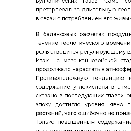
вулканических газов. Само с
претерпевал за длительную гео
в связи с потреблением его жив
В балансовых расчетах продуц
течение геологического времени
роль отводится регулирующему в
Итак, на мезо-кайнозойской ст
продолжало нарастать в атмосфе
Противоположную тенденцию и
содержание углекислоты в атмо
сказано в последующих главах, 
эпоху достигло уровня, явно 
растений, чего ошибочно не приз
Только повышенным содержанием
достаточным притоком тепла и 