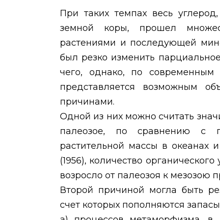
При таких темпах весь углерод
земной коры, прошел множе
растениями и последующей мине
был резко изменить парциально
чего, однако, по современным
представляется возможным объ
причинами.
Одной из них можно считать зна
палеозое, по сравнению с п
растительной массы в океанах и
(1956), количество органического
возросло от палеозоя к мезозою п
Второй причиной могла быть ре
счет которых пополняются запас
а) процессов метаморфизма, в 