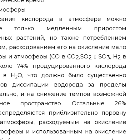
тмосферы.
жания кислорода в атмосфере можно
 не только медленным приростом
ных растений, но также потреблением
м, расходованием его на окисление мало
ры и атмосферы (СО в
CO
,
SO
в
SO
,
H
в
2
2
3
2
около 74% продуцированного кислорода
в Н
О, что должно было существенно
2
пов диссипации водорода за пределы
тельно, и на снижение темпов возможной
ое пространство. Остальные 26%
аспределяются приблизительно поровну
атмосферы, расходуемым на окисление
тосферы и использованным на окисление