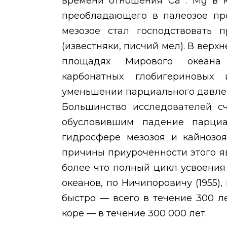
времени отношения Са :
Mg
в 
преобладающего в палеозое пр
мезозое стал господствовать 
(известняки, писчий мел). В верх
площадях Мирового океана 
карбонатных глобигериновых 
уменьшении парциального давле
Большинство исследователей сч
обусловившим падение парци
гидросфере мезозоя и кайнозоя
причины приуроченности этого яв
более что полный цикл усвоения
океанов, по Ничипоровичу (1955),
быстро — всего в течение 300 ле
коре — в течение 300 000 лет.