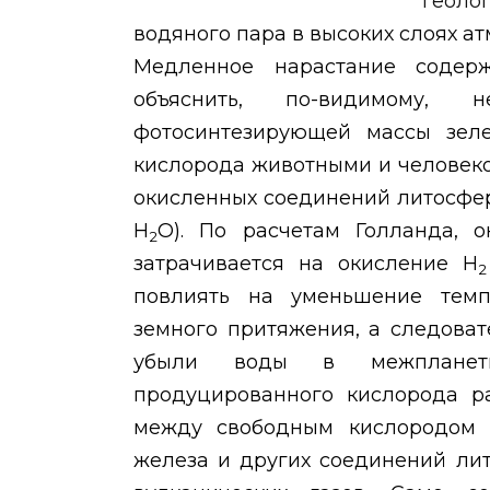
водяного пара в высоких слоях а
Медленное нарастание содер
объяснить, по-видимому,
фотосинтезирующей массы зеле
кислорода животными и человеко
окисленных соединений литосфе
Н
О). По расчетам Голланда, 
2
затрачивается на окисление Н
2
повлиять на уменьшение тем
земного притяжения, а следова
убыли воды в межпланетн
продуцированного кислорода р
между свободным кислородом 
железа и других соединений ли