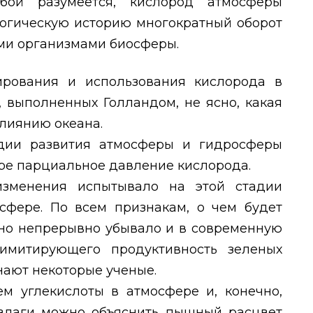
обой разумеется, кислород атмосферы
логическую историю многократный оборот
ыми организмами биосферы.
ирования и использования кислорода в
, выполненных Голландом, не ясно, какая
лиянию океана.
адии развития атмосферы и гидросферы
ре парциальное давление кислорода.
зменения испытывало на этой стадии
сфере. По всем признакам, о чем будет
оно непрерывно убывало и в современную
лимитирующего продуктивность зеленых
нают некоторые ученые.
 углекислоты в атмосфере и, конечно,
влаги можно объяснить пышный расцвет