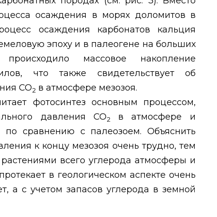
карбонатных породах (см. рис. 3). Вместо
оцесса осаждения в морях доломитов в
процесс осаждения карбонатов кальция
немеловую эпоху и в палеогене на больших
происходило массовое накопление
илов, что также свидетельствует об
ния СО
в атмосфере мезозоя.
2
итает фотосинтез основным процессом,
ального давления СО
в атмосфере и
2
 по сравнению с палеозоем. Объяснить
ления к концу мезозоя очень трудно, тем
 растениями всего углерода атмосферы и
 протекает в геологическом аспекте очень
т, а с учетом запасов углерода в земной