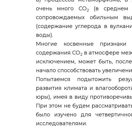
очень много СО
(в среднем о
2
сопровождаемых обильным вы
(содержание углерода в вулкан
воды).
Многие косвенные признаки
содержания СО
в атмосфере мезо
2
исключением, может быть, после
начало способствовать увеличен
Попытаемся подытожить резу
развития климата и влагооборот
юры), имея в виду противоречив
При этом не будем рассматриват
было изучено для четвертично
исследователями.