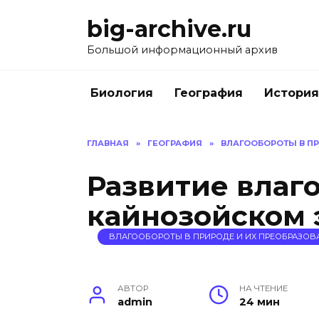
Перейти
big-archive.ru
к
содержанию
Большой информационный архив
Биология
География
История
ГЛАВНАЯ
»
ГЕОГРАФИЯ
»
ВЛАГООБОРОТЫ В ПР
Развитие влаго
кайнозойском 
ВЛАГООБОРОТЫ В ПРИРОДЕ И ИХ ПРЕОБРАЗОВ
АВТОР
НА ЧТЕНИЕ
admin
24 мин