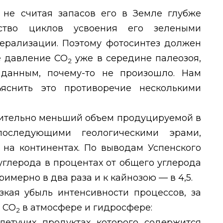
, не считая запасов его в Земле глубже
ство циклов усвоения его зелеными
рализации. Поэтому фотосинтез должен
е давление СО
уже в середине палеозоя,
2
 данным, почему-то не произошло. Нам
яснить это противоречие несколькими
чительно меньший объем продуцируемой в
оследующими геологическими эрами,
 на континентах. По выводам Успенского
 углерода в процентах от общего углерода
римерно в два раза и к кайнозою — в 4,5.
зкая убыль интенсивности процессов, за
ы СО
в атмосфере и гидросфере:
2
летучих продуктах которого содержится