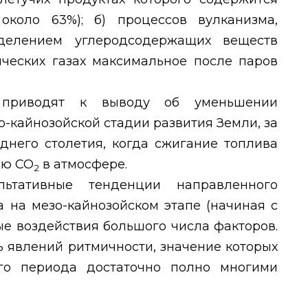
коло 63%); б) процессов вулканизма,
делением углеродсодержащих веществ
ических газах максимальное после паров
 приводят к выводу об уменьшении
-кайнозойской стадии развития Земли, за
днего столетия, когда сжигание топлива
ию СО
в атмосфере.
2
льтативные тенденции направленного
а на мезо-кайнозойском этапе (начиная с
ые воздействия большого числа факторов.
ь явлений ритмичности, значение которых
го периода достаточно полно многими