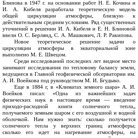
Блинова в 1947 г. на основании работ Н. Е. Кочина и
И. А. Кибеля разработала теоретическую модель
общей циркуляции атмосферы, близкую к
действительным средним условиям. Ряд существенных
уточнений в решении И. А. Кибеля и Е. Н. Блиновой
ввели О. С. Берлянд, С. А. Машкович, Л. Р. Ракипова.
Новое теоретическое решение задачи о
циркуляции атмосферы в экваториальной зоне
выполнено М. Е. Швецом.
Среди исследований последних лет видное место
занимают исследования по тепловому балансу земли,
ведущиеся в Главной геофизической обсерватории им.
А. И. Воейкова под руководством М. И. Бгудыко.
Еще в 1884 г, в «Климатах земного шара» А. И.
Воейков писал: «Одна из важнейших задач
физических наук в настоящее время — введение
приходо-расходной книги солнечного тепла„
получаемого земным шаром с его воздушной и водной
оболочкой. Нам нужно знать: сколько получается
солнечного тепла у верхних границ атмосферы;
сколько его идет на нагревание атмосферы, на