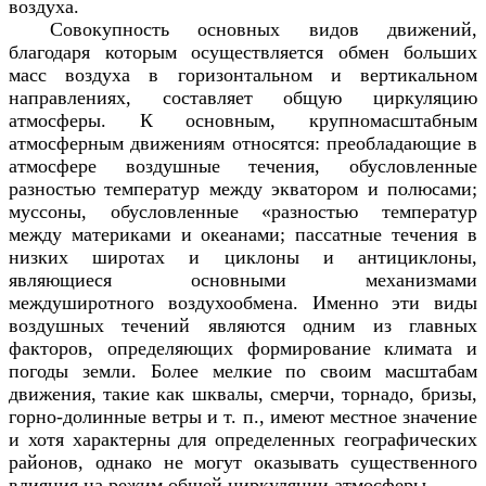
воздуха.
Совокупность основных видов движений,
благодаря которым осуществляется обмен больших
масс воздуха в горизонтальном и вертикальном
направлениях, составляет общую циркуляцию
атмосферы. К основным, крупномасштабным
атмосферным движениям относятся: преобладающие в
атмосфере воздушные течения, обусловленные
разностью температур между экватором и полюсами;
муссоны, обусловленные «разностью температур
между материками и океанами; пассатные течения в
низких широтах и циклоны и антициклоны,
являющиеся основными механизмами
междуширотного воздухообмена. Именно эти виды
воздушных течений являются одним из главных
факторов, определяющих формирование климата и
погоды земли. Более мелкие по своим масштабам
движения, такие как шквалы, смерчи, торнадо, бризы,
горно-долинные ветры и т. п., имеют местное значение
и хотя характерны для определенных географических
районов, однако не могут оказывать существенного
влияния на режим общей циркуляции атмосферы.