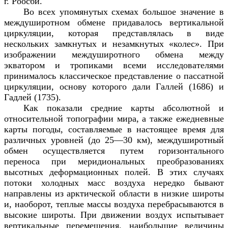
г. Роосби.
Во всех упомянутых схемах большое значение в
междуширотном обмене придавалось вертикальной
циркуляции, которая представлялась в виде
нескольких замкнутых и незамкнутых «колес». При
изображении междуширотного обмена между
экватором и тропиками всеми исследователями
принималось классическое представление о пассатной
циркуляции, основу которого дали Галлей (1686) и
Гадлей (1735).
Как показали средние карты абсолютной и
относительной топографии мира, а также ежедневные
карты погоды, составляемые в настоящее время для
различных уровней (до 25—30 км), междуширотный
обмен осуществляется путем горизонтального
переноса при меридиональных преобразованиях
высотных деформационных полей. В этих случаях
потоки холодных масс воздуха нередко бывают
направлены из арктической области в низкие широты
и, наоборот, теплые массы воздуха перебрасываются в
высокие широты. При движении воздух испытывает
вертикальные перемещения, наибольшие величины