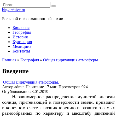
Перейти
Search
к
for:
big-archive.ru
содержанию
Большой информационный архив
Биология
География
История
Кулинария
Медицина
Контакты
Главная
»
География
»
Общая циркуляция атмосферы.
Введение
Общая циркуляция атмосферы.
Автор
admin
На чтение
17 мин
Просмотров
924
Опубликовано
23.01.2019
Неравномерное распределение лучистой энергии
солнца, притекающей к поверхности земли, приводит
в конечном счете к возникновению и развитию самых
разнообразных по характеру и масштабу движений