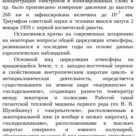
концентрации электронов в ионизированных слоях и
пр. было произведено измерение давления до высоты
-7
260 км и зафиксирована величина до 10
мм.
Триумфом советской науки и техники явился запуск 2
января 1959 г. первой космической ракеты.
Остановимся кратко на современных воззрениях
на некоторые вопросы общей циркуляции атмосферы,
развившихся в последние годы на основе данных
аэрологических наблюдений.
Основной вид циркуляции атмосферы на
вращающейся Земле, т. е. западно-восточный перенос
и свойственная внетропическим широтам цикло- и
антициклоническая деятельность, определяется
существованием на земном шаре «нагревателя» и
«холодильников», создающих разности температур
между экватором и полюсами. Работой такой
гигантской тепловой машины первого рода (по В. В.
Шулейкину) с «нагревателем», расположенным в
экваториальной зоне (и вообще в низких широтах), и
«холодильниками», расположенными в высоких
широтах северного и южного полушарий,
обеспечивается указанный вид циркуляции атмосферы