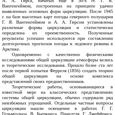
А. А. Гирса, начатых ещё в 30-х гг. Г. Я.
Вангенгеймом, построенных на принципе удачно
выявленных основных форм циркуляции. После 1945
г. на базе высотных карт погоды северного полушария
Г. Я. Вантенгеймом и А. А. Гирсом установлены
различные формы циркуляции и статистически
определена их преемственность. Полученные
результаты успешно используются при составлении
долгосрочных прогнозов погоды и ледового режима в
Арктике.
Одновременно с качественно физическими
исследованиями общей циркуляции атмосферы велись
и теоретические исследования. Прошло более ста лет
после первой попытки Ферреля (1856) создать теорию
общей циркуляции на основе комплекса
представлений своих предшественников.
Теоретические работы, основывающиеся в
известной мере на классических представлениях
системы общей циркуляции, обычно содержали ряд
неизбежных упрощений. Отдельные частные вопросы
циркуляции нашли освещение в работах Г. Г.
Гельмгольца, В. Бьеркнеса, Прандтля, Г. Джеффриса,