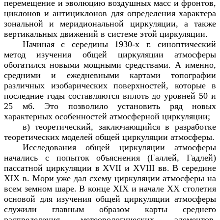
перемещение и эволюцию воздушных масс и фронтов,
циклонов и антициклонов для определения характера
зональной и меридиональной циркуляции, а также
вертикальных движений в системе этой циркуляции.
Начиная с середины 1930-х г. синоптический
метод изучения общей циркуляции атмосферы
обогатился новыми мощными средствами. А именно,
средними и ежедневными картами топографии
различных изобарических поверхностей, которые в
последние годы составляются вплоть до уровней 50 и
25 мб. Это позволило установить ряд новых
характерных особенностей атмосферной циркуляции;
в) теоретический, заключающийся в разработке
теоретических моделей общей циркуляции атмосферы.
Исследования общей циркуляции атмосферы
начались с попыток объяснения (Галлей, Гадлей)
пассатной циркуляции в
XVII
и
XVIII
вв. В середине
XIX
в. Мори уже дал схему циркуляции атмосферы на
всем земном шаре. В конце
XIX
и начале
XX
столетия
основой для изучения общей циркуляции атмосферы
служили главным образом карты среднего
распределения метеорологических элементов.