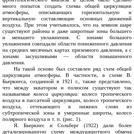
много попыток создать схемы общей циркуляции
атмосферы, описывающих горизонтальную и
вертикальную составляющие основных движений
воздуха. При этом учитывалось, что на земном шаре
существуют районы и даже широтные зоны большего
и меньшего увлажнения. С зонами большого
увлажнения совпадали области пониженного давления
на средних месячных картах приземного давления, а с
зонами засушливыми — области повышенного
давления.
На такой основе был составлен ряд схем общей
циркуляции атмосферы. В частности, в схеме В.
Бьеркнеса, созданной в 1921 г., также представлено,
что между экватором и полюсом существуют так
называемые
колеса циркуляции:
колесо тропического
воздуха в пассатной циркуляции, колесо тропического
воздуха, оттекающего в нижних слоях из
субтропической зоны в умеренные широты, колесо
полярного воздуха и т. п. (рис. 1).
Я. Бьеркнес и Сольберг (1922) дали более
детализированную схему междуширотного обмена