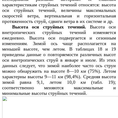
характеристикам струйных течений относятся: высота
оси струйных течений, величины максимальных
скоростей ветра, вертикальная и горизонтальная
протяженность струй, сдвиги ветра в их системе и др.
Высота оси струйных течений.
Высота оси
внетропических струйных течений изменяется
ежедневно. Высота оси подвергается и сезонным
изменениям. Зимой ось чаще располагается на
меньшей высоте, чем летом. В таблицах 18 и 19
приведены данные о повторяемости различных высот
оси внетропических струй в январе и июле. Из этих
данных следует, что зимой наиболее часто ось струи
можно обнаружить на высоте 8—10
км
(75%). Летом
характерны высоты 9—11
км
(98,4%). Средняя высота
зимой равна 9,1, летом 10,0
км
(табл. 19);
соответственно меняются максимальные и
минимальные высоты струйных течений.