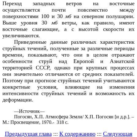
Переход западных ветров на восточные
осуществляется почти повсеместно между
поверхностями 100 и 30
мб
на северном полушарии.
Выше уровня 30
мб
ветры, как правило, имеют
восточные слагающие, а с высотой скорости их
увеличиваются.
Приведенные данные различных характеристик
струйных течений, полученные за различные периоды
времени, показывают, что они в целом отражают
особенности струй над Европой и Азиатской
территорией СССР, однако при крупных процессах
они значительно отличаются от средних показателей.
Поэтому при прогнозе струйных течений учитываются
конкретные условия, влияющие на изменения
интенсивности струйных течений и возможность их
деформации.
—
Источник—
Погосян, Х.П. Атмосфера Земли/ Х.П. Погосян [и д.р.]. –
М.: Просвещение, 1970.- 318 с.
Предыдущая глава
:::
К содержанию
:::
Следующая