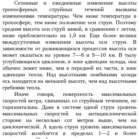
Сезонные и ежедневные изменения высоты
тропосферных струйных течений вызваны
изменениями температуры. Чем ниже температура в
тропосфере, тем ниже положение оси струи. Поэтому
средняя высота оси струй зимой, в сравнении с летом,
ниже приблизительно на 1,0
км.
Еще более велики
междусуточные изменения высоты оси струи. В
зависимости от развивающихся процессов высота оси
может оказаться на уровне 7—8 и 9—10
км.
В тылу
углубляющихся циклонов, в зоне адвекции холода, она
обычно лежит ниже, чем в передней их части, в зоне
адвекции тепла. Над высотными ложбинами холода
ось находится на меньшей высоте, чем над высотными
гребнями тепла.
Иначе говоря, поверхность максимальных
скоростей ветра, связанных со струйным течением, не
горизонтальна. Даже в системе одной струи уровень
максимальных скоростей на антициклонической
стороне на несколько сот метров выше, чем на
циклонической. А вдоль струи уровень максимальных
скоростей колеблется в пределах 1—2 и более