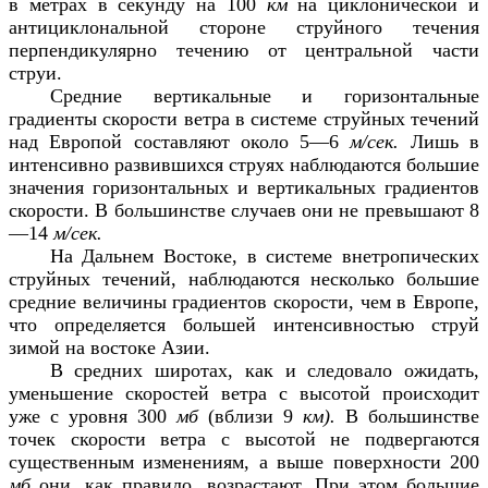
в метрах в секунду на 100
км
на циклонической и
антициклональной стороне струйного течения
перпендикулярно течению от центральной части
струи.
Средние вертикальные и горизонтальные
градиенты скорости ветра в системе струйных течений
над Европой составляют около 5—6
м/сек.
Лишь в
интенсивно развившихся струях наблюдаются большие
значения горизонтальных и вертикальных градиентов
скорости. В большинстве случаев они не превышают 8
—14
м/сек.
На Дальнем Востоке, в системе внетропических
струйных течений, наблюдаются несколько большие
средние величины градиентов скорости, чем в Европе,
что определяется большей интенсивностью струй
зимой на востоке Азии.
В средних широтах, как и следовало ожидать,
уменьшение скоростей ветра с высотой происходит
уже с уровня 300
мб
(вблизи 9
км).
В большинстве
точек скорости ветра с высотой не подвергаются
существенным изменениям, а выше поверхности 200
мб
они, как правило, возрастают. При этом большие