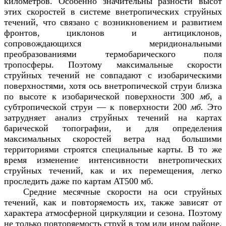
километров. Особенно значительны разности высот
этих скоростей в системе внетропических струйных
течений, что связано с возникновением и развитием
фронтов, циклонов и антициклонов,
сопровождающихся меридиональными
преобразованиями термобарического поля
тропосферы. Поэтому максимальные скорости
струйных течений не совпадают с изобарическими
поверхностями, хотя ось внетропической струи близка
по высоте к изобарической поверхности 300
мб,
а
субтропической струи — к поверхности 200
мб.
Это
затрудняет анализ струйных течений на картах
барической топографии, и для определения
максимальных скоростей ветра над большими
территориями строятся специальные карты. В то же
время изменение интенсивности внетропических
струйных течений, как и их перемещения, легко
проследить даже по картам АТ500 мб.
Средние месячные скорости на оси струйных
течений, как и повторяемость их, также зависят от
характера атмосферной циркуляции и сезона. Поэтому
не только повторяемость струй в том или ином районе,