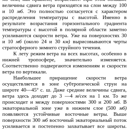
величины сдвига ветра приходятся на слои между 100
и 10
мб.
Это полностью согласуется с характером
распределения температуры с высотой. Именно в
результате возрастания горизонтального градиента
температуры с высотой в полярной области заметно
усиливаются скорости ветра. Уже на поверхностях 30
и 10
мб
(около 24 и 30
км)
вырисовываются черты
стратосферного зимнего струйного течения.
К лету режим ветра на всех высотах, особенно в
нижней тропосфере, значительно изменяется.
Соответственно подвергаются изменениям и скорости
ветра по вертикали.
Наибольшее приращение скорости ветра
осуществляется в зоне субтропической струи на
широте 40—45° с. ш. Даже средние величины сдвига,
ветра здесь доходят до 3 —4
м/сек
на 1
км.
То же
происходит и между поверхностями 300 и 200
мб.
В
экваториальной зоне уже в нижнем слое (500
мб)
появляются устойчивые восточные ветры. Выше
поверхности 300
мб
восточный экваториальный поток
усиливается и постепенно захватывает все широты.