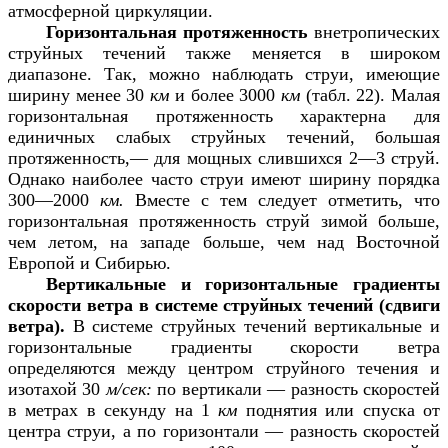
атмосферной циркуляции.
Горизонтальная протяженность
внетропических
струйных течений также меняется в широком
диапазоне. Так, можно наблюдать струи, имеющие
ширину менее 30
км
и более 3000
км
(табл. 22). Малая
горизонтальная протяженность характерна для
единичных слабых струйных течений, большая
протяженность,— для мощных слившихся 2—3 струй.
Однако наиболее часто струи имеют ширину порядка
300—2000
км.
Вместе с тем следует отметить, что
горизонтальная протяженность струй зимой больше,
чем летом, на западе больше, чем над Восточной
Европой и Сибирью.
Вертикальные и горизонтальные градиенты
скорости ветра в системе струйных течений (сдвиги
ветра).
В системе струйных течений вертикальные и
горизонтальные градиенты скорости ветра
определяются между центром струйного течения и
изотахой 30
м/сек:
по вертикали — разность скоростей
в метрах в секунду на 1
км
поднятия или спуска от
центра струи, а по горизонтали — разность скоростей