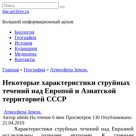
Перейти
Search
к
for:
big-archive.ru
содержанию
Большой информационный архив
Биология
География
История
Кулинария
Медицина
Контакты
Главная
»
География
»
Атмосфера Земли.
Некоторые характеристики струйных
течений над Европой и Азиатской
территорией СССР
Атмосфера Земли.
Автор
admin
На чтение
6 мин
Просмотров
130
Опубликовано
21.04.2019
Характеристики струйных течений над Евразией
исследованы разными авторами. К главным