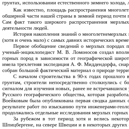
грунтах, использовании естественного зимнего холода,
Как известно, площадь распространения многоле
обширной части нашей страны в зимний период почти п
Сам факт такого широкого распространения мерзлых
деятельности людей.
История накопления знаний о многолетнемерзлых п
(хотя и очень мало) с самых давних исторических време
Первое обобщение сведений о мерзлых породах 
ученый-энциклопедист М. В. Ломоносов создал вполн
горных пород в зависимости от географической широ
имела трехлетняя экспедиция А. Ф. Миддендорфа, снар
собран большой фактический материал о природе терри
С началом строительства в 90-х годах прошлого 
грунтам, строители непосредственно столкнулись с 
сигналом для изучения новых, ранее не встречавшихся
Русского географического общества, которая разрабо
Воейковым была опубликована первая сводка данных 
результате работ по изысканию пути инженерами-геол
продолжались отдельные исследования мерзлых горных п
За рубежом в тот период хотя и велись некото
Шпицбергене, на севере Швеции и в некоторых других 