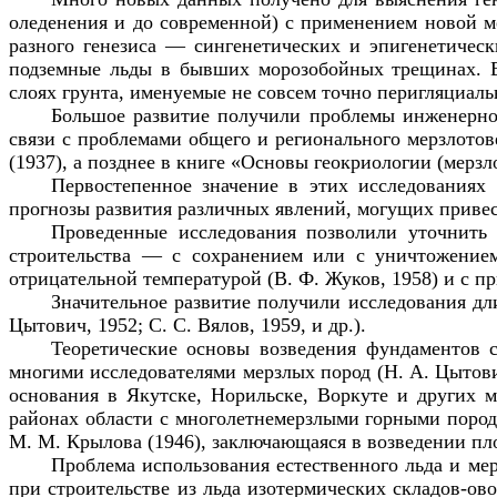
оледенения и до современной) с применением новой м
разного генезиса — сингенетических и эпигенетиче
подземные льды в бывших морозобойных трещинах. В
слоях грунта, именуемые не совсем точно перигляциал
Большое развитие получили проблемы инженерног
связи с проблемами общего и регионального мерзлото
(1937), а позднее в книге «Основы геокриологии (мерзл
Первостепенное значение в этих исследованиях
прогнозы развития различных явлений, могущих приве
Проведенные исследования позволили уточнить
строительства — с сохранением или с уничтожением
отрицательной температурой (В. Ф. Жуков, 1958) и с п
Значительное развитие получили исследования дли
Цытович, 1952; С. С. Вялов, 1959, и др.).
Теоретические основы возведения фундаментов 
многими исследователями мерзлых пород (Н. А. Цытович
основания в Якутске, Норильске, Воркуте и других м
районах области с многолетнемерзлыми горными пород
М. М. Крылова (1946), заключающаяся в возведении пл
Проблема использования естественного льда и мер
при строительстве из льда изотермических складов-о