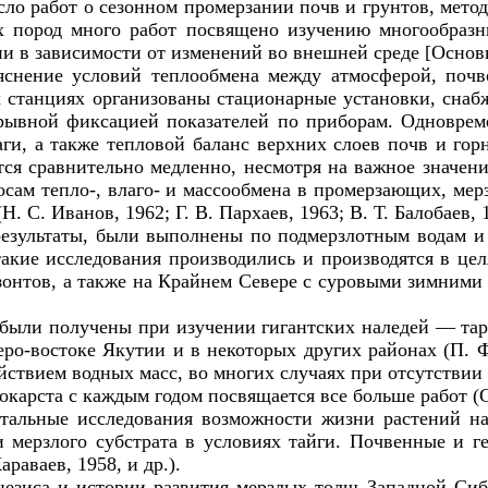
ло работ о сезонном промерзании почв и грунтов, мето
х пород много работ посвящено изучению многообразн
ии в зависимости от изменений во внешней среде [Основ
яснение условий теплообмена между атмосферой, почв
х станциях организованы стационарные установки, сна
рывной фиксацией показателей по приборам. Одноврем
аги, а также тепловой баланс верхних слоев почв и гор
ся сравнительно медленно, несмотря на важное значен
осам тепло-, влаго- и массообмена в промерзающих, м
С. Иванов, 1962; Г. В. Пархаев, 1963; В. Т. Балобаев, 1
результаты, были выполнены по подмерзлотным водам и
акие исследования производились и производятся в це
онтов, а также на Крайнем Севере с суровыми зимними 
ы были получены при изучении гигантских наледей — т
ро-востоке Якутии и в некоторых других районах (П. Ф
ействием водных масс, во многих случаях при отсутств
арста с каждым годом посвящается все больше работ (С. 
тальные исследования возможности жизни растений на
и мерзлого субстрата в условиях тайги. Почвенные и 
раваев, 1958, и др.).
езиса и истории развития мерзлых толщ Западной Сиби