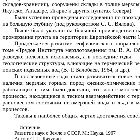
складов-хранилищ, сооружены склады в толще мерзлых
Якутске, Анадыре, Игарке и других пунктах Севера).
Были успешно проведены исследования по проход
на большую глубину (под руководством С. С. Вялова).
Выше было указано на большой производственны
промерзания грунта на территории Европейской части 
Продолжается развитие геофизического направле
томе «Трудов Института мерзлотоведения им. В. А. Об
разведке полезных ископаемых, а в последние годы — 
геологические структуры, влияющие на термический ре
поисках подземных вод (В. Т. Балобаев, 1964, и др.).
В послевоенные годы стало развиваться новое н
наличия мерзлых горных пород физико-химические п
работающих с ним, было доказано, что зона с многол
процессы, находящиеся в тесном взаимодействии с тер
равновесном состоянии незамерзшей воды и льда в м
процессов.
Таковы в наиболее общих чертах достижения совет
—
Источник—
Развитие наук о Земле в СССР. М.: Наука, 1967
Автор: С. П. Качурин