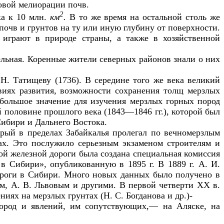
ловой мелиорации почв.
2
ка к 10 млн.
км
.
В то же время на остальной столь же
очв и грунтов на ту или иную глубину от поверхности.
 играют в природе страны, а также в хозяйственной
ельная. Коренные жители северных районов знали о них
 Н. Татищеву (1736). В середине того же века великий
виях развития, возможности сохранения толщ мерзлых
большое значение для изучения мерзлых горных пород
 половине прошлого века (1843—1846 гг.), которой был
Сибири и Дальнего Востока.
орый в пределах Забайкалья пролегал по вечномерзлым
ах. Это послужило серьезным экзаменом строителям и
ой железной дороги была создана специальная комиссия
в Сибири», опубликованную в 1895 г. В 1889 г. А. И.
ороги в Сибири. Много новых данных было получено в
ем, А. В. Львовым и другими. В первой четверти
XX
в.
ях на мерзлых грунтах (Н. С. Богданова и др.)-
пород и явлений, им сопутствующих,— на Аляске, на