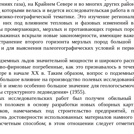
ниях газа), на Крайнем Севере и во многих других райо
 которыми велась и ведется исследовательская работа в 
изико-географической тематике. Это изучение региона
в них под влиянием тепловых и фазовых изменений в
ы промерзающих, мерзлых и протаивающих горных поро
кважинах вскрыли новые закономерности, имеющие важн
странение второго горизонта мерзлых пород большой
к и для выяснения палеогеографических условий и пер
одземных льдов значительной мощности и широкого расп
ово-фирновые погребенные, как это признавалось в теч
ере в начале
XX
в. Таким образом, вопрос о подземны
о большое влияние на производство полевых исследован
 и имело особенно большое значение для геологосъемо
 структурного ледоведения» (1955).
вых исследовательских работ был получен обильный
л положен в основу разработки новых обзорных кар
ков, намечаемых под строительство предприятий, 
нь достоверности использованных материалов намного п
асчетным способом; в этом отношении следует отмети