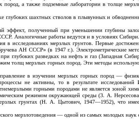
 пород, а также подземные лаборатории в толще мерз
ке глубоких шахтных стволов в плывунных и обводненн
й эффект, полученный при уменьшении глубины залож
СССР. Аналогичные работы ведутся и в условиях Сибири
ния в исследованиях мерзлых грунтов. Первые достиже
ручева АН СССР» (в 1947 г.). Электрометрические мет
при глубоких разведках на нефть и газ (Западная Сиби
жим толщ мерзлых горных пород. Эти методы использую
аправление в изучении мерзлых горных пород — физико
роцессы не активны, то в результате исследований 
етнемерзлыми горными породами не является зоной хими
мическим режимом окружающей среды (3. А. Нерсесова,
ерзлых грунтах (Н. А. Цытович, 1947—1952), что име
ского мерзлотоведения — одной из самых молодых наук 