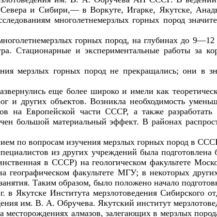
Севера и Сибири,— в Воркуте, Игарке, Якутске, Анад
сследованиям многолетнемерзлых горных пород значит
 многолетнемерзлых горных пород, на глубинах до 9—1
ура. Стационарные и экспериментальные работы за ко
ния мерзлых горных пород не прекращались; они в з
звернулись еще более широко и имели как теоретическ
ог и других объектов. Возникла необходимость умен
ов на Европейской части СССР, а также разработать
чен большой материальный эффект. В районах распрос
ием по вопросам изучения мерзлых горных пород в ССС
специалистов из других учреждений была подготовлена 
инственная в СССР) на геологическом факультете Моско
а географическом факультете МГУ; в некоторых други
занятия. Таким образом, было положено начало подготов
г. в Якутске Института мерзлотоведения Сибирского о
ения им. В. А. Обручева. Якутский институт мерзлотове
 месторождениях алмазов, залегающих в мерзлых пород