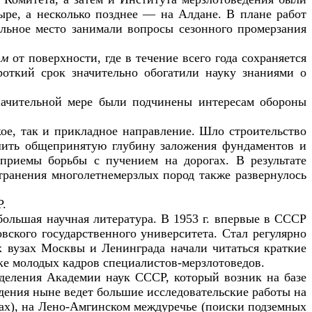
ыре, а несколько позднее — на Алдане. В плане работ
ельное место занимали вопросы сезонного промерзания
2
м
от поверхности, где в течение всего года сохраняется
роткий срок значительно обогатили науку знаниями о
начительной мере были подчинены интересам обороны
ое, так и прикладное направление. Шло строительство
ьшить общепринятую глубину заложения фундаментов и
 приемы борьбы с пучением на дорогах. В результате
транения многолетнемерзлых пород также развернулось
Р.
большая научная литература. В 1953 г. впервые в СССР
вского государственного университета. Стал регулярно
х вузах Москвы и Ленинграда начали читаться краткие
ке молодых кадров специалистов-мерзлотоведов.
тделения Академии наук СССР, который возник на базе
дения ныне ведет большие исследовательские работы на
ах), на Лено-Амгинском междуречье (поиски подземных