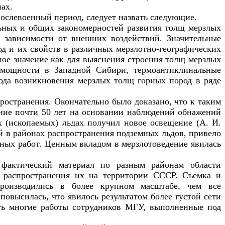
нах.
послевоенный период, следует назвать следующие.
льных и общих закономерностей развития толщ мерзлых
 зависимости от внешних воздействий. Значительные
д и их свойств в различных мерзлотно-географических
ое значение как для выяснения строения толщ мерзлых
 мощности в Западной Сибири, термоантиклинальные
иода возникновения мерзлых толщ горных пород в ряде
ространения. Окончательно было доказано, что к таким
ение почти 50 лет на основании наблюдений обнажений
х (ископаемых) льдах получил новое освещение (А. И.
ий в районах распространения подземных льдов, привело
чных работ. Ценным вкладом в мерзлотоведение явилась
 фактический материал по разным районам области
т распространения их на территории СССР. Съемка и
производились в более крупном масштабе, чем все
овысилась, что явилось результатом более густой сети
ть многие работы сотрудников МГУ, выполненные под