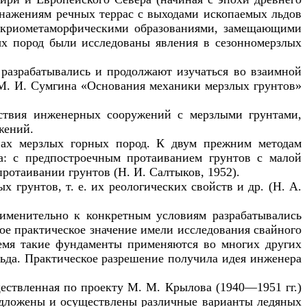
бнажениям речных террас с выходами ископаемых льдов
д криометаморфическими образованиями, замещающими
х пород были исследованы явления в сезонномерзлых
разрабатывались и продолжают изучаться во взаимной
 М. И. Сумгина «Основания механики мерзлых грунтов»
йствия инженерных сооружений с мерзлыми грунтами,
жений.
пах мерзлых горных пород. К двум прежним методам
а: с предпостроечным протаиванием грунтов с малой
ротаивании грунтов (Н. И. Салтыков, 1952).
 грунтов, т. е. их реологических свойств и др. (Н. А.
именительно к конкретным условиям разрабатывались
шое практическое значение имели исследования свайного
время такие фундаменты применяются во многих других
ьда. Практическое разрешение получила идея инженера
ществленная по проекту М. М. Крылова (1940—1951 гг.)
редложены и осуществлены различные варианты ледяных