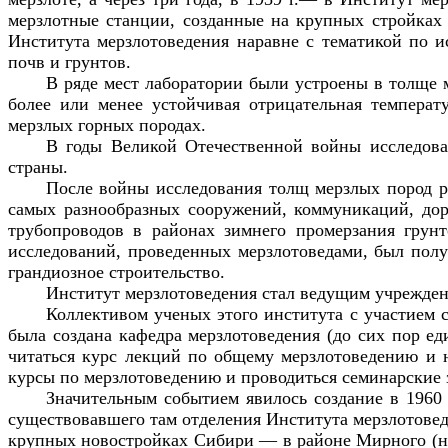
мерзлотные станции, созданные на крупных стройках 
Института мерзлотоведения наравне с тематикой по и
почв и грунтов.
В ряде мест лаборатории были устроены в толще
более или менее устойчивая отрицательная температ
мерзлых горных породах.
В годы Великой Отечественной войны исследова
страны.
После войны исследования толщ мерзлых пород ра
самых разнообразных сооружений, коммуникаций, дор
трубопроводов в районах зимнего промерзания грунт
исследований, проведенных мерзлотоведами, был полу
грандиозное строительство.
Институт мерзлотоведения стал ведущим учрежден
Коллективом ученых этого института с участием 
была создана кафедра мерзлотоведения (до сих пор ед
читаться курс лекций по общему мерзлотоведению и н
курсы по мерзлотоведению и проводиться семинарские 
Значительным событием явилось создание в 1960 
существовавшего там отделения Института мерзлотовед
крупных новостройках Сибири — в районе Мирного (на