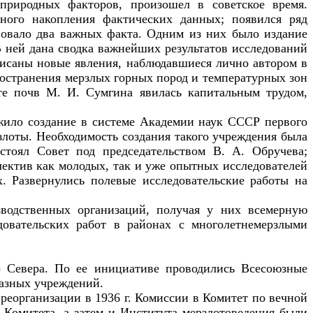
природных факторов, произошел в советское время.
рного накопления фактических данных; появился ряд
твовало два важных факта. Одним из них было издание
В ней дана сводка важнейших результатов исследований
писаны новые явления, наблюдавшиеся лично автором в
пространения мерзлых горных пород и температурных зон
те почв М. И. Сумгина явилась капитальным трудом,
жило создание в системе Академии наук СССР первого
лоты. Необходимость создания такого учреждения была
стоял Совет под председательством В. А. Обручева;
ектив как молодых, так и уже опытных исследователей
х. Развернулись полевые исследовательские работы на
зводственных организаций, получая у них всемерную
довательских работ в районах с многолетнемерзлыми
о Севера. По ее инициативе проводились Всесоюзные
разных учреждений.
еорганизации в 1936 г. Комиссии в Комитет по вечной
и Комитета, а затем и Института мерзлотоведения были