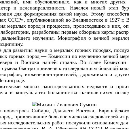
влений, ими обусловленных, как и многих других 
ктер и целенаправленность. Начался новый этап бу
словия для формирования самой науки. Этому способс
ах СССР», опубликованной во Владивостоке в 1927 г. 
тия мерзлых пород и процессов, происходящих в них, о
в лаборатории, разработаны первые обзорные карты рас
дальнейшего изучения. Монография о вечной мерзло
сциплину.
 для развития науки о мерзлых горных породах, послу
злых горных пород — Комиссии по изучению вечной мерз
евера и Востока нашей страны. Во главе Комиссии 
 сумела быстро привлечь к исследованиям большой колл
еографов, инженеров-строителей, дорожников и други
Ленинграде.
авителями многих заинтересованных ведомств и прои
еля и консультанта большинства начинавшихся иссле
 новостроек Сибири, Дальнего Востока, Европейског
пород, привлекавшие большое число исследователей из 
х исследовательских работ послужили основанием для р
ерзлотоведения им. В. А. Обручева АН СССР. В ведени