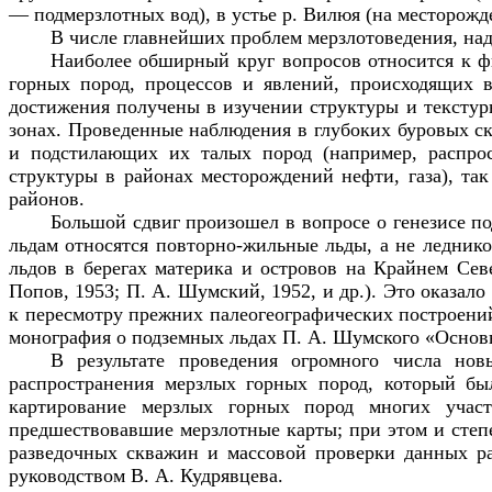
— подмерзлотных вод), в устье р. Вилюя (на месторожде
В числе главнейших проблем мерзлотоведения, над
Наиболее обширный круг вопросов относится к ф
горных пород, процессов и явлений, происходящих 
достижения получены в изучении структуры и текстур
зонах. Проведенные наблюдения в глубоких буровых с
и подстилающих их талых пород (например, распро
структуры в районах месторождений нефти, газа), та
районов.
Большой сдвиг произошел в вопросе о генезисе п
льдам относятся повторно-жильные льды, а не ледник
льдов в берегах материка и островов на Крайнем Сев
Попов, 1953; П. А. Шумский, 1952, и др.). Это оказал
к пересмотру прежних палеогеографических построений
монография о подземных льдах П. А. Шумского «Основы
В результате проведения огромного числа но
распространения мерзлых горных пород, который бы
картирование мерзлых горных пород многих участ
предшествовавшие мерзлотные карты; при этом и степе
разведочных скважин и массовой проверки данных р
руководством В. А. Кудрявцева.