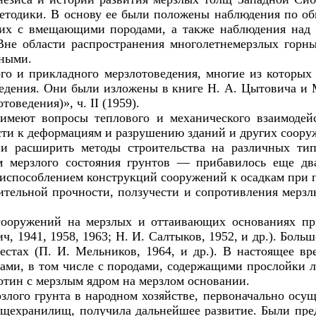
етодики. В основу ее были положены наблюдения по о
ских с вмещающими породами, а также наблюдения на
не области распространения многолетнемерзлых горны
ьными.
о и прикладного мерзлотоведения, многие из которых 
ведения. Они были изложены в книге Н. А. Цытовича и
отоведения)», ч.
II
(1959).
 имеют вопросы теплового и механического взаимоде
сти к деформациям и разрушению зданий и других соору
 и расширить методы строительства на различных ти
 мерзлого состояния грунтов — прибавилось еще дв
риспособлением конструкций сооружений к осадкам при п
тельной прочности, ползучести и сопротивления мерзлых
сооружений на мерзлых и оттаивающих основаниях пр
, 1941, 1958, 1963; Н. И. Салтыков, 1952, и др.). Боль
естах (П. И. Мельников, 1964, и др.). В настоящее 
ами, в том числе с породами, содержащими прослойки л
отин с мерзлым ядром на мерзлом основании.
злого грунта в народном хозяйстве, первоначально осу
вощехранилищ, получила дальнейшее развитие. Были п