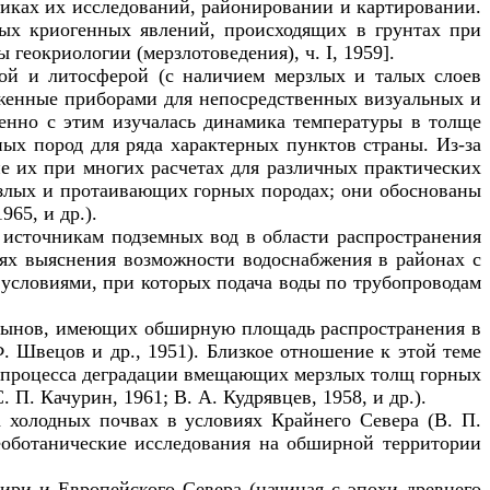
диках их исследований, районировании и картировании.
ых криогенных явлений, происходящих в грунтах при
ы геокриологии (мерзлотоведения), ч.
I
, 1959].
ой и литосферой (с наличием мерзлых и талых слоев
бженные приборами для непосредственных визуальных и
енно с этим изучалась динамика температуры в толще
ных пород для ряда характерных пунктов страны. Из-за
ие их при многих расчетах для различных практических
ерзлых и протаивающих горных породах; они обоснованы
965, и др.).
 источникам подземных вод в области распространения
лях выяснения возможности водоснабжения в районах с
условиями, при которых подача воды по трубопроводам
арынов, имеющих обширную площадь распространения в
. Швецов и др., 1951). Близкое отношение к этой теме
ии процесса деградации вмещающих мерзлых толщ горных
П. Качурин, 1961; В. А. Кудрявцев, 1958, и др.).
 холодных почвах в условиях Крайнего Севера (В. П.
геоботанические исследования на обширной территории
ри и Европейского Севера (начиная с эпохи древнего