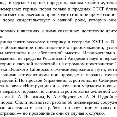
 льда и мерзлых горных пород в народном хозяйстве, теп
тнемерзлых горных пород только в пределах СССР близ
овсеместно ежегодно происходит сезонное промерзание п
 пород свидетельствует о важной роли, которую они
ородах и явлениях, с ними связанных, достаточно длит
н.
принадлежит русскому историку и географу
XVIII
в. В.
е обоснованное представление о происхождении, усло
ты местности и ее абсолютной высоты. Исключительно 
яженная на средства Российской Академии наук в первой
тории с «вечной мерзлотой» на огромном пространстве 
века Великого Сибирского железнодорожного пути, кот
большими затруднениями при проходке в мерзлых грунт
 условий. По просьбе Управления строительства Сибирск
тала первую «Инструкцию для изучения мерзлоты почвы 
о мерзлых породах по линии строительства железной д
огами Л. А. Ячевским, В. А. Обручевым, А. Э. Гедройц
ород. Стали появляться работы об инженерных сооружени
рые исследовательские работы по изучению мерзлых 
странах,— но проводились они от случая к случаю.