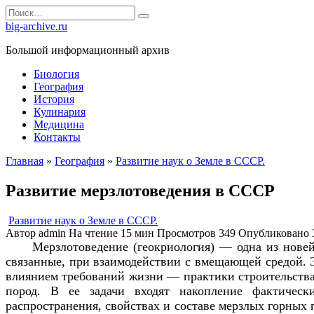
Перейти
Search
к
for:
big-archive.ru
содержанию
Большой информационный архив
Биология
География
История
Кулинария
Медицина
Контакты
Главная
»
География
»
Развитие наук о Земле в СССР.
Развитие мерзлотоведения в СССР
Развитие наук о Земле в СССР.
Автор
admin
На чтение
15 мин
Просмотров
349
Опубликовано
Мерзлотоведение (геокриология) — одна из нове
связанные, при взаимодействии с вмещающей средой. Э
влиянием требований жизни — практики строительства 
пород. В ее задачи входят накопление фактически
распространения, свойствах и составе мерзлых горных 