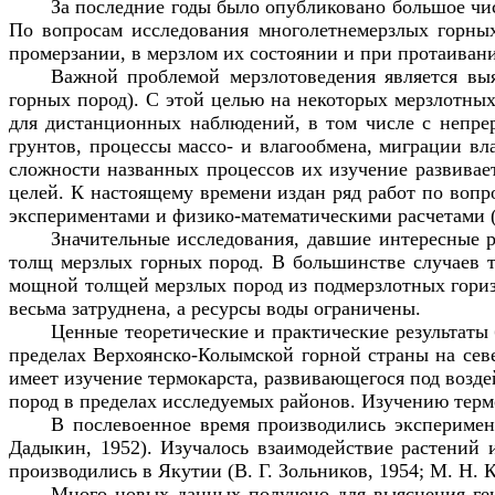
За последние годы было опубликовано большое чис
По вопросам исследования многолетнемерзлых горны
промерзании, в мерзлом их состоянии и при протаиван
Важной проблемой мерзлотоведения является вы
горных пород). С этой целью на некоторых мерзлотны
для дистанционных наблюдений, в том числе с непре
грунтов, процессы массо- и влагообмена, миграции вл
сложности названных процессов их изучение развивает
целей. К настоящему времени издан ряд работ по вопр
экспериментами и физико-математическими расчетами (Н. 
Значительные исследования, давшие интересные 
толщ мерзлых горных пород. В большинстве случаев т
мощной толщей мерзлых пород из подмерзлотных гориз
весьма затруднена, а ресурсы воды ограничены.
Ценные теоретические и практические результат
пределах Верхоянско-Колымской горной страны на севе
имеет изучение термокарста, развивающегося под возд
пород в пределах исследуемых районов. Изучению термок
В послевоенное время производились эксперимен
Дадыкин, 1952). Изучалось взаимодействие растений 
производились в Якутии (В. Г. Зольников, 1954; М. Н. Ка
Много новых данных получено для выяснения ген