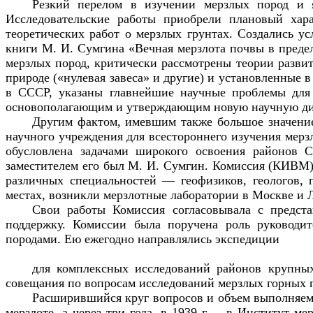
Резкий перелом в изучении мерзлых пород и я
Исследовательские работы приобрели плановый хара
теоретических работ о мерзлых грунтах. Создались у
книги М. И. Сумгина «Вечная мерзлота почвы в предел
мерзлых пород, критически рассмотрены теории разви
природе («нулевая завеса» и другие) и установленные 
в СССР, указаны главнейшие научные проблемы для 
основополагающим и утверждающим новую научную ди
Другим фактом, имевшим также большое значение
научного учреждения для всестороннего изучения мер
обусловлена задачами широкого освоения районов С
заместителем его был М. И. Сумгин. Комиссия (КИВМ)
различных специальностей — геофизиков, геологов, г
местах, возникли мерзлотные лаборатории в Москве и 
Свои работы Комиссия согласовывала с предст
поддержку. Комиссии была поручена роль руководит
породами. Ею ежегодно направлялись экспедиции
для комплексных исследований районов крупных
совещания по вопросам исследований мерзлых горных 
Расширившийся круг вопросов и объем выполняемы
мерзлоте, а через три года, в 1939 г.— в Институт м