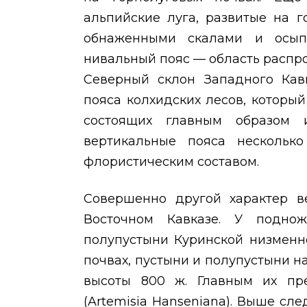
альпийские луга, развитые на г
обнаженными скалами и осыпя
нивальный пояс — область распро
Северный склон Западного Кавк
пояса колхидских лесов, который
состоящих главным образом 
вертикальные пояса нескольк
флористическим составом.
Совершенно другой характер в
Восточном Кавказе. У подно
полупустыни Куринской низменн
почвах, пустыни и полупустыни 
высоты 800 ж. Главным их пре
(
Artemisia
Hanseniana
). Выше сле