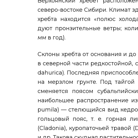
Верхоянский хребет расположен
северо-востоке Сибири. Климат з
хребта находится «полюс холода
дуют пронзительные ветры; кол
мм
в год).
Склоны хребта от основания и до
в северной части редкостойной, 
dahurica
). Последняя приспособл
на мерзлом грунте. Под тайгой
сменяется поясом субальпийски
наибольшее распространение из
pumila
) — стелющийся вид кедр
гольцовый пояс, т. е. горная 
(
Cladonia
), куропаточьей травой (
D
и др. Такова скудная растительно