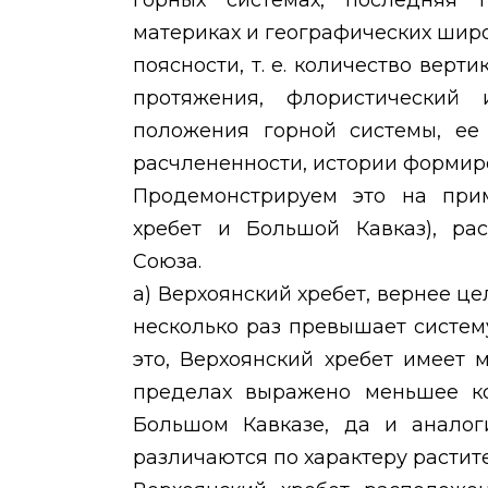
горных системах, последняя 
материках и географических шир
поясности, т. е. количество верт
протяжения, флористический 
положения горной системы, ее 
расчлененности, истории формиро
Продемонстрируем это на прим
хребет и Большой Кавказ), ра
Союза.
а) Верхоянский хребет, вернее це
несколько раз превышает систем
это, Верхоянский хребет имеет м
пределах выражено меньшее ко
Большом Кавказе, да и аналог
различаются по характеру растите