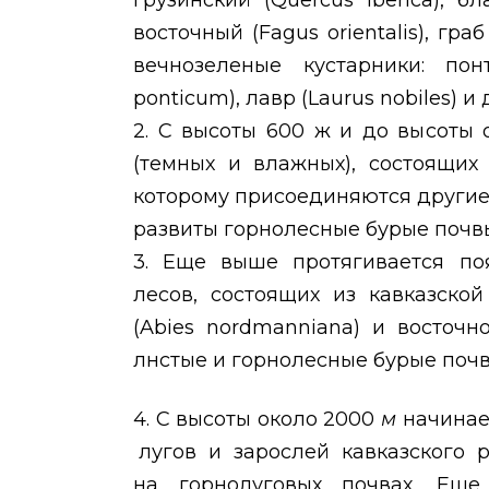
грузинский (
Quercus iberica
), б
восточный (
Fagus orientalis
), граб
вечнозеленые кустарники: п
ponticum
), лавр (
Laurus nobiles
) и 
2. С высоты 600 ж и до высоты 
(темных и влажных), состоящих
которому присоединяются другие
развиты горнолесные бурые почв
3. Еще выше протягивается по
лесов, состоящих из кавказской
(
Abies nordmanniana
) и восточн
лнстые и горнолесные бурые почв
4. С высоты около 2000
м
начинае
лугов и зарослей кавказского 
на горнолуговых почвах. Еще