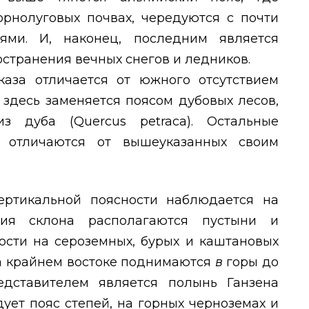
орнолуговых почвах, чередуются с почти
ми. И, наконец, последним является
странения вечных снегов и ледников.
аза отличается от южного отсутствием
 здесь заменяется поясом дубовых лесов,
из дуба (
Quercus petraca
). Остальные
о отличаются от вышеуказанных своим
ертикальной поясности наблюдается на
жия склона располагаются пустыни и
ости на сероземных, бурых и каштановых
на крайнем востоке поднимаются
в
горы до
дставителем является полынь Ганзена
дует пояс степей, на горных черноземах и