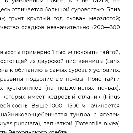
 в умеренном поясе, в зоне тайги, на
десь отличается большой суровостью. Близ
»; грунт круглый год скован мерзлотой;
ичество осадков незначительно (200—300
 высоты примерно 1 тыс.
м
покрыты тайгой,
состоящей из даурской лиственницы (
Larix
ена к обитанию в самых суровых условиях,
 развиты подзолистые почвы. Пояс тайги
х кустарников (на подзолистых почвах),
 которых имеет кедровый стланик (
Pinus
овой сосны. Выше 1000—1500
м
начинается
лишайниково-щебенчатая тундра с ягелем
ryas punctata
), лапчаткой (
Potentilla nivea
)
сть Верхоянского хребта.