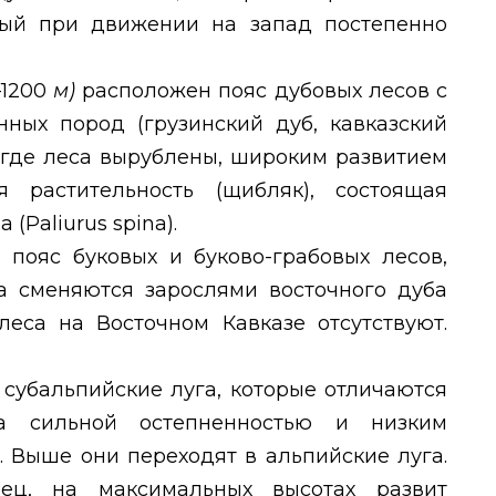
рый при движении на запад постепенно
—1200
м)
расположен пояс дубовых лесов с
ных пород (грузинский дуб, кавказский
, где леса вырублены, широким развитием
я растительность (щибляк), состоящая
а (
Paliurus spina
).
я пояс буковых и буково-грабовых лесов,
а сменяются зарослями восточного дуба
 леса на Восточном Кавказе отсутствуют.
 субальпийские луга, которые отличаются
за сильной остепненностью и низким
. Выше они переходят в альпийские луга.
нец, на максимальных высотах развит