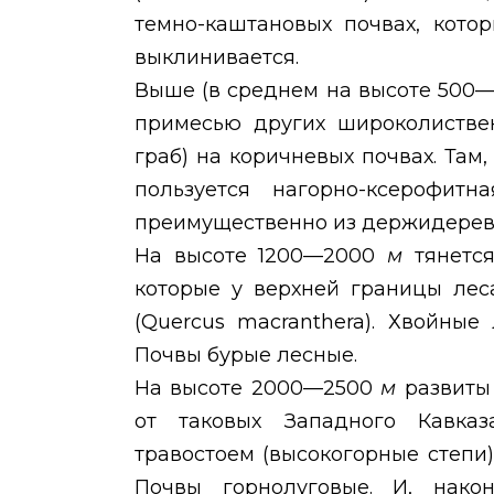
темно-каштановых почвах, кото
выклинивается.
Выше (в среднем на высоте 500
примесью других широколиствен
граб) на коричневых почвах. Там
пользуется нагорно-ксерофитна
преимущественно из держидерев
На высоте 1200—2000
м
тянетс
которые у верхней границы лес
(
Quercus macranthera
). Хвойные
Почвы бурые лесные.
На высоте 2000—2500
м
развиты
от таковых Западного Кавка
травостоем (высокогорные степи)
Почвы горнолуговые. И, нако