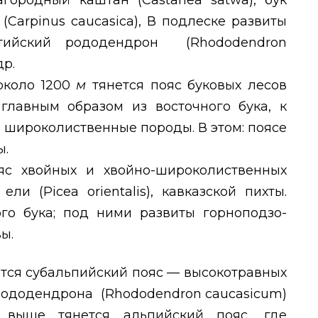
лагородный каштан (
Castanea satwa
), бук
 (
Carpinus caucasica
), В подлеске развиты
онтийский рододендрон (
Rhododendron
др.
около 1200
м
тянется пояс буковых лесов
 главным образом из восточного бука, к
 широколиственные породы. В этом: поясе
ы.
яс хвойных и хвойно-широколиственных
 ели (
Picea orientalis
), кавказской пихты.
ого бука; под ними развиты горноподзо-
ы.
тся субальпийский пояс — высокотравных
рододендрона (
Rhododendron caucasicum
)
 выше тянется альпийский пояс, где