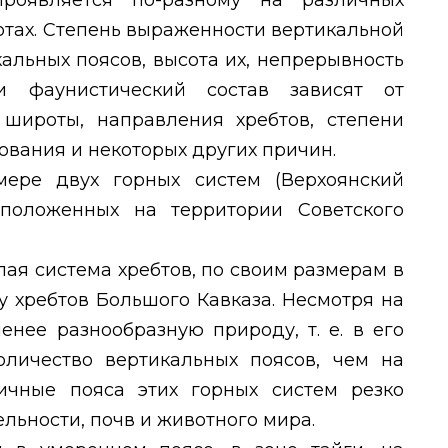
проявляется по-разному на различных
отах. Степень выраженности вертикальной
икальных поясов, высота их, непрерывность
и фаунистический состав зависят от
широты, направления хребтов, степени
вания и некоторых других причин.
ере двух горных систем (Верхоянский
сположенных на территории Советского
лая система хребтов, по своим размерам в
у хребтов Большого Кавказа. Несмотря на
енее разнообразную природу, т. е. в его
личество вертикальных поясов, чем на
ичные пояса этих горных систем резко
льности, почв и животного мира.